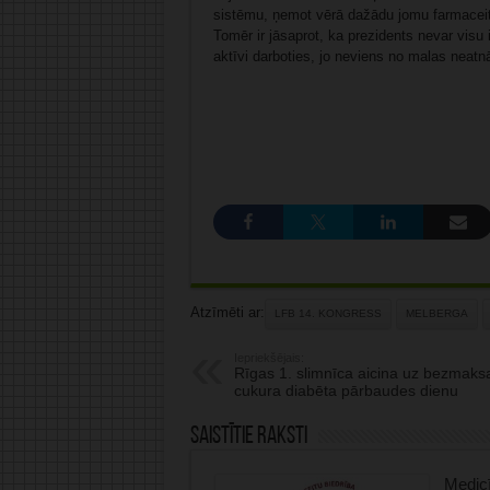
sistēmu, ņemot vērā dažādu jomu farmaceit
Tomēr ir jāsaprot, ka prezidents nevar visu i
aktīvi darboties, jo neviens no malas neatn
Atzīmēti ar:
LFB 14. KONGRESS
MELBERGA
Iepriekšējais:
Rīgas 1. slimnīca aicina uz bezmaks
cukura diabēta pārbaudes dienu
Saistītie raksti
Medicī