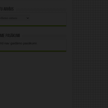
u arhīvs
stu
vs
mie pasākumi
rīd nav gaidāmo pasākumi.