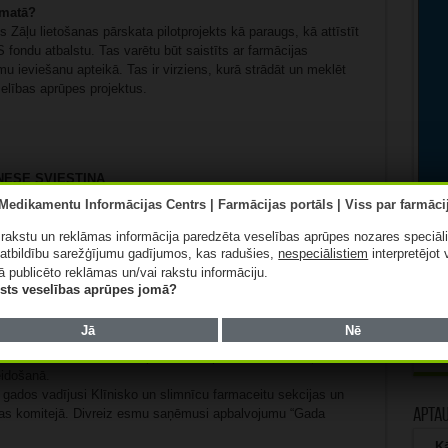
 amatā?
 Zāļu lietošanas pārskata pilotprojekts kā paraugs, kā attīstīt
S fondu atbalstu. Tas varētu būt saistīts ar farmācijas
 ieviešanu apteikā. Tas ir virziens, kurā strādāt un meklēt
selības aprūpes projektus.
 INESE SVIESTIŅA
kt darba un sabiedriskā dzīvē?
ā rakstu un reklāmas informācija paredzēta veselības aprūpes nozares speciāl
ekā divdesmit gadu pieredzi nozarē, sākot no darba slimnīcā
atbildību sarežģījumu gadījumos, kas radušies,
nespeciālistiem
interpretējot 
arbībai. Kopš 2008. gada strādāju kā klīniskā farmaceite BKUS,
ā publicēto reklāmas un/vai rakstu informāciju.
ltidisciplinārās komandās. Paralēli esmu docente un vadošā
lists veselības aprūpes jomā?
re Tartu Universitātes Klīniskās farmācijas programmā, palīdzot
Jā
Nē
ju Eiropas Slimnīcu farmaceitu asociācijā (EAHP) un Eiropas
ne Health Network” ekspertu tīklā, piedaloties arī zāļu
eidošanā.
ados vadījusi Klīnisko un slimnīcu farmaceitu sekcijas un
ikas komitejā. Divreiz esmu saņēmusi apbalvojumu “Gada
Apta
Kā