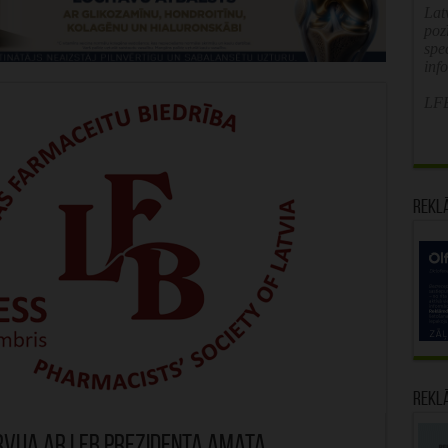
Latv
poz
spe
inf
LFB
Rekl
Rekl
ervija ar LFB prezidenta amata