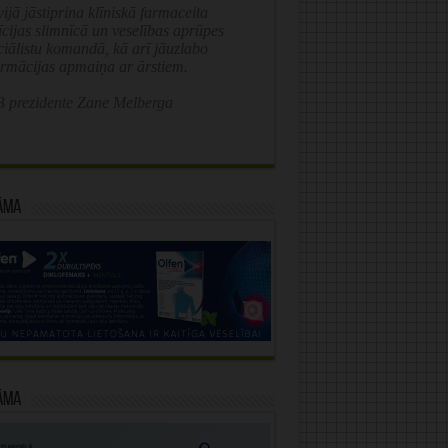
ijā jāstiprina klīniskā farmaceita
īcijas slimnīcā un veselības aprūpes
ciālistu komandā, kā arī jāuzlabo
ormācijas apmaiņa ar ārstiem.
 prezidente Zane Melberga
āma
āma