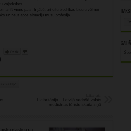
u vajadzības.
zmainīt viens pats. Ir jābūt arī citu biedrības biedru vēlmei
Rakst
āks un neuzlabos situāciju mūsu profesijā.
Rak
arhī
Gaidā
Patīk
Šob
SVIESTIŅA
Nākamais:
as
Lielbritānija – Latvijā vadošā valsts
medicīnas tūristu skaita ziņā
nisko elastīgo un