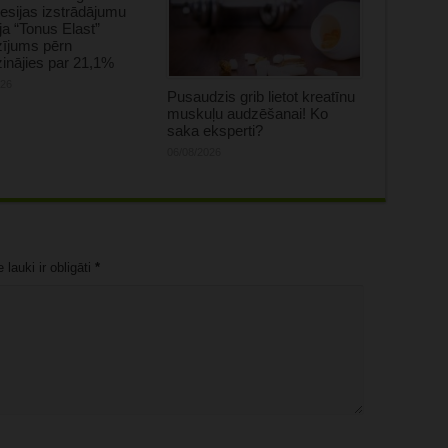
sijas izstrādājumu
ja “Tonus Elast”
zījums pērn
inājies par 21,1%
026
Pusaudzis grib lietot kreatīnu
muskuļu audzēšanai! Ko
saka eksperti?
06/08/2026
lauki ir obligāti
*