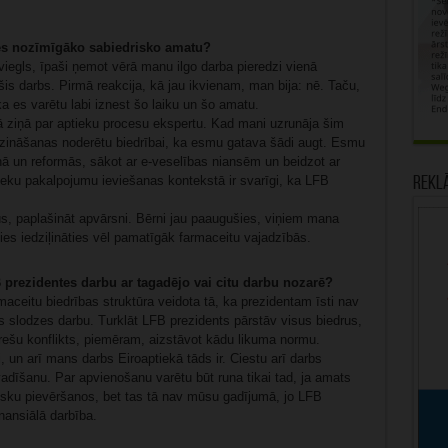
s nozīmīgāko sabiedrisko amatu?
egls, īpaši ņemot vērā manu ilgo darba pieredzi vienā
šis darbs. Pirmā reakcija, kā jau ikvienam, man bija: nē. Taču,
ka es varētu labi iznest šo laiku un šo amatu.
ā ziņā par aptieku procesu ekspertu. Kad mani uzrunāja šim
ināšanas noderētu biedrībai, ka esmu gatava šādi augt. Esmu
nā un reformās, sākot ar e-veselības niansēm un beidzot ar
tieku pakalpojumu ieviešanas kontekstā ir svarīgi, ka LFB
Rekl
mus, paplašināt apvārsni. Bērni jau paaugušies, viņiem mana
s iedziļināties vēl pamatīgāk farmaceitu vajadzībās.
 prezidentes darbu ar tagadējo vai citu darbu nozarē?
aceitu biedrības struktūra veidota tā, ka prezidentam īsti nav
as slodzes darbu. Turklāt LFB prezidents pārstāv visus biedrus,
erešu konflikts, piemēram, aizstāvot kādu likuma normu.
, un arī mans darbs Eiroaptiekā tāds ir. Ciestu arī darbs
dīšanu. Par apvienošanu varētu būt runa tikai tad, ja amats
isku pievēršanos, bet tas tā nav mūsu gadījumā, jo LFB
nansiālā darbība.