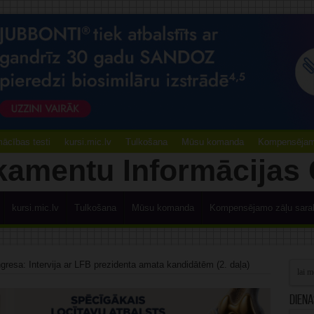
ācības testi
kursi.mic.lv
Tulkošana
Mūsu komanda
Kompensējamo
kursi.mic.lv
Tulkošana
Mūsu komanda
Kompensējamo zāļu sara
resa: Intervija ar LFB prezidenta amata kandidātēm (2. daļa)
Diena