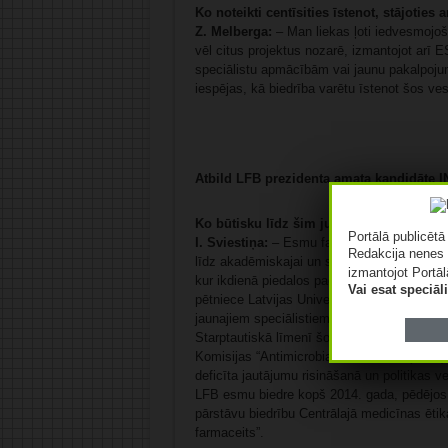
Ko noteikti centīsities īstenot, stājoties
Z. Melberga:
– Man liekas ļoti iedvesmojošs
vēl citus projektus nozarē, izmantojot arī E
speciālistu apmācībām vai jaunu pakalpojumu
iespējas, kā biedrība varētu īstenot šos ve
Atbild LFB prezidenta amata kandidāte
Ko būtisku līdz šim jums izdevies pavei
Portālā publicēt
I. Sviestiņa:
– Esmu farmaceite ar vairāk n
Redakcija nenes 
līdz akadēmiskajai un starptautiskajai sad
izmantojot Portāl
kur ikdienā piedalos pacientu aprūpē un mu
Vai esat speciā
pētniece Latvijas Universitātē, kā arī lekto
jaunajiem speciālistiem augt profesionāli.
Starptautiskā līmenī šobrīd pārstāvu Latvi
Komisijas “Antimicrobial Resistance (AMR) O
deficīta jautājumu risināšanā un politikas v
LFB esmu biedre kopš 2014. gada, pēdējos g
pārstāvu biedrību Centrālajā medicīnas ēt
farmaceits”.