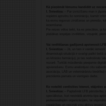
Kā pieņēmāt lēmumu kandidēt uz nozare
I. Sviestiņa:
– Par izvirzīšanu man ir jāpat
nopietni apsvēru šo nomināciju, kamēr izlēmu 
ka esmu ieguvusi zināšanas un pieredzi, kā 
ieņemšanai.
Pie reizes vēlos teikt, ka es priecātos, ja k
plašākas iespējas izvēlēties, viņuprāt, piem
Vai ievēlēšanas gadījumā apvienosit LFB
I. Sviestiņa:
– Jā, un tam ir vairāki iemesl
dinamiskajā situācijā ir svarīgi palikt tie
un klīnisko farmāciju), jo tas nodrošinās l
nozarē. Turklāt mūsdienās pieejamie digitālie
apvienošanu. Esmu analizējusi citu sabiedr
asociāciju, LĀB un veterinārārstu biedrību)
prezidenta pamata un vienīgais darbs.
Ko noteikti centīsities īstenot, stājoties
I. Sviestiņa:
– Paplašināt LFB pārstāvību, ce
speciālistus, kuri nestrādā atvērta tipa apt
profesionālajām organizācijām, lai stiprinā
vajadzības un veicināt viņu aktīvu iesaisti 