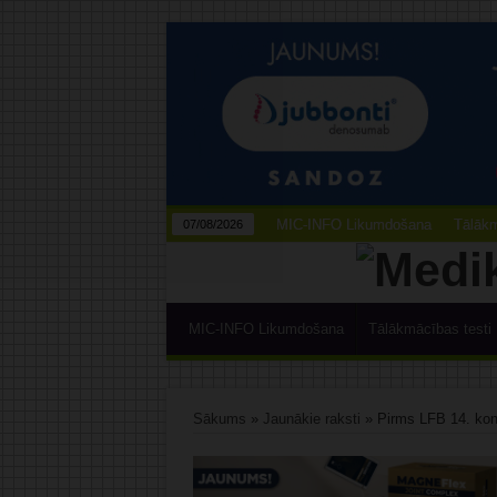
MIC-INFO Likumdošana
Tālākm
07/08/2026
MIC-INFO Likumdošana
Tālākmācības testi
Sākums
»
Jaunākie raksti
»
Pirms LFB 14. kong