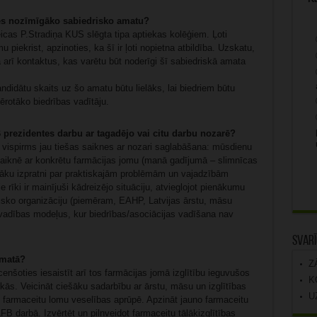
s nozīmīgāko sabiedrisko amatu?
eicas P.Stradiņa KUS slēgta tipa aptiekas kolēģiem. Ļoti
piekrist, apzinoties, ka šī ir ļoti nopietna atbildība. Uzskatu,
arī kontaktus, kas varētu būt noderīgi šī sabiedriskā amata
andidātu skaits uz šo amatu būtu lielāks, lai biedriem būtu
ērotāko biedrības vadītāju.
 prezidentes darbu ar tagadējo vai citu darbu nozarē?
i: vispirms jau tiešas saiknes ar nozari saglabāšana: mūsdienu
šā saiknē ar konkrētu farmācijas jomu (manā gadījumā – slimnīcas
abāku izpratni par praktiskajām problēmām un vajadzībām
 rīki ir mainījuši kādreizējo situāciju, atvieglojot pienākumu
isko organizāciju (piemēram, EAHP, Latvijas ārstu, māsu
 vadības modeļus, kur biedrības/asociācijas vadīšana nav
Svarī
 amatā?
Z
nšoties iesaistīt arī tos farmācijas jomā izglītību ieguvušos
K
iekās. Veicināt ciešāku sadarbību ar ārstu, māsu un izglītības
U
tu farmaceitu lomu veselības aprūpē. Apzināt jauno farmaceitu
LFB darbā. Izvērtēt un pilnveidot farmaceitu tālākizglītības