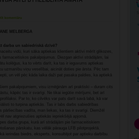
tīt komentāru
e ZANE MELBERGA
kt darba un sabiedriskā dzīvē?
aceitu vidū, kuri sāka aptiekas klientiem aktīvi mērīt glikozes,
s farmaceitiskos pakalpojumus. Diezgan aktīvi strādājām, lai
nātu kolēģus, ka to vērts darīt, ka tas ir ieguvums aptiekas
vēku uzmanību viņu veselībai, aicināt doties pie ārsta. Pēc tam
epti, un vēl pēc kāda laika daži pat pasaka paldies, ka aptiekā
šiem pakalpojumiem, visu izmēģinām arī praktiski – duram cits
tu, kāpēc tas ir svarīgi. Ne tikai iegūtie mērījumi, bet arī
profilaksi. Par to, ko cilvēks var pats darīt savā labā, kā var
ālisti to turpina aptiekās. Tas ir labs darbs sabiedrības
 pārliecības vadīta, man liekas, ka tas ir svarīgi. Diemžēl
ēl nav atgriezušies aptiekās iepriekšējā apjomā.
es darba grupa, kurā arī strādājām pie farmaceitiskiem
etošanas pārskatu, kas vēlāk pārauga LFB pilotprojektā.
ā ierindas biedrs, eksperts, konsultējot par aptieku darbību.