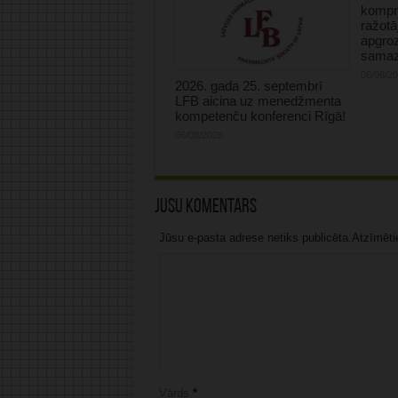
kompre
ražotā
apgro
samaz
06/08/2
2026. gada 25. septembrī
LFB aicina uz menedžmenta
kompetenču konferenci Rīgā!
06/08/2026
Jūsu komentārs
Jūsu e-pasta adrese netiks publicēta.Atzīmētie 
Vārds
*