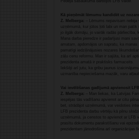
Pēdējā sasaukumā darbojos LFB valdē.
Kā pieņēmāt lēmumu kandidēt uz nozare
Z. Melberga:
– Lēmums nepavisam nebija vi
uzņēmumā, kur jūtos ļoti labi un man patīk 
jo ilgāk domāju, jo vairāk radās pārliecība, 
Mana darba pieredze ir padarījusi mani sav
amatam, apdomājos un sapratu, ka manas z
pamatīgi iedziļinājusies nozares likumdoša
zāļu cenu reformu. Man ir sajūta, ka arī ap
prezidenta amatā ir praktisks farmaceits.
Iekšēji arī jutu, ka gribu jaunus izaicināju
uzmanība nepieciešama mazāk, varu atļautie
Vai ievēlēšanas gadījumā apvienosit LFB
Z. Melberga:
– Man liekas, ka Latvijas Farm
iespējas tās vadīšanu apvienot ar citu piln
bet, strādājot uzņēmumā, var veidoties int
LFB prezidenta darbu vērtēju kā pilnu slodzi
uzņēmumā, ja censtos to apvienot ar LFB va
prasītu dokumentu parakstīšanu vai epizod
prezidentam jānodrošina arī organizācijas fi