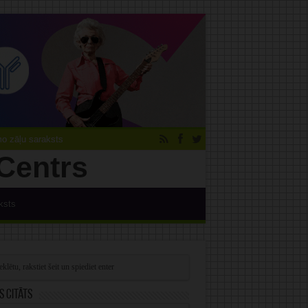
 zāļu saraksts
ksts
s citāts