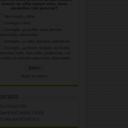
numuru un vēlas saņemt zāles, kuras
parakstītas citai personai?
Neizsniegšu zāles.
Izsniegšu zāles.
Izsniegšu, ja uzrādīs savu personu
apliecinošu dokumentu.
Izsniegšu, ja zāles domātas radiniekam.
Izsniegšu, ja klients nosauks tā cilvēka
personas kodu, kam zāles parakstītas, vai
uzrādīs šo personu apliecinošu dokumentu.
Skatīt rezultātus
gas saites
ĀĻU REĢISTRS
OMPENSĒJAMĀS ZĀLES
ZTURA BAGĀTINĀTĀJI