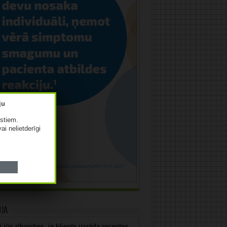
istiem.
vai nelietderīgi
uja
 jūs rīkosities, ja klients uzrāda receptes