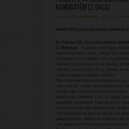
kandidātēm (2. daļa)
Publicējis:
MIC Administrācija
28/10/2025
Raks
Atbild LFB prezidenta amata kandidāt
Ko būtisku līdz šim jums izdevies pavei
Z. Melberga:
– Savulaik esmu bijusi to farm
holesterīna līmeni asinīs, sākām šos pirmo
tos ieviestu mūsu aptieku tīklā, lai pārlieci
klientiem, jo farmaceiti tā var pievērst cil
redzam, ka šie cilvēki nāk uz aptieku ar rec
saņēma impulsu sakārtot veselību.
Mācu topošiem farmaceita asistentiem par 
citam pirkstā, mērām asinsspiedienu utt. Stās
iespēja sākt sarunu ar klientu par veselību, 
uzlabot savu veselību. Ceru, ka jaunie speci
veselības uzlabošanā. Popularizēju to savas
Covid ierobežoja šos pakalpojumus, un tie v
LFB manā pārziņā bija Farmaceitiskās aprūp
pakalpojumiem. Sākām arī runāt par zāļu li
Jau iepriekšējā LFB sasaukumā iesaistījos k