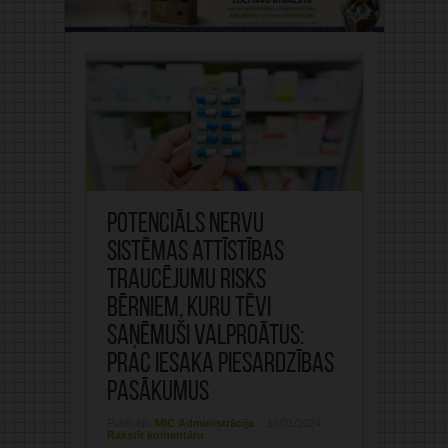
Potenciāls nervu
sistēmas attīstības
traucējumu risks
bērniem, kuru tēvi
saņēmuši valproātus:
PRAC iesaka piesardzības
pasākumus
Publicējis:
MIC Administrācija
16/01/2024
Rakstīt komentāru