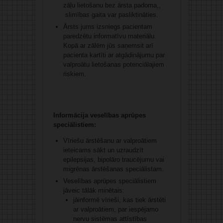
zāļu lietošanu bez ārsta padoma,,
slimības gaita var pasliktināties.
Ārsts jums izsniegs pacientam
paredzētu informatīvu materiālu.
Kopā ar zālēm jūs saņemsit arī
pacienta kartīti ar atgādinājumu par
valproātu lietošanas potenciālajiem
riskiem.
Informācija veselības aprūpes
speciālistiem:
Vīriešu ārstēšanu ar valproātiem
ieteicams sākt un uzraudzīt
epilepsijas, bipolāro traucējumu vai
migrēnas ārstēšanas speciālistam.
Veselības aprūpes speciālistiem
jāveic tālāk minētais:
jāinformē vīrieši, kas tiek ārstēti
ar valproātiem, par iespējamo
nervu sistēmas attīstības