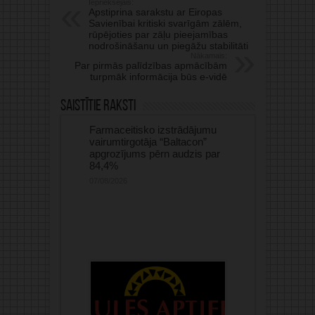
Iepriekšējais:
Apstiprina sarakstu ar Eiropas
Savienībai kritiski svarīgām zālēm,
rūpējoties par zāļu pieejamības
nodrošināšanu un piegāžu stabilitāti
Nākamais:
Par pirmās palīdzības apmācībām
turpmāk informācija būs e-vidē
Saistītie raksti
Farmaceitisko izstrādājumu
vairumtirgotāja “Baltacon”
apgrozījums pērn audzis par
84,4%
07/08/2026