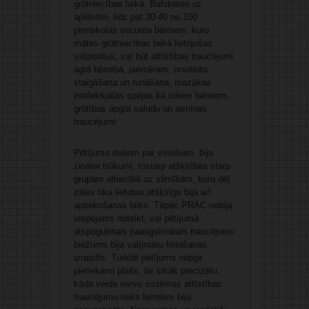
grūtniecības laikā. Balstoties uz
aplēsēm, līdz pat 30-40 no 100
pirmskolas vecuma bērniem, kuru
mātes grūtniecības laikā lietojušas
valproātus, var būt attīstības traucējumi
agrā bērnībā, piemēram, novēlota
staigāšana un runāšana, mazākas
intelektuālās spējas kā citiem bērniem,
grūtības apgūt valodu un atmiņas
traucējumi.
Pētījuma datiem par vīriešiem bija
zināmi trūkumi, tostarp atšķirības starp
grupām attiecībā uz slimībām, kuru dēļ
zāles tika lietotas;atšķirīgs bija arī
apsekošanas laiks. Tāpēc PRAC nebija
iespējams noteikt, vai pētījumā
atspoguļotais paaugstinātais traucējumu
biežums bija valproātu lietošanas
izraisīts. Turklāt pētījums nebija
pietiekami plašs, lai sīkāk precizētu,
kāda veida nervu sistēmas attīstības
traucējumu risks bērniem bija