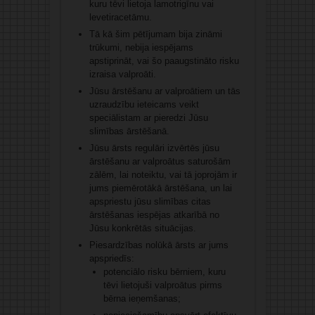
kuru tēvi lietoja lamotrigīnu vai
levetiracetāmu.
Tā kā šim pētījumam bija zināmi
trūkumi, nebija iespējams
apstiprināt, vai šo paaugstināto risku
izraisa valproāti.
Jūsu ārstēšanu ar valproātiem un tās
uzraudzību ieteicams veikt
speciālistam ar pieredzi Jūsu
slimības ārstēšanā.
Jūsu ārsts regulāri izvērtēs jūsu
ārstēšanu ar valproātus saturošām
zālēm, lai noteiktu, vai tā joprojām ir
jums piemērotākā ārstēšana, un lai
apspriestu jūsu slimības citas
ārstēšanas iespējas atkarībā no
Jūsu konkrētās situācijas.
Piesardzības nolūkā ārsts ar jums
apspriedīs:
potenciālo risku bērniem, kuru
tēvi lietojuši valproātus pirms
bērna ieņemšanas;