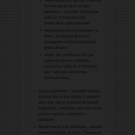
nepieciešamību apsvērt efektīvu
kontracepciju jums un jūsu
partnerei – sievietei ārstēšanas
laikā un 3 mēnešus pēc
ārstēšanas pārtraukšanas;
nepieciešamību konsultēties ar
ārstu, ja plānojat ģimenes
pieaugumu vai kontracepcijas
pārtraukšanu;
kāpēc jūs nedrīkstat kļūt par
spermas donoru valproātu
lietošanas laikā un 3 mēnešus
pēc valproātu lietošanas
pārtraukšanas.
Ja jūsu partnerei – sievietei iestājas
grūtniecība un jūs pēdējo 3 mēnešu
laikā līdz bērna ieņemšanai lietojāt
valproātus, vērsieties pie sava ārsta,
ja jums vai jūsu partnerei ir
jautājumi.
Nepārtrauciet zāļu lietošanu, iepriekš
nekonsultējoties ar ārstu. Pārtraucot