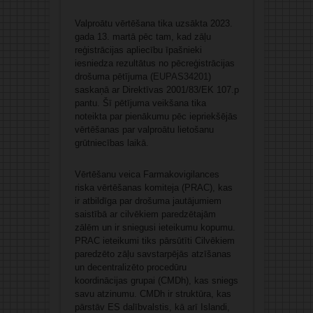
Valproātu vērtēšana tika uzsākta 2023.
gada 13. martā pēc tam, kad zāļu
reģistrācijas apliecību īpašnieki
iesniedza rezultātus no pēcreģistrācijas
drošuma pētījuma (
EUPAS34201
)
saskaņā ar Direktīvas 2001/83/EK 107.p
pantu. Šī pētījuma veikšana tika
noteikta par pienākumu pēc iepriekšējās
vērtēšanas par valproātu lietošanu
grūtniecības laikā.
Vērtēšanu veica Farmakovigilances
riska vērtēšanas komiteja (PRAC), kas
ir atbildīga par drošuma jautājumiem
saistībā ar cilvēkiem paredzētajām
zālēm un ir sniegusi ieteikumu kopumu.
PRAC ieteikumi tiks pārsūtīti Cilvēkiem
paredzēto zāļu savstarpējās atzīšanas
un decentralizēto procedūru
koordinācijas grupai (CMDh), kas sniegs
savu atzinumu. CMDh ir struktūra, kas
pārstāv ES dalībvalstis, kā arī Islandi,