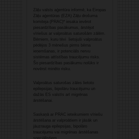
Zāļu valsts aģentūra informē, ka Eiropas
Zāļu aģentūras (EZA) Zāļu drošuma
komiteja (PRAC)* iesaka ievērot
piesardzības pasākumus, ārstējot
vīriešus ar valproātus saturošām zālēm.
Bērniem, kuru tēvi lietojuši valproātus
pēdējos 3 mēnešus pirms bērna
ieņemšanas, ir potenciāls nervu
sistēmas attīstības traucējumu risks.
Šo piesardzības pasākumu nolūks ir
novērst minēto risku.
Valproātus saturošas zāles lietoto
epilepsijas, bipolāru traucējumu un
dažās ES valstīs arī migrēnas
ārstēšanai.
Saskaņā ar PRAC ieteikumiem vīriešu
ārstēšana ar valproātiem ir jāsāk un
jāuzrauga epilepsijas, bipolāro
traucējumu vai migrēnas ārstēšanas
speciālistiem.