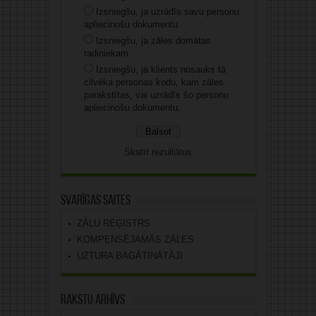
Izsniegšu, ja uzrādīs savu personu
apliecinošu dokumentu.
Izsniegšu, ja zāles domātas
radiniekam.
Izsniegšu, ja klients nosauks tā
cilvēka personas kodu, kam zāles
parakstītas, vai uzrādīs šo personu
apliecinošu dokumentu.
Skatīt rezultātus
Svarīgas saites
ZĀĻU REĢISTRS
KOMPENSĒJAMĀS ZĀLES
UZTURA BAGĀTINĀTĀJI
Rakstu arhīvs