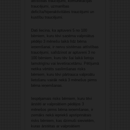
attīstības traucējumi, komunikācijas
traucējumi, uzmanības
deficīta/hiperaktivitātes traucējumi un
kustību traucējumi.
Dati liecina, ka aptuveni 5 no 100
bērniem, kuru tēvi saņēma valproātus
pēdējo 3 mēnešu laikā līdz bērna
ieņemšanai, ir nervu sistēmas attīstības
traucējumi, salīdzinot ar aptuveni 3 no
100 bērniem, kuru tēv šai laikā lietoja
lamotrigīnu vai levetiracetāmu. Pētījumā
netika vērtēts saslimšanas risks
bērniem, kuru tēvi pārtrauca valproātu
lietošanu vairāk nekā 3 mēnešus pirms
bērna ieņemšanas.
Iespējamais risks bērniem, kuru tēvi
ārstēti ar valproātiem pēdējos 3
mēnešos pirms bērna ieņemšanas, ir
zemāks nekā iepriekš apstiprinātais
risks bērniem, kas dzimuši sievietēm,
kuras ārstētas ar valproātiem