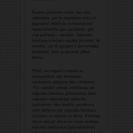
Ārstiem jāinformē vīrieši, kas lieto
valproātus, par šo iespējamo risku un
jāapspriež efektīvas kontracepcijas
nepieciešamība gan pacientam, gan
viņa partnerei – sievietei. Valproātu
lietošana vīriešiem regulāri jāizvērtē, lai
noteiktu, vai tā joprojām ir piemērotākā
ārstēšana, īpaši ja pacients plāno
bērnus.
PRAC secinājumi ir balstīti uz
retrospektīva zāļu lietošanas
novērojumu pētījuma datu vērtējumu.
Pēc iepriekš veiktās vērtēšanas par
valproātu lietošanu grūtniecības laikā
valproātu reģistrācijas apliecību
īpašniekiem tika noteikts pienākums
veikt pētījumu par valproātu lietošanu
vīriešiem un ietekmi uz bērnu. Komiteja
ņēma vērā arī datus no citiem avotiem,
ieskaitot neklīniskos (laboratoriskos)
pētījumus un zinātnisko literatūru, kā arī