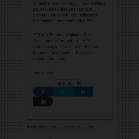
Lihtenšteinu un Norvēģiju. Tā ir atbildīga
par saskaņotu drošuma standartu
piemērošanu zālēm, kas reģistrētas
nacionālajās procedūrās visā ES.
*PRAC (Pharmacovigilance Risk
Assessment Committee) – EZA
Farmakovigilances riska vērtēšanas
komiteja jeb saīsināti – EZA Zāļu
drošuma komiteja
Avots: ZVA
Patīk
Atzīmēti ar:
EZA
VALPROĀTI
ZVA