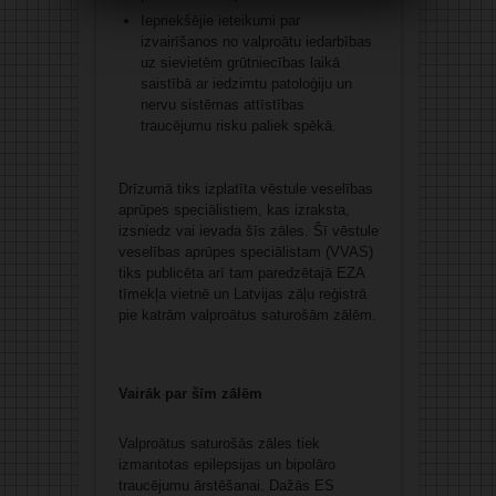
Iepriekšējie ieteikumi par
izvairīšanos no valproātu iedarbības
uz sievietēm grūtniecības laikā
saistībā ar iedzimtu patoloģiju un
nervu sistēmas attīstības
traucējumu risku paliek spēkā.
Drīzumā tiks izplatīta vēstule veselības
aprūpes speciālistiem, kas izraksta,
izsniedz vai ievada šīs zāles. Šī vēstule
veselības aprūpes speciālistam (VVAS)
tiks publicēta arī tam paredzētajā EZA
tīmekļa vietnē un Latvijas zāļu reģistrā
pie katrām valproātus saturošām zālēm.
Vairāk par šīm zālēm
Valproātus saturošās zāles tiek
izmantotas epilepsijas un bipolāro
traucējumu ārstēšanai. Dažās ES