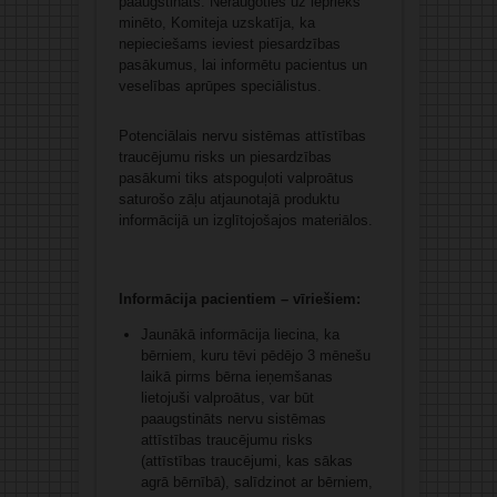
paaugstināts. Neraugoties uz iepriekš
minēto, Komiteja uzskatīja, ka
nepieciešams ieviest piesardzības
pasākumus, lai informētu pacientus un
veselības aprūpes speciālistus.
Potenciālais nervu sistēmas attīstības
traucējumu risks un piesardzības
pasākumi tiks atspoguļoti valproātus
saturošo zāļu atjaunotajā produktu
informācijā un izglītojošajos materiālos.
Informācija pacientiem – vīriešiem:
Jaunākā informācija liecina, ka
bērniem, kuru tēvi pēdējo 3 mēnešu
laikā pirms bērna ieņemšanas
lietojuši valproātus, var būt
paaugstināts nervu sistēmas
attīstības traucējumu risks
(attīstības traucējumi, kas sākas
agrā bērnībā), salīdzinot ar bērniem,