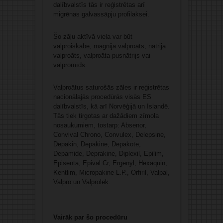
dalībvalstīs tās ir reģistrētas arī
migrēnas galvassāpju profilaksei.
Šo zāļu aktīvā viela var būt
valproiskābe, magnija valproāts, nātrija
valproāts, valproāta pusnātrijs vai
valpromīds.
Valproātus saturošās zāles ir reģistrētas
nacionālajās procedūrās visās ES
dalībvalstīs, kā arī Norvēģijā un Islandē.
Tās tiek tirgotas ar dažādiem zīmola
nosaukumiem, tostarp: Absenor,
Convival Chrono, Convulex, Delepsine,
Depakin, Depakine, Depakote,
Depamide, Deprakine, Diplexil, Epilim,
Episenta, Epival Cr, Ergenyl, Hexaquin,
Kentlim, Micropakine L.P., Orfiril, Valpal,
Valpro un Valprolek.
Vairāk par šo procedūru