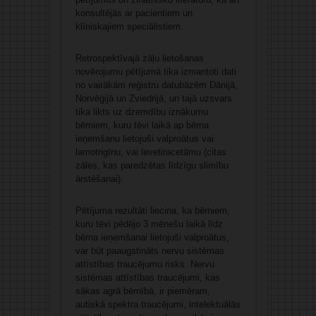
konsultējās ar pacientiem un
klīniskajiem speciālistiem.
Retrospektīvajā zāļu lietošanas
novērojumu pētījumā tika izmantoti dati
no vairākām reģistru datubāzēm Dānijā,
Norvēģijā un Zviedrijā, un tajā uzsvars
tika likts uz dzemdību iznākumu
bērniem, kuru tēvi laikā ap bērna
ieņemšanu lietojuši valproātus vai
lamotrigīnu, vai levetiracetāmu (citas
zāles, kas paredzētas līdzīgu slimību
ārstēšanai).
Pētījuma rezultāti liecina, ka bērniem,
kuru tēvi pēdējo 3 mēnešu laikā līdz
bērna ieņemšanai lietojuši valproātus,
var būt paaugstināts nervu sistēmas
attīstības traucējumu risks. Nervu
sistēmas attīstības traucējumi, kas
sākas agrā bērnībā, ir piemēram,
autiskā spektra traucējumi, intelektuālās