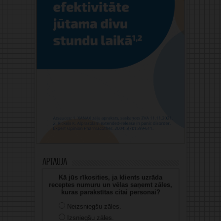
Aptauja
Kā jūs rīkosities, ja klients uzrāda
receptes numuru un vēlas saņemt zāles,
kuras parakstītas citai personai?
Neizsniegšu zāles.
Izsniegšu zāles.