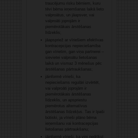
traucējumu risku bērniem, kuru
tēvi bērna ieņemšanas laikā lieto
valproātus, un jāapsver, vai
valproāti joprojām ir
piemērotākais ārstēšanas
līdzeklis;
jāapspriež ar vīriešiem efektīvas
kontracepcijas nepieciešamība
gan vīrietim, gan viņa partnerei –
sievietei valproātu lietošanas
laikā un vismaz 3 mēnešus pēc
ārstēšanas pārtraukšanas;
jāinformē vīrieši, ka
nepieciešams regulāri izvērtēt,
vai valproāti joprojām ir
piemērotākais ārstēšanas
līdzeklis, un apspriestu
piemērotus alternatīvus
ārstēšanas līdzekļus. Tas ir īpaši
būtiski, ja vīrieši plāno bērna
ieņemšanu vai kontracepcijas
lietošanas pārtraukšanu;
jāinformē vīrieši, ka viņi nedrīkst