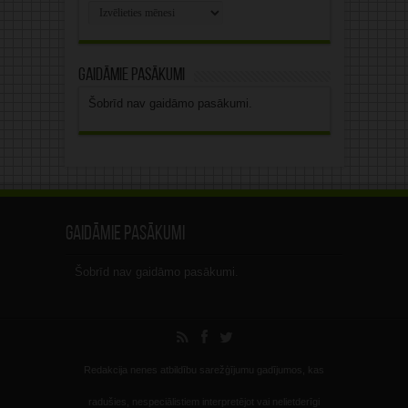
Rakstu
arhīvs
Gaidāmie pasākumi
Šobrīd nav gaidāmo pasākumi.
Gaidāmie pasākumi
Šobrīd nav gaidāmo pasākumi.
Redakcija nenes atbildību sarežģījumu gadījumos, kas
radušies, nespeciālistiem interpretējot vai nelietderīgi