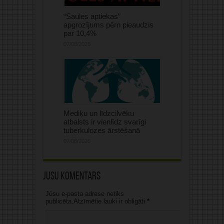
“Saules aptiekas”
apgrozījums pērn pieaudzis
par 10,4%
07/08/2026
Mediķu un līdzcilvēku
atbalsts ir vienlīdz svarīgi
tuberkulozes ārstēšanā
07/08/2026
Jūsu komentārs
Jūsu e-pasta adrese netiks
publicēta.Atzīmētie lauki ir obligāti
*