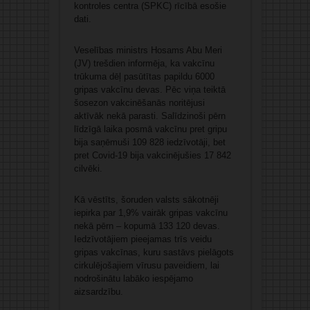
kontroles centra (SPKC) rīcībā esošie
dati.
Veselības ministrs Hosams Abu Meri
(JV) trešdien informēja, ka vakcīnu
trūkuma dēļ pasūtītas papildu 6000
gripas vakcīnu devas. Pēc viņa teiktā
šosezon vakcinēšanās noritējusi
aktīvāk nekā parasti. Salīdzinoši pērn
līdzīgā laika posmā vakcīnu pret gripu
bija saņēmuši 109 828 iedzīvotāji, bet
pret Covid-19 bija vakcinējušies 17 842
cilvēki.
Kā vēstīts, šoruden valsts sākotnēji
iepirka par 1,9% vairāk gripas vakcīnu
nekā pērn – kopumā 133 120 devas.
Iedzīvotājiem pieejamas trīs veidu
gripas vakcīnas, kuru sastāvs pielāgots
cirkulējošajiem vīrusu paveidiem, lai
nodrošinātu labāko iespējamo
aizsardzību.