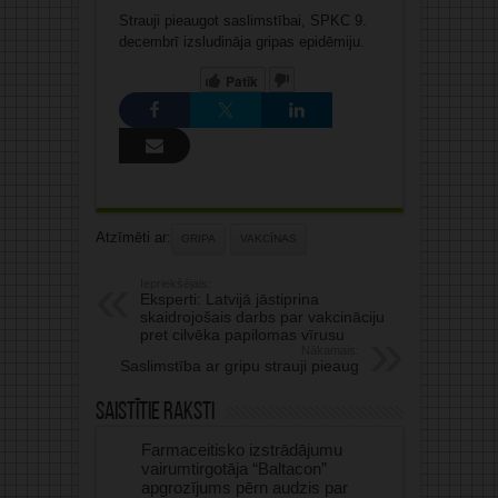
Strauji pieaugot saslimstībai, SPKC 9.
decembrī izsludināja gripas epidēmiju.
Patīk
Atzīmēti ar:
GRIPA
VAKCĪNAS
Iepriekšējais:
Eksperti: Latvijā jāstiprina
skaidrojošais darbs par vakcināciju
pret cilvēka papilomas vīrusu
Nākamais:
Saslimstība ar gripu strauji pieaug
Saistītie raksti
Farmaceitisko izstrādājumu
vairumtirgotāja “Baltacon”
apgrozījums pērn audzis par