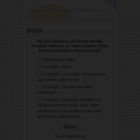
Aptauja
Kā jūs rīkosities, ja klients uzrāda
receptes numuru un vēlas saņemt zāles,
kuras parakstītas citai personai?
Neizsniegšu zāles.
Izsniegšu zāles.
Izsniegšu, ja uzrādīs savu personu
apliecinošu dokumentu.
Izsniegšu, ja zāles domātas
radiniekam.
Izsniegšu, ja klients nosauks tā
cilvēka personas kodu, kam zāles
parakstītas, vai uzrādīs šo personu
apliecinošu dokumentu.
Skatīt rezultātus