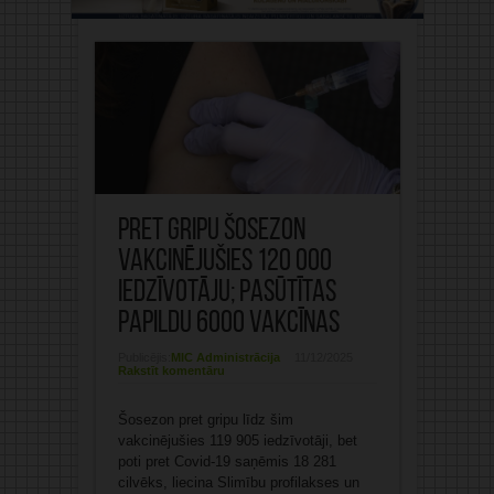
Pret gripu šosezon
vakcinējušies 120 000
iedzīvotāju; pasūtītas
papildu 6000 vakcīnas
Publicējis:
MIC Administrācija
11/12/2025
Rakstīt komentāru
Šosezon pret gripu līdz šim
vakcinējušies 119 905 iedzīvotāji, bet
poti pret Covid-19 saņēmis 18 281
cilvēks, liecina Slimību profilakses un