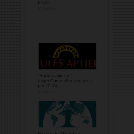
84,4%
07/08/2026
“Saules aptiekas”
apgrozījums pērn pieaudzis
par 10,4%
07/08/2026
Mediķu un līdzcilvēku