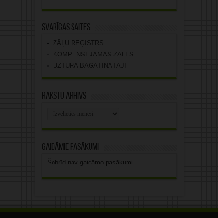
Svarīgas saites
ZĀĻU REĢISTRS
KOMPENSĒJAMĀS ZĀLES
UZTURA BAGĀTINĀTĀJI
Rakstu arhīvs
Rakstu
arhīvs
Gaidāmie pasākumi
Šobrīd nav gaidāmo pasākumi.