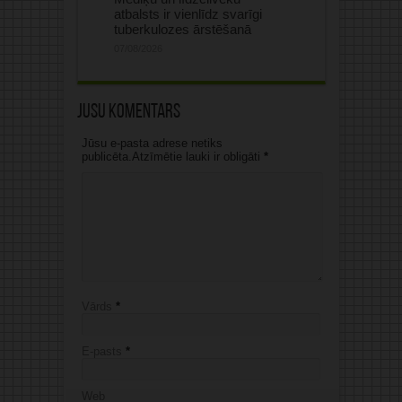
atbalsts ir vienlīdz svarīgi
tuberkulozes ārstēšanā
07/08/2026
Jūsu komentārs
Jūsu e-pasta adrese netiks
publicēta.Atzīmētie lauki ir obligāti
*
Vārds
*
E-pasts
*
Web