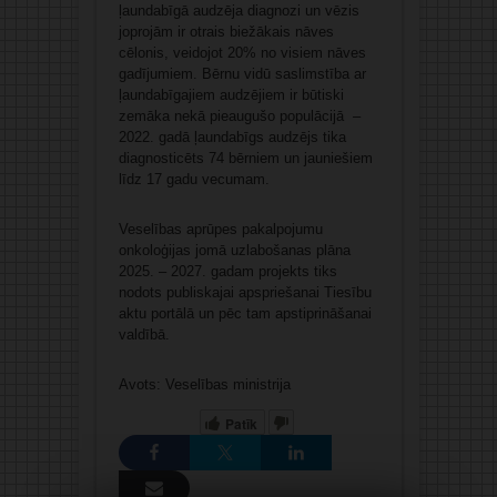
ļaundabīgā audzēja diagnozi un vēzis
joprojām ir otrais biežākais nāves
cēlonis, veidojot 20% no visiem nāves
gadījumiem. Bērnu vidū saslimstība ar
ļaundabīgajiem audzējiem ir būtiski
zemāka nekā pieaugušo populācijā –
2022. gadā ļaundabīgs audzējs tika
diagnosticēts 74 bērniem un jauniešiem
līdz 17 gadu vecumam.
Veselības aprūpes pakalpojumu
onkoloģijas jomā uzlabošanas plāna
2025. – 2027. gadam projekts tiks
nodots publiskajai apspriešanai Tiesību
aktu portālā un pēc tam apstiprināšanai
valdībā.
Avots: Veselības ministrija
Patīk