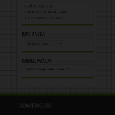
ZĀĻU REĢISTRS
KOMPENSĒJAMĀS ZĀLES
UZTURA BAGĀTINĀTĀJI
Rakstu arhīvs
Rakstu
arhīvs
Gaidāmie pasākumi
Šobrīd nav gaidāmo pasākumi.
Gaidāmie pasākumi