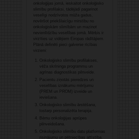
onkoloģijas jomā, ieskaitot onkoloģisko
slimību profilaksi, tādējādi pagarinot
veselīgi nodzīvotos mūža gadus,
novēršot priekšlaicīgu mirstību no
onkoloģiskām slimībām un mazinot
nevienlīdzību veselības jomā. Mērķis ir
virzīties uz vidējiem Eiropas rādītājiem.
Plānā definēti pieci galvenie rīcības
virzieni:
Onkoloģisko slimību profilakses,
vēža skrīninga programmu un
agrīnas diagnostikas pilnveide.
Pacientu ziņotās pieredzes un
veselības iznākumu mērījumu
(PREM un PROM) izveide un
ieviešana.
Onkoloģisko slimību ārstēšana,
tostarp personalizēta terapija.
Bērnu onkoloģijas aprūpes
pilnveidošana.
Onkoloģisko slimību datu platformas
risinājumu un pētniecības attīstība.