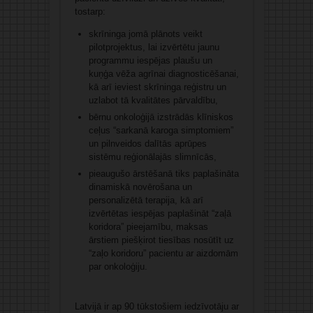
tostarp:
skrīninga jomā plānots veikt
pilotprojektus, lai izvērtētu jaunu
programmu iespējas plaušu un
kuņģa vēža agrīnai diagnosticēšanai,
kā arī ieviest skrīninga reģistru un
uzlabot tā kvalitātes pārvaldību,
bērnu onkoloģijā izstrādās klīniskos
ceļus “sarkanā karoga simptomiem”
un pilnveidos dalītās aprūpes
sistēmu reģionālajās slimnīcās,
pieaugušo ārstēšanā tiks paplašināta
dinamiskā novērošana un
personalizētā terapija, kā arī
izvērtētas iespējas paplašināt “zaļā
koridora” pieejamību, maksas
ārstiem piešķirot tiesības nosūtīt uz
“zaļo koridoru” pacientu ar aizdomām
par onkoloģiju.
Latvijā ir ap 90 tūkstošiem iedzīvotāju ar