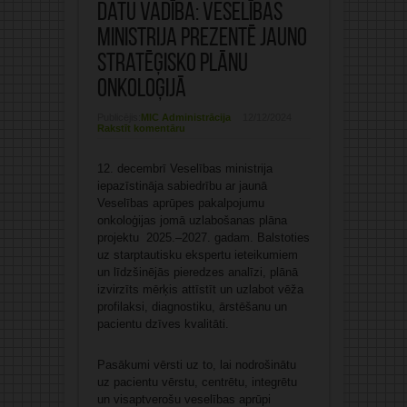
datu vadība: Veselības
ministrija prezentē jauno
stratēģisko plānu
onkoloģijā
Publicējis:
MIC Administrācija
12/12/2024
Rakstīt komentāru
12. decembrī Veselības ministrija
iepazīstināja sabiedrību ar jaunā
Veselības aprūpes pakalpojumu
onkoloģijas jomā uzlabošanas plāna
projektu 2025.–2027. gadam. Balstoties
uz starptautisku ekspertu ieteikumiem
un līdzšinējās pieredzes analīzi, plānā
izvirzīts mērķis attīstīt un uzlabot vēža
profilaksi, diagnostiku, ārstēšanu un
pacientu dzīves kvalitāti.
Pasākumi vērsti uz to, lai nodrošinātu
uz pacientu vērstu, centrētu, integrētu
un visaptverošu veselības aprūpi