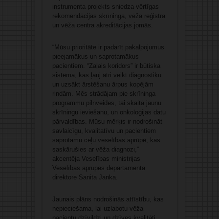
instrumenta projekts sniedza vērtīgas
rekomendācijas skrīninga, vēža reģistra
un vēža centra akreditācijas jomās.
“Mūsu prioritāte ir padarīt pakalpojumus
pieejamākus un saprotamākus
pacientiem. “Zaļais koridors” ir būtiska
sistēma, kas ļauj ātri veikt diagnostiku
un uzsākt ārstēšanu ārpus kopējām
rindām. Mēs strādājam pie skrīninga
programmu pilnveides, tai skaitā jaunu
skrīningu ieviešanu, un onkoloģijas datu
pārvaldības. Mūsu mērķis ir nodrošināt
savlaicīgu, kvalitatīvu un pacientiem
saprotamu ceļu veselības aprūpē, kas
saskārušies ar vēža diagnozi,”
akcentēja Veselības ministrijas
Veselības aprūpes departamenta
direktore Sanita Janka.
Jaunais plāns nodrošinās attīstību, kas
nepieciešama, lai uzlabotu vēža
pacientu dzīvildzi un dzīves kvalitāti,