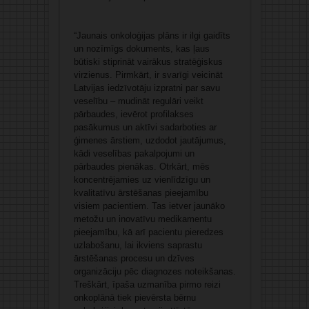
“Jaunais onkoloģijas plāns ir ilgi gaidīts
un nozīmīgs dokuments, kas ļaus
būtiski stiprināt vairākus stratēģiskus
virzienus. Pirmkārt, ir svarīgi veicināt
Latvijas iedzīvotāju izpratni par savu
veselību – mudināt regulāri veikt
pārbaudes, ievērot profilakses
pasākumus un aktīvi sadarboties ar
ģimenes ārstiem, uzdodot jautājumus,
kādi veselības pakalpojumi un
pārbaudes pienākas. Otrkārt, mēs
koncentrējamies uz vienlīdzīgu un
kvalitatīvu ārstēšanas pieejamību
visiem pacientiem. Tas ietver jaunāko
metožu un inovatīvu medikamentu
pieejamību, kā arī pacientu pieredzes
uzlabošanu, lai ikviens saprastu
ārstēšanas procesu un dzīves
organizāciju pēc diagnozes noteikšanas.
Treškārt, īpaša uzmanība pirmo reizi
onkoplānā tiek pievērsta bērnu