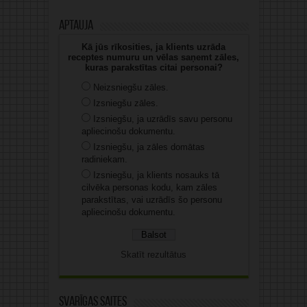
Aptauja
Kā jūs rīkosities, ja klients uzrāda
receptes numuru un vēlas saņemt zāles,
kuras parakstītas citai personai?
Neizsniegšu zāles.
Izsniegšu zāles.
Izsniegšu, ja uzrādīs savu personu
apliecinošu dokumentu.
Izsniegšu, ja zāles domātas
radiniekam.
Izsniegšu, ja klients nosauks tā
cilvēka personas kodu, kam zāles
parakstītas, vai uzrādīs šo personu
apliecinošu dokumentu.
Skatīt rezultātus
Svarīgas saites