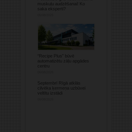
muskuļu audzēšanai! Ko
saka eksperti?
06/08/2026
“Recipe Plus” būvē
automatizētu zāļu apgādes
centru
06/08/2026
Septembrī Rīgā atklās
cilvēka ķermeņa uzbūvei
veltītu izstādi
06/08/2026