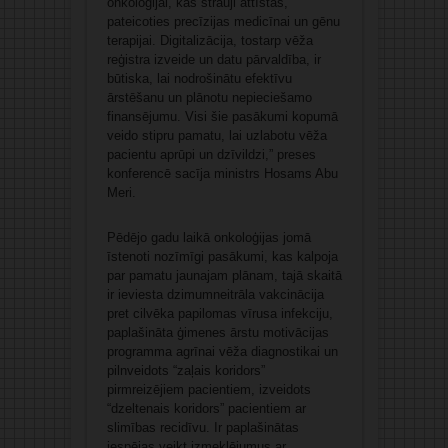
onkoloģijai, kas strauji attīstās,
pateicoties precīzijas medicīnai un gēnu
terapijai. Digitalizācija, tostarp vēža
reģistra izveide un datu pārvaldība, ir
būtiska, lai nodrošinātu efektīvu
ārstēšanu un plānotu nepieciešamo
finansējumu. Visi šie pasākumi kopumā
veido stipru pamatu, lai uzlabotu vēža
pacientu aprūpi un dzīvildzi,” preses
konferencē sacīja ministrs Hosams Abu
Meri.
Pēdējo gadu laikā onkoloģijas jomā
īstenoti nozīmīgi pasākumi, kas kalpoja
par pamatu jaunajam plānam, tajā skaitā
ir ieviesta dzimumneitrāla vakcinācija
pret cilvēka papilomas vīrusa infekciju,
paplašināta ģimenes ārstu motivācijas
programma agrīnai vēža diagnostikai un
pilnveidots “zaļais koridors”
pirmreizējiem pacientiem, izveidots
“dzeltenais koridors” pacientiem ar
slimības recidīvu. Ir paplašinātas
iespējas veikt izmeklējumus ar