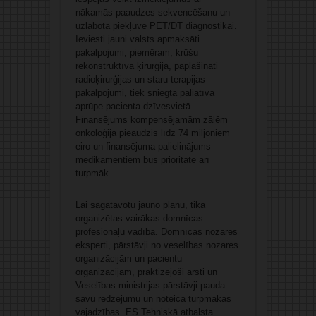
nākamās paaudzes sekvencēšanu un
uzlabota piekļuve PET/DT diagnostikai.
Ieviesti jauni valsts apmaksāti
pakalpojumi, piemēram, krūšu
rekonstruktīvā ķirurģija, paplašināti
radioķirurģijas un staru terapijas
pakalpojumi, tiek sniegta paliatīvā
aprūpe pacienta dzīvesvietā.
Finansējums kompensējamām zālēm
onkoloģijā pieaudzis līdz 74 miljoniem
eiro un finansējuma palielinājums
medikamentiem būs prioritāte arī
turpmāk.
Lai sagatavotu jauno plānu, tika
organizētas vairākas domnīcas
profesionāļu vadībā. Domnīcās nozares
eksperti, pārstāvji no veselības nozares
organizācijām un pacientu
organizācijām, praktizējoši ārsti un
Veselības ministrijas pārstāvji pauda
savu redzējumu un noteica turpmākās
vajadzības. ES Tehniskā atbalsta