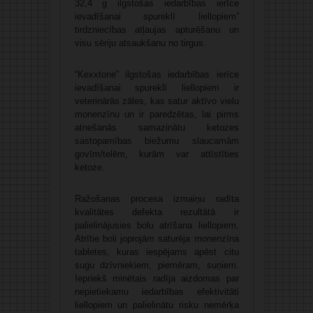
32,4 g ilgstošas iedarbības ierīce
ievadīšanai spureklī liellopiem”
tirdzniecības atļaujas apturēšanu un
visu sēriju atsaukšanu no tirgus.
“Kexxtone” ilgstošas iedarbības ierīce
ievadīšanai spureklī liellopiem ir
veterinārās zāles, kas satur aktīvo vielu
monenzīnu un ir paredzētas, lai pirms
atnešanās samazinātu ketozes
sastopamības biežumu slaucamām
govīm/telēm, kurām var attīstīties
ketoze.
Ražošanas procesa izmaiņu radīta
kvalitātes defekta rezultātā ir
palielinājusies bolu atrīšana liellopiem.
Atrītie boli joprojām saturēja monenzīna
tabletes, kuras iespējams apēst citu
sugu dzīvniekiem, piemēram, suņiem.
Iepriekš minētais radīja aizdomas par
nepietiekamu iedarbības efektivitāti
liellopiem un palielinātu risku nemērķa