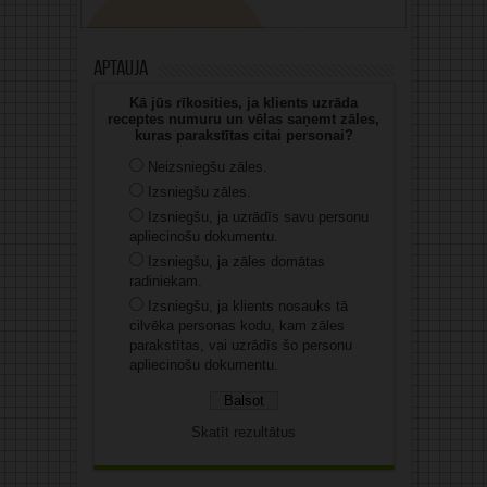
Aptauja
Kā jūs rīkosities, ja klients uzrāda
receptes numuru un vēlas saņemt zāles,
kuras parakstītas citai personai?
Neizsniegšu zāles.
Izsniegšu zāles.
Izsniegšu, ja uzrādīs savu personu
apliecinošu dokumentu.
Izsniegšu, ja zāles domātas
radiniekam.
Izsniegšu, ja klients nosauks tā
cilvēka personas kodu, kam zāles
parakstītas, vai uzrādīs šo personu
apliecinošu dokumentu.
Skatīt rezultātus