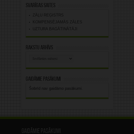
Svarīgas saites
ZĀĻU REĢISTRS
KOMPENSĒJAMĀS ZĀLES
UZTURA BAGĀTINĀTĀJI
Rakstu arhīvs
Rakstu
arhīvs
Gaidāmie pasākumi
Šobrīd nav gaidāmo pasākumi.
Gaidāmie pasākumi