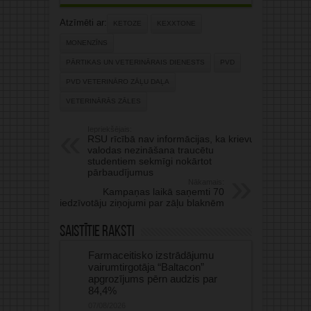
Atzīmēti ar:
KETOZE
KEXXTONE
MONENZĪNS
PĀRTIKAS UN VETERINĀRAIS DIENESTS
PVD
PVD VETERINĀRO ZĀĻU DAĻA
VETERINĀRĀS ZĀLES
Iepriekšējais:
RSU rīcībā nav informācijas, ka krievu
valodas nezināšana traucētu
studentiem sekmīgi nokārtot
pārbaudījumus
Nākamais:
Kampaņas laikā saņemti 70
iedzīvotāju ziņojumi par zāļu blaknēm
Saistītie raksti
Farmaceitisko izstrādājumu
vairumtirgotāja “Baltacon”
apgrozījums pērn audzis par
84,4%
07/08/2026