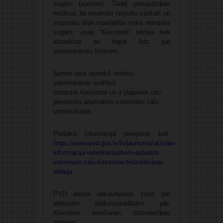
sugām (suņiem). Tādēļ piesardzības
nolūkos, lai novērstu nejaušu saskari un
mazinātu blakusparādību risku nemērķa
sugām, visas “Kexxtone” sērijas tiek
atsauktas no tirgus līdz pat
veterinārārstu līmenim.
Ņemot vērā iepriekš minēto,
veterinārārsti nedrīkst
izmantot
Kexxtone
un ir jāapsver citu
piemērotu alternatīvu veterināro zāļu
izmantošana.
Plašāka informācija pieejama šeit:
https://www.pvd.gov.lv/lv/jaunums/aktuala-
informacija-veterinararstiem-aptureta-
veterinaro-zalu-kexxtone-tirdzniecibas-
atlauja
PVD aicina nekavējoties ziņot par
jebkurām blakusparādībām pēc
Kexxtone
lietošanas tirdzniecības
atļaujas