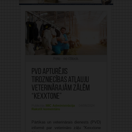
Foto - no iStock.
PVD apturējis
tirdzniecības atļauju
veterinārajām zālēm
“Kexxtone”
Publicējis:
MIC Administrācija
04/06/2024
Rakstīt komentāru
Pārtikas un veterinārais dienests (PVD)
informē par veterināro zāļu “Kexxtone