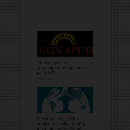
“Saules aptiekas”
apgrozījums pērn pieaudzis
par 10,4%
07/08/2026
Mediķu un līdzcilvēku
atbalsts ir vienlīdz svarīgi
tuberkulozes ārstēšanā