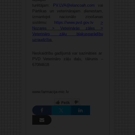
turētājam:
PV.LVA@elancoah.com
vai
Pārtikas un veterinārajam dienestam,
izmantojot nacionālo ziņošanas
sistēmu:
https://www.pvd.gov.lv
>
Nozares > Veterinārās zāles >
Veterināro zāļu blakusparādību
uzraudzība
.
Neskaidrību gadījumā var sazināties ar
PVD Veterināro zāļu daļu, tālrunis –
67084618.
www.farmacija-mic.lv
Patīk