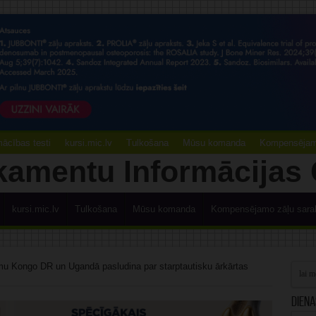
ācības testi
kursi.mic.lv
Tulkošana
Mūsu komanda
Kompensējamo
kursi.mic.lv
Tulkošana
Mūsu komanda
Kompensējamo zāļu sara
 Kongo DR un Ugandā pasludina par starptautisku ārkārtas
Diena