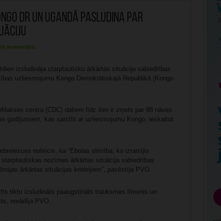
ngo DR un Ugandā pasludina par
uāciju
tīt komentāru
ien izsludināja starptautisku ārkārtas situāciju sabiedrības
imības uzliesmojumu Kongo Demokrātiskajā Republikā (Kongo
filakses centra (CDC) datiem līdz šim ir ziņots par 88 nāves
 gadījumiem, kas saistīti ar uzliesmojumu Kongo, ieskaitot
eiesuss noteicis, ka “Ebolas slimība, ko izraisījis
tarptautiskas nozīmes ārkārtas situācija sabiedrības
mijas ārkārtas situācijas kritērijiem”, pavēstīja PVO.
stīs tiktu izsludināts paaugstināts trauksmes līmenis un
sts, norādīja PVO.