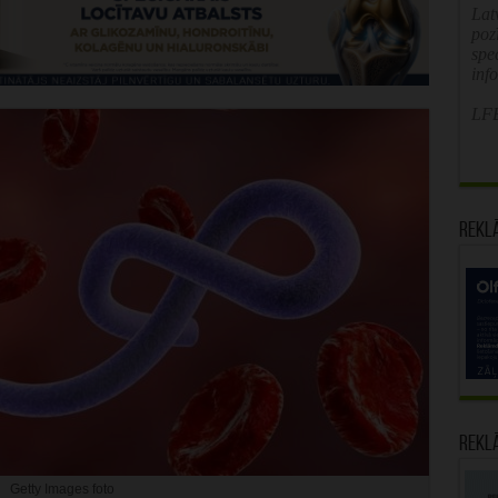
Latv
poz
spe
inf
LFB
Rekl
Rekl
Getty Images foto