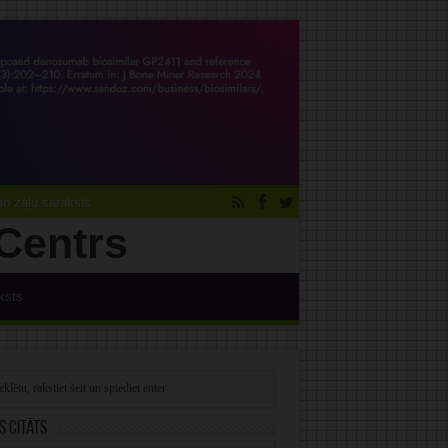
 zāļu saraksts
ksts
s citāts