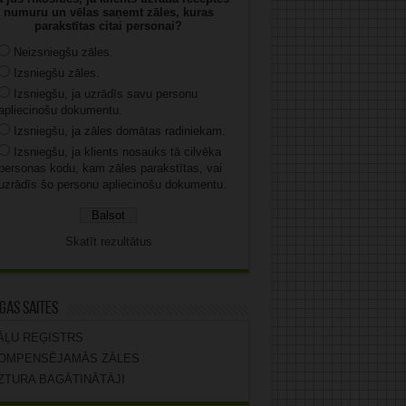
numuru un vēlas saņemt zāles, kuras
parakstītas citai personai?
Neizsniegšu zāles.
Izsniegšu zāles.
Izsniegšu, ja uzrādīs savu personu
apliecinošu dokumentu.
Izsniegšu, ja zāles domātas radiniekam.
Izsniegšu, ja klients nosauks tā cilvēka
personas kodu, kam zāles parakstītas, vai
uzrādīs šo personu apliecinošu dokumentu.
Skatīt rezultātus
gas saites
ĀĻU REĢISTRS
OMPENSĒJAMĀS ZĀLES
ZTURA BAGĀTINĀTĀJI