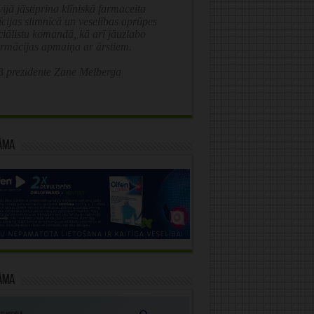
ijā jāstiprina klīniskā farmaceita
īcijas slimnīcā un veselības aprūpes
ciālistu komandā, kā arī jāuzlabo
ormācijas apmaiņa ar ārstiem.
 prezidente Zane Melberga
āma
āma