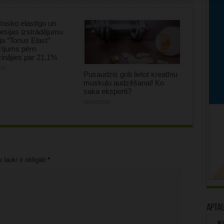
nisko elastīgo un
sijas izstrādājumu
ja “Tonus Elast”
zījums pērn
inājies par 21,1%
026
Pusaudzis grib lietot kreatīnu
muskuļu audzēšanai! Ko
saka eksperti?
06/08/2026
lauki ir obligāti
*
Apta
Kā