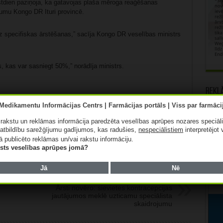
stdien paziņoja, ka gatavojas plaša mēroga reaģēšanas
umu Kongo DR Ituri provincē.
specifiskas ārstēšanas,” sacīja Kongo DR veselības ministrs
s, kas var sasniegt 50%,” norādīja ministrs.
Rekl
Patīk
ā rakstu un reklāmas informācija paredzēta veselības aprūpes nozares speciāl
atbildību sarežģījumu gadījumos, kas radušies,
nespeciālistiem
interpretējot 
ā publicēto reklāmas un/vai rakstu informāciju.
lists veselības aprūpes jomā?
Jā
Nē
Nākamais:
Ārsti novēro: sievietes kontracepcijas
jautājumos meklē uzticamu speciālista
skaidrojumu