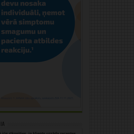
uja
 jūs rīkosities, ja klients uzrāda receptes