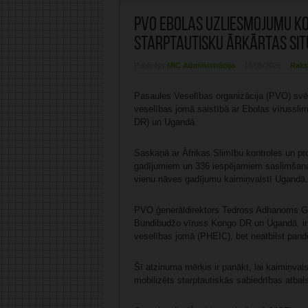
PVO Ebolas uzliesmojumu Ko
starptautisku ārkārtas sit
Publicējis:
MIC Administrācija
18/05/2026
Raks
Pasaules Veselības organizācija (PVO) svētd
veselības jomā saistībā ar Ebolas vīrussl
DR) un Ugandā.
Saskaņā ar Āfrikas Slimību kontroles un pro
gadījumiem un 336 iespējamiem saslimšanas
vienu nāves gadījumu kaimiņvalstī Ugandā.
PVO ģenerāldirektors Tedross Adhanoms Gebr
Bundibudžo vīruss Kongo DR un Ugandā, ir s
veselības jomā (PHEIC), bet neatbilst pandē
Šī atzinuma mērķis ir panākt, lai kaimiņval
mobilizēts starptautiskās sabiedrības atbal