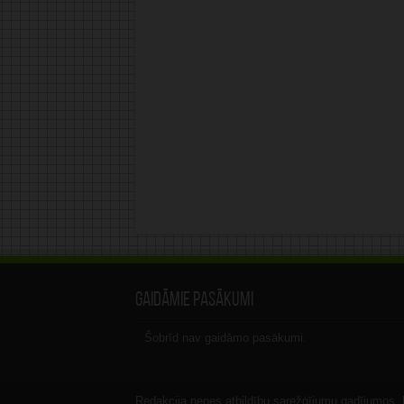
Gaidāmie pasākumi
Šobrīd nav gaidāmo pasākumi.
Redakcija nenes atbildību sarežģījumu gadījumos, ka