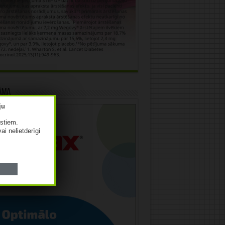
āma
istiem.
vai nelietderīgi