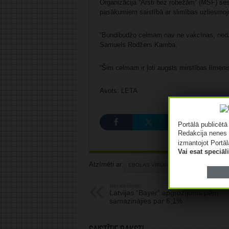
Organizācija “Ārsti bez robežām” (MSF) se
pasākumiem saistībā ar slimības uzliesmoj
“Bundibudžo celmam nav ne vakcīnas, nedz 
Samuels Rodžers Kamba.
“Šim celmam ir ļoti augsts mirstības līmeni
Avots: LETA
Portālā publicēt
Redakcija nenes 
izmantojot Portāl
Vai esat speciā
Atzīmēti ar:
EBOLAS VĪRUSS
PVO
Iepriekšējais:
Latvijas “Bayer” apgrozījums pērn
samazinājies par 6,1%