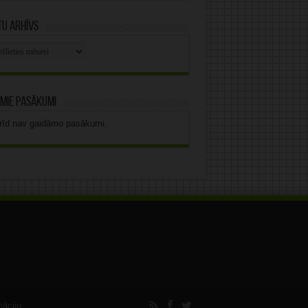
u arhīvs
stu
vs
mie pasākumi
rīd nav gaidāmo pasākumi.
māciju.