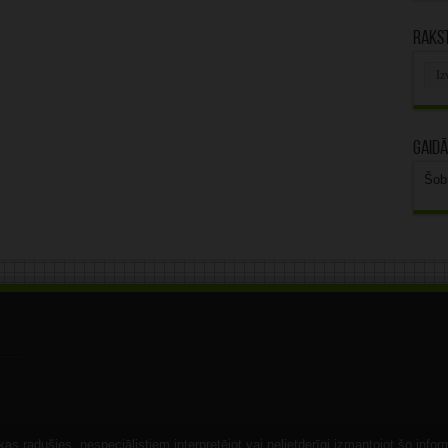
Rakst
Rak
arhī
Gaidā
Šob
s radušies, nespeciālistiem interpretējot vai nelietderīgi izmantojot šo infor