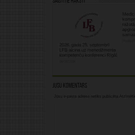
Saistītie raksti
Medicī
kompre
ražotā
apgro
samaz
06/08/2
2026. gada 25. septembrī
LFB aicina uz menedžmenta
kompetenču konferenci Rīgā!
06/08/2026
Jūsu komentārs
Jūsu e-pasta adrese netiks publicēta.Atzīmētie 