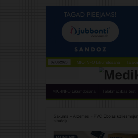
MIC-INFO Likumdošana
Tālākm
07/08/2026
MIC-INFO Likumdošana
Tālākmācības testi
Sākums
»
Ārzemēs
»
PVO Ebolas uzliesmojumu
situāciju