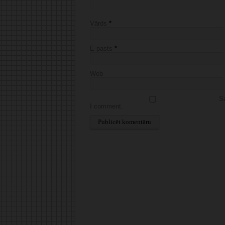
Vārds
*
E-pasts
*
Web
Sa
I comment.
Alternative: