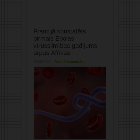
Francijā konstatēts
pirmais Ebolas
vīrusslimības gadījums
ārpus Āfrikas
25/06/2026
Rakstīt komentāru