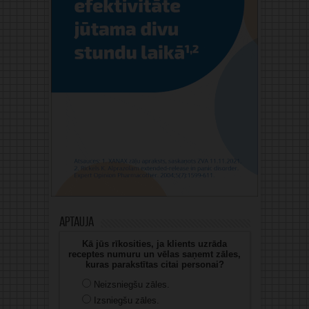
Aptauja
Kā jūs rīkosities, ja klients uzrāda
receptes numuru un vēlas saņemt zāles,
kuras parakstītas citai personai?
Neizsniegšu zāles.
Izsniegšu zāles.