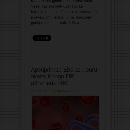
tātad miruši gandrīz puse saslimušo.
Veselības eksperti uzskata, ka
faktiskais saslimušo skaits, visticamāk,
ir ievērojami lielāks, jo par daudziem
gadījumiem, ...
Lasīt tālāk »
Apstiprināto Ebolas upuru
skaits Kongo DR
pārsniedz 400
03/07/2026
Rakstīt komentāru