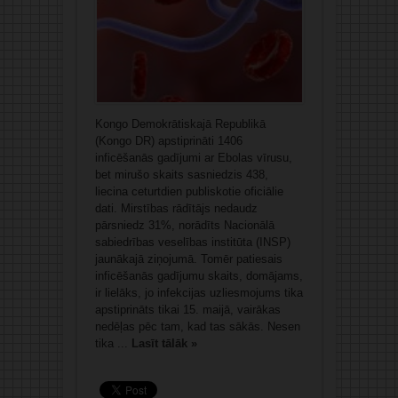
Kongo Demokrātiskajā Republikā
(Kongo DR) apstiprināti 1406
inficēšanās gadījumi ar Ebolas vīrusu,
bet mirušo skaits sasniedzis 438,
liecina ceturtdien publiskotie oficiālie
dati. Mirstības rādītājs nedaudz
pārsniedz 31%, norādīts Nacionālā
sabiedrības veselības institūta (INSP)
jaunākajā ziņojumā. Tomēr patiesais
inficēšanās gadījumu skaits, domājams,
ir lielāks, jo infekcijas uzliesmojums tika
apstiprināts tikai 15. maijā, vairākas
nedēļas pēc tam, kad tas sākās. Nesen
tika ...
Lasīt tālāk »