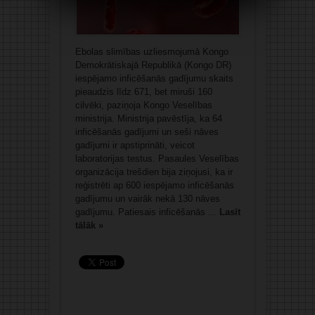
Ebolas slimības uzliesmojumā Kongo
Demokrātiskajā Republikā (Kongo DR)
iespējamo inficēšanās gadījumu skaits
pieaudzis līdz 671, bet miruši 160
cilvēki, paziņoja Kongo Veselības
ministrija. Ministrija pavēstīja, ka 64
inficēšanās gadījumi un seši nāves
gadījumi ir apstiprināti, veicot
laboratorijas testus. Pasaules Veselības
organizācija trešdien bija ziņojusi, ka ir
reģistrēti ap 600 iespējamo inficēšanās
gadījumu un vairāk nekā 130 nāves
gadījumu. Patiesais inficēšanās ...
Lasīt
tālāk »