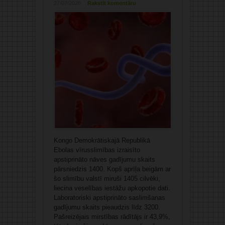
27/07/2026
Rakstīt komentāru
Kongo Demokrātiskajā Republikā
Ebolas vīrusslimības izraisīto
apstiprināto nāves gadījumu skaits
pārsniedzis 1400. Kopš aprīļa beigām ar
šo slimību valstī miruši 1405 cilvēki,
liecina veselības iestāžu apkopotie dati.
Laboratoriski apstiprināto saslimšanas
gadījumu skaits pieaudzis līdz 3200.
Pašreizējais mirstības rādītājs ir 43,9%,