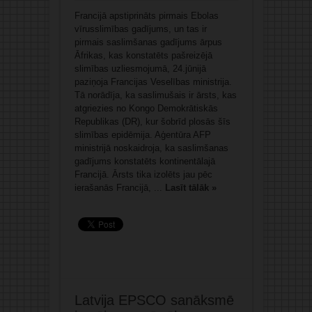
Francijā apstiprināts pirmais Ebolas
vīrusslimības gadījums, un tas ir
pirmais saslimšanas gadījums ārpus
Āfrikas, kas konstatēts pašreizējā
slimības uzliesmojumā, 24.jūnijā
paziņoja Francijas Veselības ministrija.
Tā norādīja, ka saslimušais ir ārsts, kas
atgriezies no Kongo Demokrātiskās
Republikas (DR), kur šobrīd plosās šīs
slimības epidēmija. Aģentūra AFP
ministrijā noskaidroja, ka saslimšanas
gadījums konstatēts kontinentālajā
Francijā. Ārsts tika izolēts jau pēc
ierašanās Francijā, ...
Lasīt tālāk »
Latvija EPSCO sanāksmē