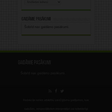
Rakstu
arhīvs
Gaidāmie pasākumi
Šobrīd nav gaidāmo pasākumi.
Gaidāmie pasākumi
Šobrīd nav gaidāmo pasākumi.
Redakcija nenes atbildību sarežģījumu gadījumos, kas
radušies, nespeciālistiem interpretējot vai nelietderīgi