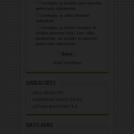
Izsniegšu, ja uzrādīs savu personu
apliecinošu dokumentu.
Izsniegšu, ja zāles domātas
radiniekam.
Izsniegšu, ja klients nosauks tā
cilvēka personas kodu, kam zāles
parakstītas, vai uzrādīs šo personu
apliecinošu dokumentu.
Skatīt rezultātus
Svarīgas saites
ZĀĻU REĢISTRS
KOMPENSĒJAMĀS ZĀLES
UZTURA BAGĀTINĀTĀJI
Rakstu arhīvs