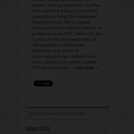
ārkārtas situāciju sabiedrības veselības
jomā saistībā ar Ebolas vīrusslimības
uzliesmojumu Kongo Demokrātiskajā
Republikā (Kongo DR) un Ugandā.
Saskaņā ar Āfrikas Slimību kontroles un
profilakses centra (CDC) datiem līdz šim
ir ziņots par 88 nāves gadījumiem un
336 iespējamiem saslimšanas
gadījumiem, kas saistīti ar
uzliesmojumu Kongo, ieskaitot vienu
nāves gadījumu kaimiņvalstī Ugandā.
PVO ģenerāldirektors ...
Lasīt tālāk »
Dienas citāts