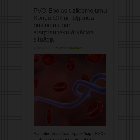
PVO Ebolas uzliesmojumu
Kongo DR un Ugandā
pasludina par
starptautisku ārkārtas
situāciju
18/05/2026
Rakstīt komentāru
Pasaules Veselības organizācija (PVO)
svētdien izsludināja starptautisku