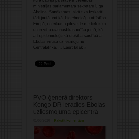
kurā Latviju pārstāvēja Veselības
ministrijas parlamentārā sekretāre Līga
Āboliņa. Sanāksmes laikā tika izskatīti
tādi jautājumi kā biotehnoloģiju attīstība
Eiropā, noteikumu pilnveide medicīnisko
un in vitro diagnostikas ierīču jomā, kā
arī epidemioloģiskā drošība saistībā ar
Ebolas vīrusa uzliesmojumu
Centrālāfrikā. ...
Lasīt tālāk »
PVO ģenerāldirektors
Kongo DR ieradies Ebolas
uzliesmojuma epicentrā
01/06/2026
Rakstīt komentāru