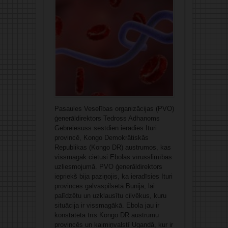
Pasaules Veselības organizācijas (PVO)
ģenerāldirektors Tedross Adhanoms
Gebreiesuss sestdien ieradies Ituri
provincē, Kongo Demokrātiskās
Republikas (Kongo DR) austrumos, kas
vissmagāk cietusi Ebolas vīrusslimības
uzliesmojumā. PVO ģenerāldirektors
iepriekš bija paziņojis, ka ieradīsies Ituri
provinces galvaspilsētā Bunijā, lai
palīdzētu un uzklausītu cilvēkus, kuru
situācija ir vissmagākā. Ebola jau ir
konstatēta trīs Kongo DR austrumu
provincēs un kaimiņvalstī Ugandā, kur ir