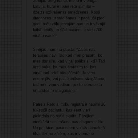
Sintijas Bergmanes meita ir vienīgā
Latvijā, kurai ir īpaši reta slimība –
dzelzs uzkrāšanās smadzenēs. Kopš
diagnozes uzstādīšanas ir pagājuši pieci
gadi, taču zāļu joprojām nav un tuvākajā
laikā nebūs, jo šādi pacienti ir vien 700
visā pasaulē.
Sintijas mamma stāsta: “Zāles nav,
terapijas nav. Tad kad mēs prasām, ko
mēs darīsim, kad viņai paliks slikti? Tad
ārsti saka, ka mēs ārstēsim to, kas
viņai tanī brīdī būs jāārstē. Ja viņa
nestaigās, vai pasliktināsies staigāšana,
tad mēs viņu vedīsim pie fizioterapeita
un ārstēsim staigāšanu.”
Patreiz Reto slimību reģistrā ir nepilni 26
tūkstoši pacientu, kas esot vien
piektdaļa no reālā skaita. Pārējiem
vienkārši saslimšana nav diagnosticēta.
Un pat šiem pacientiem valsts apmaksā
tikai 6% no zālēm, kas ir viens no