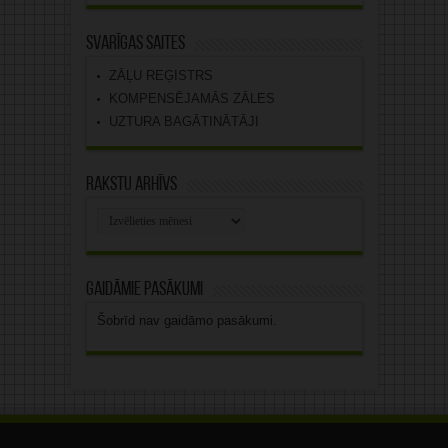
Svarīgas saites
ZĀĻU REĢISTRS
KOMPENSĒJAMĀS ZĀLES
UZTURA BAGĀTINĀTĀJI
Rakstu arhīvs
Rakstu
arhīvs
Gaidāmie pasākumi
Šobrīd nav gaidāmo pasākumi.