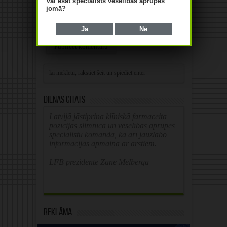
Vai esat speciālists veselības aprūpes
jomā?
Save my name, email, and website in this
Jā
Nē
browser for the next time I comment.
Alternative:
Dienas citāts
Latvijā jāstiprina klīniskā farmaceita
pozīcijas slimnīcā un veselības aprūpes
speciālistu komandā, kā arī jāuzlabo
informācijas apmaiņa ar ārstiem.
LFB prezidente Zane Melberga
Reklāma