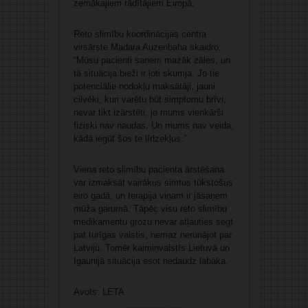
zemākajiem rādītājiem Eiropā.
Reto slimību koordinācijas centra
virsārste Madara Auzenbaha skaidro:
“Mūsu pacienti saņem mazāk zāles, un
tā situācija bieži ir ļoti skumja. Jo tie
potenciālie nodokļu maksātāji, jauni
cilvēki, kuri varētu būt simptomu brīvi,
nevar tikt izārstēti, jo mums vienkārši
fiziski nav naudas. Un mums nav veida,
kādā iegūt šos te līdzekļus.”
Viena reto slimību pacienta ārstēšana
var izmaksāt vairākus simtus tūkstošus
eiro gadā, un terapija viņam ir jāsaņem
mūža garumā. Tāpēc visu reto slimību
medikamentu grozu nevar atļauties segt
pat turīgas valstis, nemaz nerunājot par
Latviju. Tomēr kaimiņvalstīs Lietuvā un
Igaunijā situācija esot nedaudz labāka.
Avots: LETA