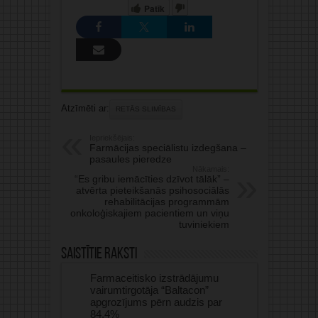
Patīk
Atzīmēti ar:
RETĀS SLIMĪBAS
Iepriekšējais:
Farmācijas speciālistu izdegšana –
pasaules pieredze
Nākamais:
“Es gribu iemācīties dzīvot tālāk” –
atvērta pieteikšanās psihosociālās
rehabilitācijas programmām
onkoloģiskajiem pacientiem un viņu
tuviniekiem
Saistītie raksti
Farmaceitisko izstrādājumu
vairumtirgotāja “Baltacon”
apgrozījums pērn audzis par
84,4%