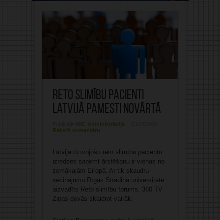
Reto slimību pacienti
Latvijā pamesti novārtā
Publicējis:
MIC Administrācija
03/03/2026
Rakstīt komentāru
Latvijā dzīvojošo reto slimību pacientu
izredzes saņemt ārstēšanu ir vienas no
zemākajām Eiropā. Ar tik skaudru
secinājumu Rīgas Stradiņa universitātē
aizvadīts Reto slimību forums. 360 TV
Ziņas devās skaidrot vairāk.