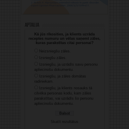
Aptauja
Kā jūs rīkosities, ja klients uzrāda
receptes numuru un vēlas saņemt zāles,
kuras parakstītas citai personai?
Neizsniegšu zāles.
Izsniegšu zāles.
Izsniegšu, ja uzrādīs savu personu
apliecinošu dokumentu.
Izsniegšu, ja zāles domātas
radiniekam.
Izsniegšu, ja klients nosauks tā
cilvēka personas kodu, kam zāles
parakstītas, vai uzrādīs šo personu
apliecinošu dokumentu.
Skatīt rezultātus