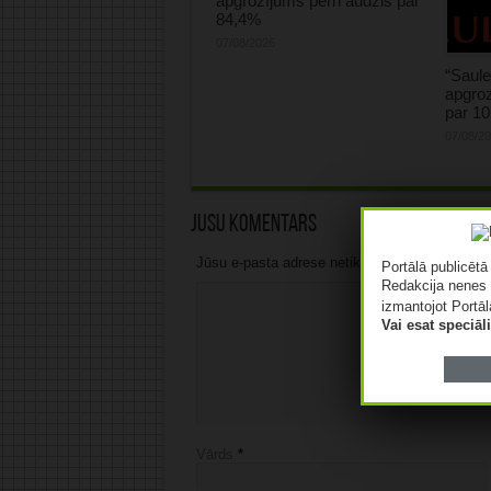
apgrozījums pērn audzis par
84,4%
07/08/2026
“Saule
apgroz
par 1
07/08/2
Jūsu komentārs
Jūsu e-pasta adrese netiks publicēta.Atzīmētie 
Portālā publicēt
Redakcija nenes 
izmantojot Portāl
Vai esat speciā
Vārds
*