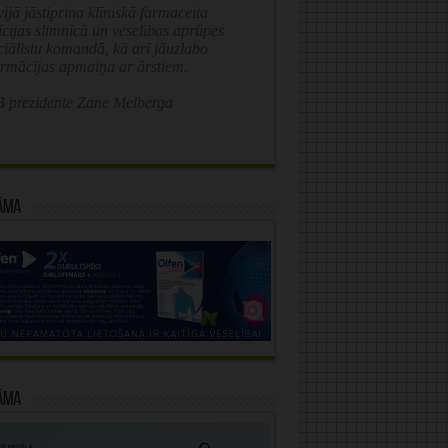
ijā jāstiprina klīniskā farmaceita
īcijas slimnīcā un veselības aprūpes
ciālistu komandā, kā arī jāuzlabo
ormācijas apmaiņa ar ārstiem.
 prezidente Zane Melberga
āma
āma