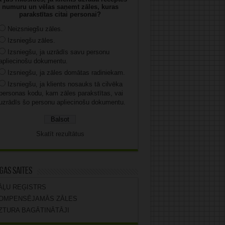
numuru un vēlas saņemt zāles, kuras
parakstītas citai personai?
Neizsniegšu zāles.
Izsniegšu zāles.
Izsniegšu, ja uzrādīs savu personu
apliecinošu dokumentu.
Izsniegšu, ja zāles domātas radiniekam.
Izsniegšu, ja klients nosauks tā cilvēka
personas kodu, kam zāles parakstītas, vai
uzrādīs šo personu apliecinošu dokumentu.
Skatīt rezultātus
gas saites
ĀĻU REĢISTRS
OMPENSĒJAMĀS ZĀLES
ZTURA BAGĀTINĀTĀJI