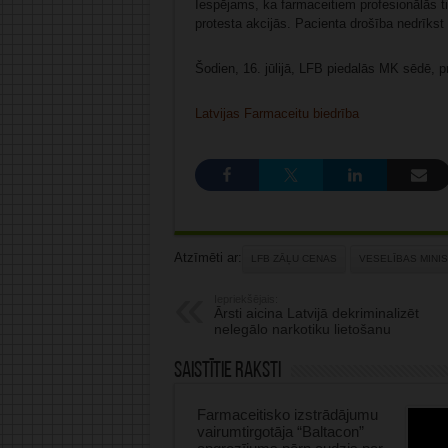
Iespējams, ka farmaceitiem profesionālās tie
protesta akcijās. Pacienta drošība nedrīkst 
Šodien, 16. jūlijā, LFB piedalās MK sēdē, p
Latvijas Farmaceitu biedrība
Atzīmēti ar:
LFB ZĀĻU CENAS
VESELĪBAS MINIS
Iepriekšējais:
Ārsti aicina Latvijā dekriminalizēt
nelegālo narkotiku lietošanu
Saistītie raksti
Farmaceitisko izstrādājumu
vairumtirgotāja “Baltacon”