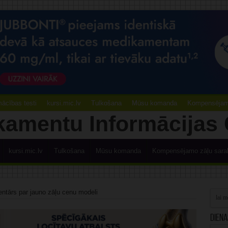
ācības testi
kursi.mic.lv
Tulkošana
Mūsu komanda
Kompensējamo
kursi.mic.lv
Tulkošana
Mūsu komanda
Kompensējamo zāļu sara
entārs par jauno zāļu cenu modeli
Diena