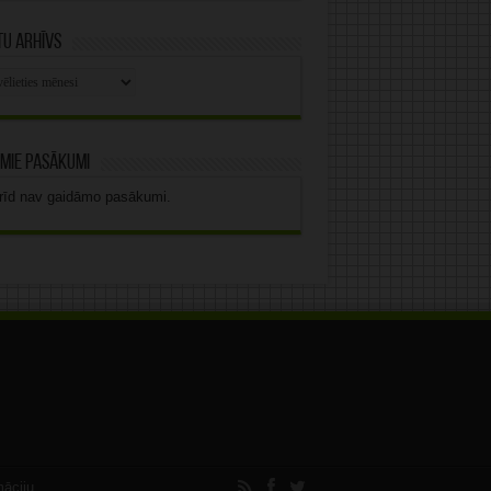
u arhīvs
stu
vs
mie pasākumi
rīd nav gaidāmo pasākumi.
māciju.