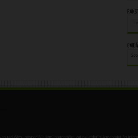
Rakst
Rak
arhī
Gaidā
Šob
s radušies, nespeciālistiem interpretējot vai nelietderīgi izmantojot šo infor