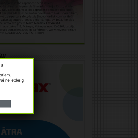
āma
istiem.
vai nelietderīgi