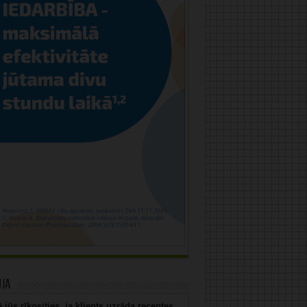
uja
 jūs rīkosities, ja klients uzrāda receptes