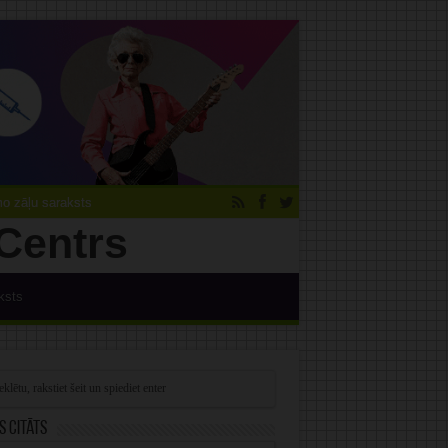
 zāļu saraksts
ksts
s citāts