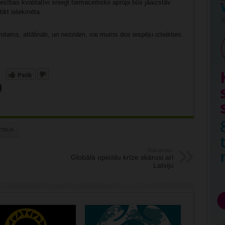
sības kvalitatīvi sniegt farmaceitisko aprūpi būs jāaizstāv
tikt ietekmēta.
rotams, attālināti, un nezinām, vai mums dos iespēju izteikties.
Patīk
TRIJA
Nākamais:
Globālā opioīdu krīze skārusi arī
Latviju