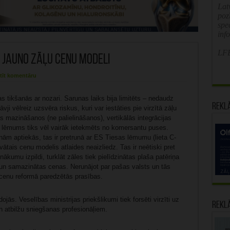
Latv
poz
spe
inf
LFB
r jauno zāļu cenu modeli
tīt komentāru
as tikšanās ar nozari. Sarunas laiks bija limitēts – nedaudz
Rekl
vji vēlreiz uzsvēra riskus, kuri var iestāties pie virzītā zāļu
mazināšanos (ne palielināšanos), vertikālās integrācijas
is lēmums tiks vēl vairāk ietekmēts no komersantu puses.
m aptiekās, tas ir pretrunā ar ES Tiesas lēmumu (lieta C-
tais cenu modelis atlaides neaizliedz. Tas ir neētiski pret
ākumu izpildi, turklāt zāles tiek pielīdzinātas plaša patēriņa
 un samazinātas cenas. Nerunājot par pašas valsts un tās
īt cenu reformā paredzētās prasības.
jās. Veselības ministrijas priekšlikumi tiek forsēti virzīti uz
Rekl
n atbilžu sniegšanas profesionāļiem.