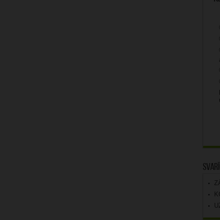
Svarī
Z
K
U