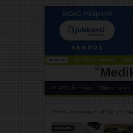
MIC-INFO Likumdošana
Tālākm
08/08/2026
MIC-INFO Likumdošana
Tālākmācības testi
Sākums
»
Jaunākie raksti
»
LFB 16. jūlija kom