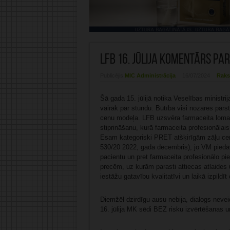
LFB 16. jūlija komentārs pa
Publicējis:
MIC Administrācija
16/07/2024
Raks
Šā gada 15. jūlijā notika Veselības ministrij
vairāk par stundu. Būtībā visi nozares pārstā
cenu modeļa. LFB uzsvēra farmaceita lomas 
stiprināšanu, kurā farmaceita profesionāla
Esam kategoriski PRET atšķirīgām zāļu cenā
530/20 2022, gada decembris), jo VM piedāvā
pacientu un pret farmaceita profesionālo pien
precēm, uz kurām parasti attiecas atlaides
iestāžu gatavību kvalitatīvi un laikā izpild
Diemžēl dzirdīgu ausu nebija, dialogs neveido
16. jūlija MK sēdi BEZ risku izvērtēšanas u