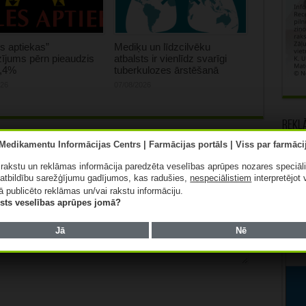
s aptiekas”
Mediķu un līdzcilvēku
ījums pērn pieaudzis
atbalsts ir vienlīdz svarīgi
0,4%
tuberkulozes ārstēšanā
026
07/08/2026
Rekl
lauki ir obligāti
*
ā rakstu un reklāmas informācija paredzēta veselības aprūpes nozares speciāl
atbildību sarežģījumu gadījumos, kas radušies,
nespeciālistiem
interpretējot 
ā publicēto reklāmas un/vai rakstu informāciju.
lists veselības aprūpes jomā?
Jā
Nē