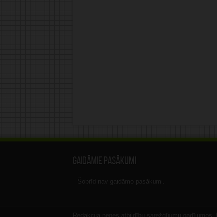
Gaidāmie pasākumi
Šobrīd nav gaidāmo pasākumi.
Redakcija nenes atbildību sarežģījumu gadījumos, ka