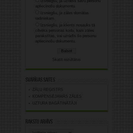
Izsniegšu, ja uzrādīs savu personu
apliecinošu dokumentu.
Izsniegšu, ja zāles domātas
radiniekam.
Izsniegšu, ja klients nosauks tā
cilvēka personas kodu, kam zāles
parakstītas, vai uzrādīs šo personu
apliecinošu dokumentu.
Skatīt rezultātus
Svarīgas saites
ZĀĻU REĢISTRS
KOMPENSĒJAMĀS ZĀLES
UZTURA BAGĀTINĀTĀJI
Rakstu arhīvs
Rakstu