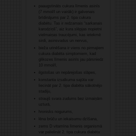
paaugstināts cukura līmenis asinīs
(7 mmol/l un vairāk) ir galvenais
brīdinājums par 2. tipa cukura
diabētu. Tas ir redzamais “sarkanais
karodziņš”, aiz kura slēpjas nopietni
vielmaiņas traucējumi, kas ietekmē
sirdi, asinsvadus un nervus,
bieža urinēšana ir viens no pirmajiem
cukura diabēta simptomiem, kad
glikozes līmenis asinīs jau pārsniedz
10 mmol/l,
ilgstošas un nepārejošas slāpes,
konstanta izsalkuma sajūta var
liecināt par 2. tipa diabēta sākotnējo
stadiju,
straujš svara zudums bez izmaiņām
uzturā,
hronisks nogurums,
lēna brūču un iekaisumu dzīšana,
zems D vitamīna līmenis organismā
var palielināt 2. tipa cukura diabēta