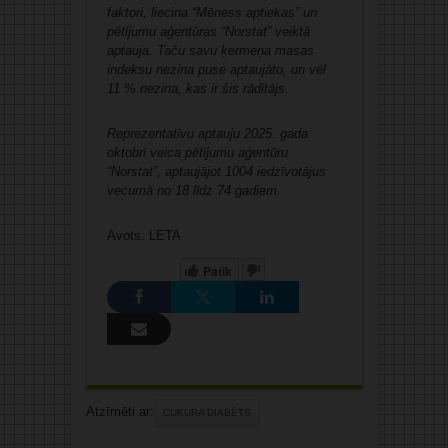
faktori, liecina “Mēness aptiekas” un
pētījumu aģentūras “Norstat” veiktā
aptauja. Taču savu ķermeņa masas
indeksu nezina puse aptaujāto, un vēl
11 % nezina, kas ir šis rādītājs.
Reprezentatīvu aptauju 2025. gada
oktobrī veica pētījumu aģentūru
“Norstat”, aptaujājot 1004 iedzīvotājus
vecumā no 18 līdz 74 gadiem.
Avots: LETA
Patīk
Atzīmēti ar:
CUKURA DIABĒTS