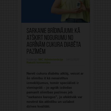
Sarkanie brīdinājumi: kā
atšķirt nogurumu no
agrīnām cukura diabēta
pazīmēm
Publicējis:
MIC Administrācija
14/11/2025
Rakstīt komentāru
Nereti cukura diabētu atklāj, veicot ar
šo slimību it kā nesaistītus
izmeklējumus, tomēr speciālisti ir
vienisprāti – jo agrāk izdodas
pamanīt slimības pazīmes jeb
“sarkanos karogus”, jo efektīvāk var
novērst tās attīstību un uzlabot
dzīves kvalitāti.