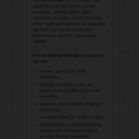
līmenis pārsniedz 10–12 mmol/l, var
parādīties klasiskie cukura diabēta
simptomi – stipras slāpes, bieža
urinēšana, arī naktīs. Tomēr ir svarīgi
zināt, ka arī agrīnā stadijā var parādīties
pazīmes, kas liecina par insulīna
rezistenci vai agrīnu 2. tipa cukura
diabētu.”
Pirmās diabēta brīdinājuma pazīmes
var būt:
ļoti lēns, bet stabils svara
pieaugums,
grūtības samazināt svaru, pat
regulāri ievērojot diētu un fiziskās
aktivitātes,
nogurums vai miegainība neilgi pēc
ēdienreizes,
pastāvīga vēlme pēc kaut kā salda,
aizkaitināmība vai koncentrēšanās
grūtības, kas var būt saistītas ar
glikozes līmeņa svārstībām.