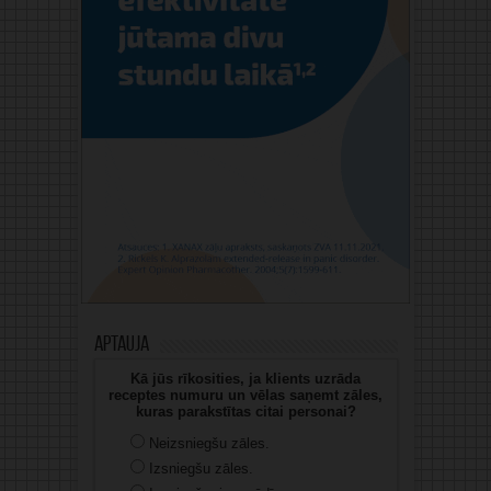
Aptauja
Kā jūs rīkosities, ja klients uzrāda
receptes numuru un vēlas saņemt zāles,
kuras parakstītas citai personai?
Neizsniegšu zāles.
Izsniegšu zāles.