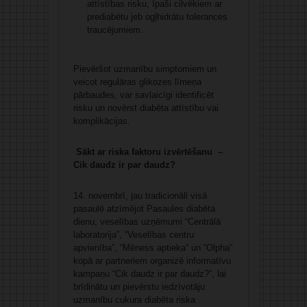
attīstības risku, īpaši cilvēkiem ar
prediabētu jeb ogļhidrātu tolerances
traucējumiem.
Pievēršot uzmanību simptomiem un
veicot regulāras glikozes līmeņa
pārbaudes, var savlaicīgi identificēt
risku un novērst diabēta attīstību vai
komplikācijas.
Sākt ar riska faktoru izvērtēšanu –
Cik daudz ir par daudz?
14. novembrī, jau tradicionāli visā
pasaulē atzīmējot Pasaules diabēta
dienu, veselības uzņēmumi “Centrālā
laboratorija”, “Veselības centru
apvienība”, “Mēness aptieka” un “Olpha”
kopā ar partneriem organizē informatīvu
kampaņu “Cik daudz ir par daudz?”, lai
brīdinātu un pievērstu iedzīvotāju
uzmanību cukura diabēta riska