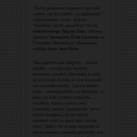
Kādos gadījumos nogurums vai citas
sajūtas var būt signāls, ka jāpārbauda
cukura līmenis asinīs, skaidro
“Veselības centru apvienības” (VCA)
endokrinoloģe Tatjana Zaķe
, “Mēness
aptiekas”
farmaceite Ērika Lārmane
un
“Centrālās laboratorijas” laboratorijas
vadītāja
ārste Jana Osīte
.
“Daļa pacientu par diagnozi – cukura
diabēts – uzzina stipri novēloti,
piemēram, nonākot stacionārā ar sirds
un asinsvadu slimību krīzēm kā insults
vai miokarda infarkts. Cukura diabēts,
īpaši – nediagnosticēts vai neārstēts, ar
laiku var radīt bīstamu kaitējumu
veselībai, tostarp izraisīt nieru
mazspēju, redzes traucējumus, nervu
šķiedru bojājumu, kā arī būtiski
palielināt sirds un asinsvadu slimību
risku. Tādēļ ir ļoti svarīgi neignorēt un
laikus pievērst uzmanību pazīmēm, kas