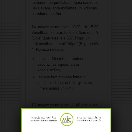
faktoriem un profilaksei, īpaši uzsverot
liekā svara, aptaukošanās un ikdienas
paradumu nozīmi.
14. novembrī no plkst. 12.00 līdz 15.00
Veselības pieturas tirdzniecības centrā
“Dole” (Latgales ielā 357, Rīgā) un
tirdzniecības centrā “Sāga” (Biķeru ielā
4, Ropažu novadā):
Latvijas Medicīnas studentu
asociācijas topošo ārstu
konsultācijas;
Iespēja bez maksas izmērīt
asinsspiedienu, noteikt glikozes
līmeni asinīs un ĶMI.
15. novembrī no plkst. 11.00 līdz plkst.
12.00 Āgenskalna tirgus priekšlaukumā
un no plkst. 12.30 – 13.30 Centrāltirgū
notiks arī Latvijas Diabēta federācijas
izbraukuma mērījumu diena kopā ar