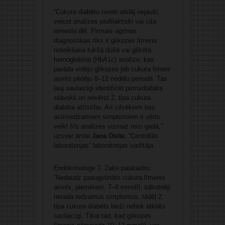
“Cukura diabētu nereti atklāj nejauši,
veicot analīzes profilaktiski vai cita
iemesla dēļ. Pirmais agrīnas
diagnostikas rīks ir glikozes līmeņa
noteikšana tukšā dūšā vai glikētā
hemoglobīna (HbA1c) analīze, kas
parāda vidējo glikozes jeb cukura līmeni
asinīs pēdējo 8–12 nedēļu periodā. Tas
ļauj savlaicīgi identificēt pirmsdiabēta
stāvokli un novērst 2. tipa cukura
diabēta attīstību. Arī cilvēkiem bez
acīmredzamiem simptomiem ir vērts
veikt šīs analīzes vismaz reizi gadā,”
uzsver ārste
Jana Osīte
, “Centrālās
laboratorijas” laboratorijas vadītāja.
Endokrinoloģe T. Zaķe paskaidro:
“Nedaudz paaugstināts cukura līmenis
asinīs, piemēram, 7–8 mmol/l, sākotnēji
nerada redzamus simptomus, tādēļ 2.
tipa cukura diabēts bieži netiek atklāts
savlaicīgi. Tikai tad, kad glikozes