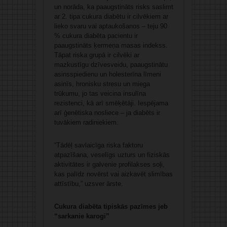
un norāda, ka paaugstināts risks saslimt
ar 2. tipa cukura diabētu ir cilvēkiem ar
lieko svaru vai aptaukošanos – teju 90
% cukura diabēta pacientu ir
paaugstināts ķermeņa masas indekss.
Tāpat riska grupā ir cilvēki ar
mazkustīgu dzīvesveidu, paaugstinātu
asinsspiedienu un holesterīna līmeni
asinīs, hronisku stresu un miega
trūkumu, jo tas veicina insulīna
rezistenci, kā arī smēķētāji. Iespējama
arī ģenētiska nosliece – ja diabēts ir
tuvākiem radiniekiem.
“Tādēļ savlaicīga riska faktoru
atpazīšana, veselīgs uzturs un fiziskās
aktivitātes ir galvenie profilakses soļi,
kas palīdz novērst vai aizkavēt slimības
attīstību,” uzsver ārste.
Cukura diabēta tipiskās pazīmes
jeb
“sarkanie karogi”