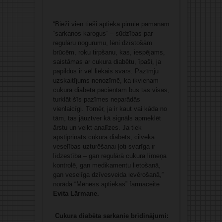
“Bieži vien tieši aptiekā pirmie pamanām
“sarkanos karogus” – sūdzības par
regulāru nogurumu, lēni dzīstošām
brūcēm, roku tirpšanu, kas, iespējams,
saistāmas ar cukura diabētu, īpaši, ja
papildus ir vēl liekais svars. Pazīmju
uzskaitījums nenozīmē, ka ikvienam
cukura diabēta pacientam būs tās visas,
turklāt šīs pazīmes neparādās
vienlaicīgi. Tomēr, ja ir kaut vai kāda no
tām, tas jāuztver kā signāls apmeklēt
ārstu un veikt analīzes. Ja tiek
apstiprināts cukura diabēts, cilvēka
veselības uzturēšanai ļoti svarīga ir
līdzestība – gan regulārā cukura līmeņa
kontrolē, gan medikamentu lietošanā,
gan veselīga dzīvesveida ievērošanā,”
norāda “Mēness aptiekas” farmaceite
Evita Lārmane.
Cukura diabēta sarkanie brīdinājumi: