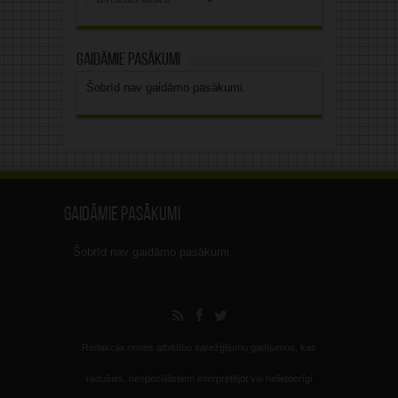
arhīvs
Gaidāmie pasākumi
Šobrīd nav gaidāmo pasākumi.
Gaidāmie pasākumi
Šobrīd nav gaidāmo pasākumi.
Redakcija nenes atbildību sarežģījumu gadījumos, kas
radušies, nespeciālistiem interpretējot vai nelietderīgi