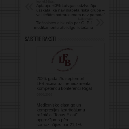
Iepriekšējais:
Aptauja: 60% Latvijas iedzīvotāju
uzskata, ka nav diabēta riska grupā –
vai tiešām satraukumam nav pamata?
Nākamais:
Tiešsaistes diskusija par GLP-1
medikamentu atbildīgu lietošanu
Saistītie raksti
2026. gada 25. septembrī
LFB aicina uz menedžmenta
kompetenču konferenci Rīgā!
06/08/2026
Medicīnisko elastīgo un
kompresijas izstrādājumu
ražotāja “Tonus Elast”
apgrozījums pērn
samazinājies par 21,1%