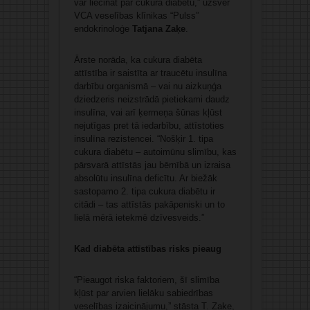
var liecināt par cukura diabētu,” uzsver
VCA veselības klīnikas “Pulss”
endokrinoloģe
Tatjana Zaķe
.
Ārste norāda, ka cukura diabēta
attīstība ir saistīta ar traucētu insulīna
darbību organismā – vai nu aizkuņģa
dziedzeris neizstrādā pietiekami daudz
insulīna, vai arī ķermeņa šūnas kļūst
nejutīgas pret tā iedarbību, attīstoties
insulīna rezistencei. “Nošķir 1. tipa
cukura diabētu – autoimūnu slimību, kas
pārsvarā attīstās jau bērnībā un izraisa
absolūtu insulīna deficītu. Ar biežāk
sastopamo 2. tipa cukura diabētu ir
citādi – tas attīstās pakāpeniski un to
lielā mērā ietekmē dzīvesveids.”
Kad diabēta attīstības risks pieaug
“Pieaugot riska faktoriem, šī slimība
kļūst par arvien lielāku sabiedrības
veselības izaicinājumu,” stāsta T. Zaķe,