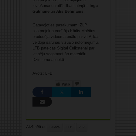
ieviešanai un attīstībai Latvijā –
Inga
Gūtmane
un
Atis Behmanis
.
Gatavojoties pasākumam, ZLP
pilotprojekta vadītājs Kārlis Mačāns
producēja videomateriālu par ZLP, kas
veidoja sarunas vizuālo noformējumu.
LFB pateicas Sigitai Čulkstenai par
iespēju sagatavot šo materiālu
Dzirciema aptiekā.
Avots: LFB
Patīk
Atzīmēti ar:
LAMPA
LFB
ZLP