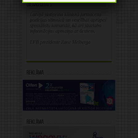
Dienas citāts
Latvijā jāstiprina klīniskā farmaceita
pozīcijas slimnīcā un veselības aprūpes
speciālistu komandā, kā arī jāuzlabo
informācijas apmaiņa ar ārstiem.
LFB prezidente Zane Melberga
Reklāma
Reklāma