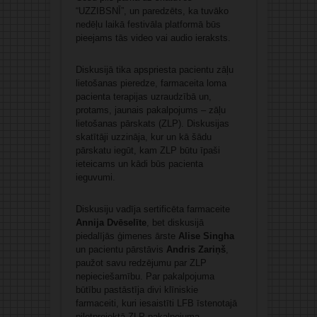
“UZZIBSNĪ”, un paredzēts, ka tuvāko
nedēļu laikā festivāla platformā būs
pieejams tās video vai audio ieraksts.
Diskusijā tika apspriesta pacientu zāļu
lietošanas pieredze, farmaceita loma
pacienta terapijas uzraudzībā un,
protams, jaunais pakalpojums – zāļu
lietošanas pārskats (ZLP). Diskusijas
skatītāji uzzināja, kur un kā šādu
pārskatu iegūt, kam ZLP būtu īpaši
ieteicams un kādi būs pacienta
ieguvumi.
Diskusiju vadīja sertificēta farmaceite
Annija Dvēselīte
, bet diskusijā
piedalījās ģimenes ārste
Alise Singha
un pacientu pārstāvis
Andris Zariņš
,
paužot savu redzējumu par ZLP
nepieciešamību. Par pakalpojuma
būtību pastāstīja divi klīniskie
farmaceiti, kuri iesaistīti LFB īstenotajā
pilotprojektā ZLP pakalpojuma