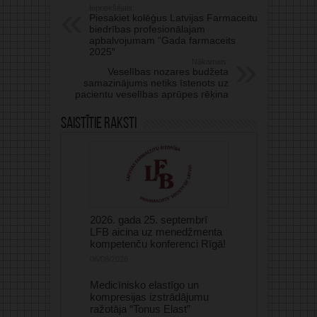
Iepriekšējais:
Piesakiet kolēģus Latvijas Farmaceitu
biedrības profesionālajam
apbalvojumam “Gada farmaceits
2025″
Nākamais:
Veselības nozares budžeta
samazinājums netiks īstenots uz
pacientu veselības aprūpes rēķina
Saistītie raksti
2026. gada 25. septembrī
LFB aicina uz menedžmenta
kompetenču konferenci Rīgā!
06/08/2026
Medicīnisko elastīgo un
kompresijas izstrādājumu
ražotāja “Tonus Elast”