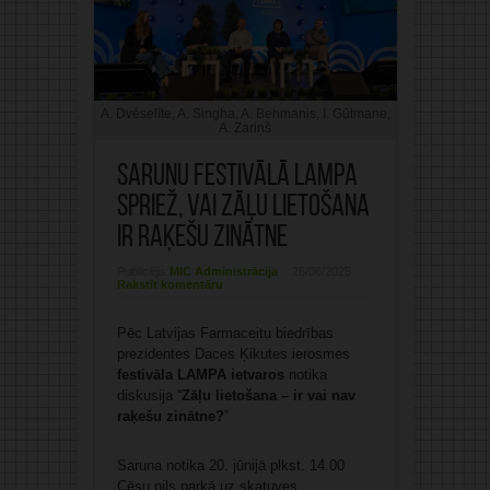
A. Dvēselīte, A. Singha, A. Behmanis, I. Gūtmane,
A. Zariņš
Sarunu festivālā LAMPA
spriež, vai zāļu lietošana
ir raķešu zinātne
Publicējis:
MIC Administrācija
26/06/2025
Rakstīt komentāru
Pēc Latvijas Farmaceitu biedrības
prezidentes Daces Ķikutes ierosmes
festivāla LAMPA ietvaros
notika
diskusija “
Zāļu lietošana – ir vai nav
raķešu zinātne?
”
Saruna notika 20. jūnijā plkst. 14.00
Cēsu pils parkā uz skatuves