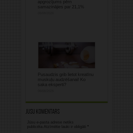
apgrozījums pērn
samazinājies par 21,1%
06/08/2026
Pusaudzis grib lietot kreatīnu
muskuļu audzēšanai! Ko
saka eksperti?
06/08/2026
Jūsu komentārs
Jūsu e-pasta adrese netiks
publicēta.Atzīmētie lauki ir obligāti
*