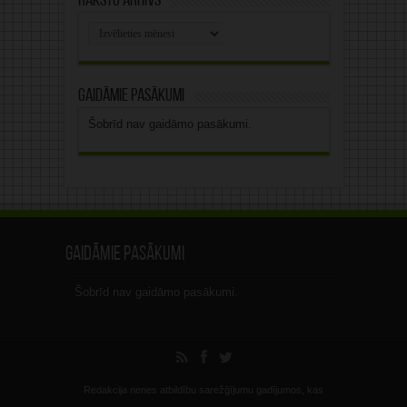
Rakstu arhīvs
Rakstu
arhīvs
Gaidāmie pasākumi
Šobrīd nav gaidāmo pasākumi.
Gaidāmie pasākumi
Šobrīd nav gaidāmo pasākumi.
Redakcija nenes atbildību sarežģījumu gadījumos, kas