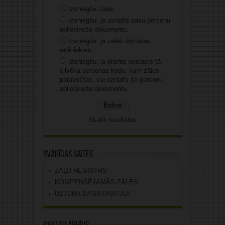
Izsniegšu zāles.
Izsniegšu, ja uzrādīs savu personu
apliecinošu dokumentu.
Izsniegšu, ja zāles domātas
radiniekam.
Izsniegšu, ja klients nosauks tā
cilvēka personas kodu, kam zāles
parakstītas, vai uzrādīs šo personu
apliecinošu dokumentu.
Skatīt rezultātus
Svarīgas saites
ZĀĻU REĢISTRS
KOMPENSĒJAMĀS ZĀLES
UZTURA BAGĀTINĀTĀJI