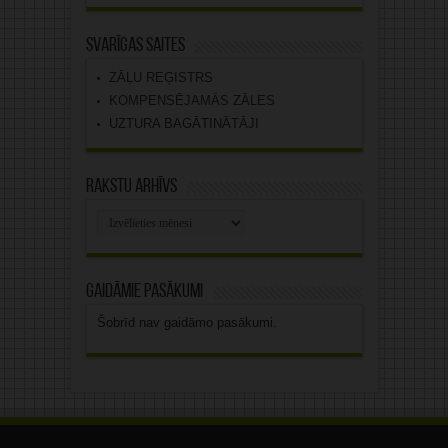
Svarīgas saites
ZĀĻU REĢISTRS
KOMPENSĒJAMĀS ZĀLES
UZTURA BAGĀTINĀTĀJI
Rakstu arhīvs
Rakstu
arhīvs
Gaidāmie pasākumi
Šobrīd nav gaidāmo pasākumi.