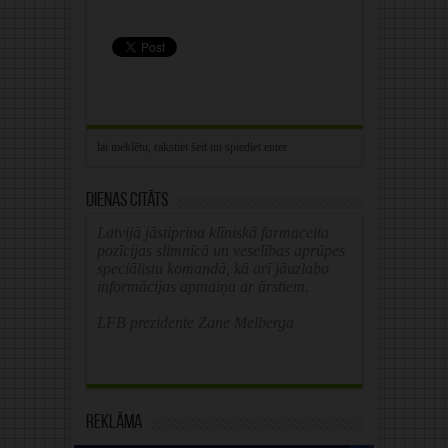
Dienas citāts
Latvijā jāstiprina klīniskā farmaceita
pozīcijas slimnīcā un veselības aprūpes
speciālistu komandā, kā arī jāuzlabo
informācijas apmaiņa ar ārstiem.
LFB prezidente Zane Melberga
Reklāma