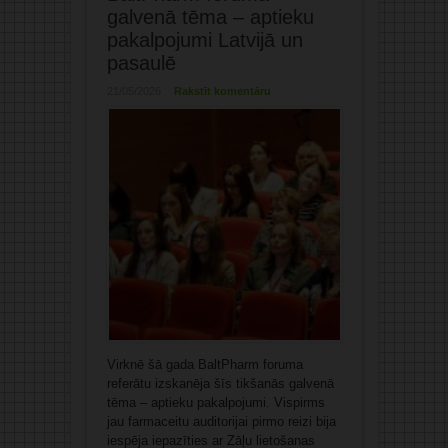
galvenā tēma – aptieku
pakalpojumi Latvijā un
pasaulē
21/05/2026
Rakstīt komentāru
Virknē šā gada BaltPharm foruma
referātu izskanēja šīs tikšanās galvenā
tēma – aptieku pakalpojumi. Vispirms
jau farmaceitu auditorijai pirmo reizi bija
iespēja iepazīties ar Zāļu lietošanas