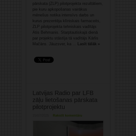
pārskata (ZLP) pilotprojekta rezultātiem,
pie kuru apkopošanas vairākus
mēnešus notika intensīvs darbs un
kurus prezentēja klīniskais farmaceits,
ZLP pilotprojekta tehniskais vadītājs
Atis Behmanis. Starptautiskajā dienā
par projektu stāstīja tā vadītājs Kārlis
Mačāns. Jāuzsver, ka ...
Lasīt tālāk »
Latvijas Radio par LFB
zāļu lietošanas pārskata
pilotprojektu
15/07/2025
Rakstīt komentāru