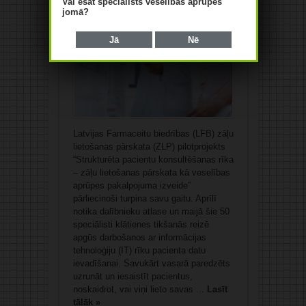
Vai esat speciālists veselības aprūpes
jomā?
Jā
Nē
Latvijas Farmaceitu biedrības (LFB) zāļu
lietošanas pārskata (ZLP) pilotprojekts
“Strukturēta pacientu konsultēšanas rīka
– zāļu lietošanas pārskata kā veselības
aprūpes pakalpojuma izveide”
pārliecinoši turpina savu gaitu. Aprīlī
notika dalībnieku atlase un maijā šie 50
speciālisti klātienes tikšanās reizē
apgūs darbošanos ar informācijas
tehnoloģiju (IT) rīku pacienta datu
ievadīšanai. Savukārt vasarā paredzēts
uzrunāt un iesaistīt pacientus,
noskaidrot, vai viņi lieto savas ...
Lasīt
tālāk »