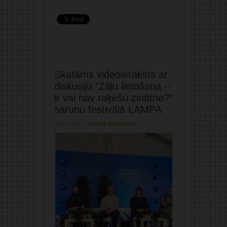
Skatāms videoieraksts ar
diskusiju “Zāļu lietošana –
ir vai nav raķešu zinātne?”
sarunu festivālā LAMPA
02/07/2025
Rakstīt komentāru