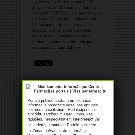
raķešu zinātne?” Saruna notika 20.
jūnijā plkst. 14.00 Cēsu pils parkā uz
skatuves “UZZIBSNĪ”, un paredzēts, ka
tuvāko nedēļu laikā festivāla platformā
būs pieejams tās video vai audio
ieraksts. Diskusijā tika apspriesta
pacientu zāļu lietošanas pieredze,
farmaceita loma pacienta terapijas
uzraudzībā ...
Lasīt tālāk »
Ar ZLP pret neracionālu
Portālā publicētā rakstu un reklāmas
polifarmāciju
informācija paredzēta veselības aprūpes
nozares speciālistiem. Redakcija nenes
26/05/2025
Rakstīt komentāru
atbildību sarežģījumu gadījumos, kas
radušies,
nespeciālistiem
interpretējot vai
nelietderīgi izmantojot Portālā publicēto
reklāmas un/vai rakstu informāciju.