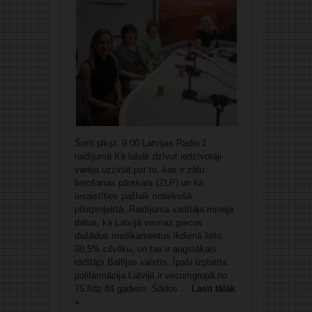
Šorīt plkst. 9.00 Latvijas Radio 1
raidījumā Kā labāk dzīvot iedzīvotāji
varēja uzzināt par to, kas ir zāļu
lietošanas pārskats (ZLP) un kā
iesaistīties pašlaik notiekošā
pilotprojektā. Raidījuma vadītāja minēja
datus, ka Latvijā vismaz piecus
dažādus medikamentus ikdienā lieto
38,5% cilvēku, un tas ir augstākais
rādītājs Baltijas valstīs. Īpaši izplatīta
polifarmācija Latvijā ir vecumgrupā no
75 līdz 84 gadiem. Šādos ...
Lasīt tālāk
»