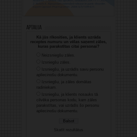
Aptauja
Kā jūs rīkosities, ja klients uzrāda
receptes numuru un vēlas saņemt zāles,
kuras parakstītas citai personai?
Neizsniegšu zāles.
Izsniegšu zāles.
Izsniegšu, ja uzrādīs savu personu
apliecinošu dokumentu.
Izsniegšu, ja zāles domātas
radiniekam.
Izsniegšu, ja klients nosauks tā
cilvēka personas kodu, kam zāles
parakstītas, vai uzrādīs šo personu
apliecinošu dokumentu.
Skatīt rezultātus