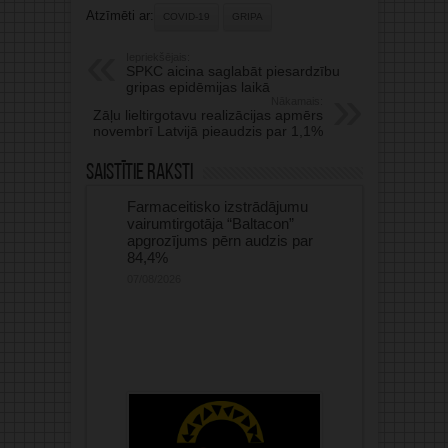
Atzīmēti ar:
COVID-19
GRIPA
Iepriekšējais:
SPKC aicina saglabāt piesardzību
gripas epidēmijas laikā
Nākamais:
Zāļu lieltirgotavu realizācijas apmērs
novembrī Latvijā pieaudzis par 1,1%
Saistītie raksti
Farmaceitisko izstrādājumu
vairumtirgotāja “Baltacon”
apgrozījums pērn audzis par
84,4%
07/08/2026