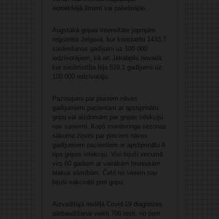
iepriekšējā līmenī vai palielinājās.
Augstākā gripas intensitāte joprojām
reģistrēta Jelgavā, kur konstatēti 1433,7
saslimšanas gadījumi uz 100 000
iedzīvotājiem, kā arī Jēkabpils novadā,
kur saslimstība bija 519,1 gadījums uz
100 000 iedzīvotāju.
Paziņojumi par jauniem nāves
gadījumiem pacientam ar apstiprinātu
gripu vai aizdomām par gripas infekciju
nav saņemti. Kopš monitoringa sezonas
sākuma ziņots par pieciem nāves
gadījumiem pacientiem ar apstiprinātu A
tipa gripas infekciju. Visi bijuši vecumā
virs 60 gadiem ar vairākām hroniskām
blakus slimībām. Četri no viņiem nav
bijuši vakcinēti pret gripu.
Aizvadītajā nedēļā Covid-19 diagnozes
pārbaudīšanai veikti 706 testi, no tiem