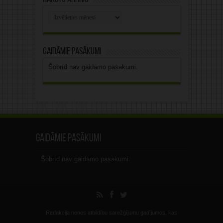
Rakstu
arhīvs
Gaidāmie pasākumi
Šobrīd nav gaidāmo pasākumi.
Gaidāmie pasākumi
Šobrīd nav gaidāmo pasākumi.
Redakcija nenes atbildību sarežģījumu gadījumos, kas