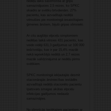
nedēļu laikā saslimstība ar gripu
samazinājusies 2,5 reizes, ko SPKC
skaidro ar svētku brīvdienām. 27%
pacientu, kas aizvadītajā nedēļā
vērsušies pie monitoringā iesaistītajiem
ģimenes ārstiem, bijuši gripas slimnieki.
Ar citu augšējo elpceļu simptomiem
nedēļas laikā vērsies 431 pacients, kas
veido vidēji 631,3 gadījumus uz 100 000
iedzīvotāju, kas ir par 15,4% mazāk
nekā iepriekšējā nedēļā un 2,7 reizes
mazāk salīdzinājumā ar nedēļu pirms
svētkiem.
SPKC monitoringā iekļautajās desmit
stacionārajās ārstniecības iestādēs
aizvadītajā nedēļā stacionēto pacientu
īpatsvars smagas akūtas elpceļu
infekcijas gadījumos nedaudz
samazinājies.
No slimnīcās testētajiem pacientiem ar