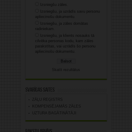
Izsniegšu zāles.
Izsniegšu, ja uzrādīs savu personu
apliecinošu dokumentu.
Izsniegšu, ja zāles domātas
radiniekam.
Izsniegšu, ja klients nosauks tā
cilvēka personas kodu, kam zāles
parakstītas, vai uzrādīs šo personu
apliecinošu dokumentu.
Skatīt rezultātus
Svarīgas saites
ZĀĻU REĢISTRS
KOMPENSĒJAMĀS ZĀLES
UZTURA BAGĀTINĀTĀJI
Rakstu arhīvs