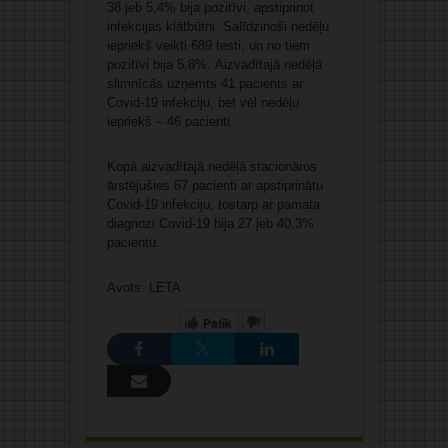
38 jeb 5,4% bija pozitīvi, apstiprinot
infekcijas klātbūtni. Salīdzinoši nedēļu
iepriekš veikti 689 testi, un no tiem
pozitīvi bija 5,8%. Aizvadītajā nedēļā
slimnīcās uzņemts 41 pacients ar
Covid-19 infekciju, bet vēl nedēļu
iepriekš – 46 pacienti.
Kopā aizvadītajā nedēļā stacionāros
ārstējušies 67 pacienti ar apstiprinātu
Covid-19 infekciju, tostarp ar pamata
diagnozi Covid-19 bija 27 jeb 40,3%
pacientu.
Avots: LETA
Patīk