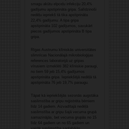
smagu akūtu elpceļu infekciju 20,4%
gadījumu apstiprināta gripa. Salīdzinoši
nedēļu iepriekš tā tika apstiprināta
22,4% gadījumu. A tipa gripa
apstiprināta 102 gadījumos, savukārt
piecos gadījumos apstiprināta B tipa
gripa.
Rīgas Austrumu klīniskās universitātes
slimnīcas Nacionālajā mikrobioloģijas
references laboratorijā uz gripas
vīrusiem izmeklēti 382 klīniskie paraugi,
no tiem 59 jeb 15,4% gadījumos
apstiprināta gripa. Iepriekšējā nedēļā tā
apstiprināta 76 jeb 19,7% paraugu.
Tāpat kā iepriekšējās sezonās augstāka
saslimstība ar gripu reģistrēta bērniem
līdz 14 gadiem. Aizvadītajā nedēļā
saslimstība ar gripu šajā vecuma grupā
samazinājās, bet vecuma grupās no 15
līdz 64 gadiem un no 65 gadiem un
vairāk saslimstība saglabājās