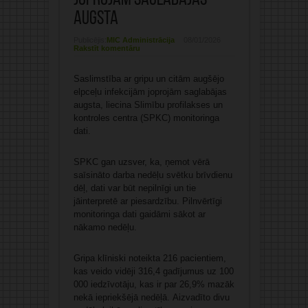
joprojām saglabājas
augsta
Publicējis:
MIC Administrācija
08/01/2026
Rakstīt komentāru
Saslimstība ar gripu un citām augšējo
elpceļu infekcijām joprojām saglabājas
augsta, liecina Slimību profilakses un
kontroles centra (SPKC) monitoringa
dati.
SPKC gan uzsver, ka, ņemot vērā
saīsināto darba nedēļu svētku brīvdienu
dēļ, dati var būt nepilnīgi un tie
jāinterpretē ar piesardzību. Pilnvērtīgi
monitoringa dati gaidāmi sākot ar
nākamo nedēļu.
Gripa klīniski noteikta 216 pacientiem,
kas veido vidēji 316,4 gadījumus uz 100
000 iedzīvotāju, kas ir par 26,9% mazāk
nekā iepriekšējā nedēļā. Aizvadīto divu