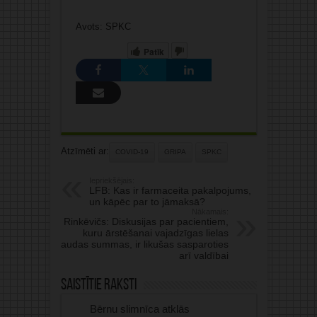
Avots: SPKC
Patīk
Atzīmēti ar:
COVID-19
GRIPA
SPKC
Iepriekšējais:
LFB: Kas ir farmaceita pakalpojums,
un kāpēc par to jāmaksā?
Nākamais:
Rinkēvičs: Diskusijas par pacientiem,
kuru ārstēšanai vajadzīgas lielas
naudas summas, ir likušas sasparoties
arī valdībai
Saistītie raksti
Bērnu slimnīca atklās