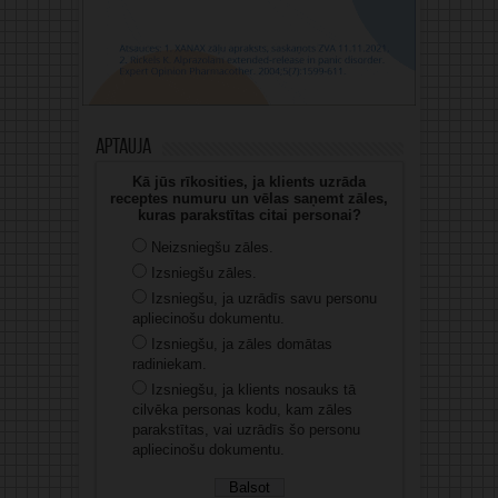
Aptauja
Kā jūs rīkosities, ja klients uzrāda
receptes numuru un vēlas saņemt zāles,
kuras parakstītas citai personai?
Neizsniegšu zāles.
Izsniegšu zāles.
Izsniegšu, ja uzrādīs savu personu
apliecinošu dokumentu.
Izsniegšu, ja zāles domātas
radiniekam.
Izsniegšu, ja klients nosauks tā
cilvēka personas kodu, kam zāles
parakstītas, vai uzrādīs šo personu
apliecinošu dokumentu.