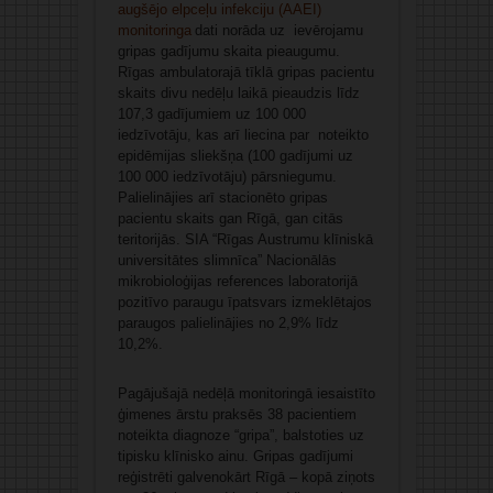
augšējo elpceļu infekciju (AAEI)
monitoringa
dati norāda uz ievērojamu
gripas gadījumu skaita pieaugumu.
Rīgas ambulatorajā tīklā gripas pacientu
skaits divu nedēļu laikā pieaudzis līdz
107,3 gadījumiem uz 100 000
iedzīvotāju, kas arī liecina par noteikto
epidēmijas sliekšņa (100 gadījumi uz
100 000 iedzīvotāju) pārsniegumu.
Palielinājies arī stacionēto gripas
pacientu skaits gan Rīgā, gan citās
teritorijās. SIA “Rīgas Austrumu klīniskā
universitātes slimnīca” Nacionālās
mikrobioloģijas references laboratorijā
pozitīvo paraugu īpatsvars izmeklētajos
paraugos palielinājies no 2,9% līdz
10,2%.
Pagājušajā nedēļā monitoringā iesaistīto
ģimenes ārstu praksēs 38 pacientiem
noteikta diagnoze “gripa”, balstoties uz
tipisku klīnisko ainu. Gripas gadījumi
reģistrēti galvenokārt Rīgā – kopā ziņots