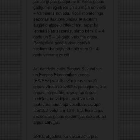
par 36 gripas gadījumiem. Viens gripas
gadījums reģistrēts arī Jūrmalā un viens
– Valmieras novadā. Kopš monitoringa
sezonas sākuma biežāk ar akūtām
augšējo elpceļu infekcijām, tāpat kā
iepriekšējās sezonās, slimo bērni 0 – 4
gadu un 5 – 14 gadu vecuma grupā.
Pagājušajā nedēļā visaugstākā
saslimstība reģistrēta bērniem 0 – 4
gadu vecuma grupā.
Arī daudzās citās Eiropas Savienības
un Eiropas Ekonomikas zonas
(ES/EEZ) valstīs vērojams straujš
gripas vīrusa aktivitātes pieaugums, kur
gripas intensitāte pieaug jau četras
nedēļas, un vidējais pozitīvo testu
īpatsvars primārajā veselības aprūpē
ES/EEZ valstīs ir 10%, kas liecina par
sezonālās gripas epidēmijas sākumu arī
ārpus Latvijas.
SPKC atgādina, ka vakcinācija pret