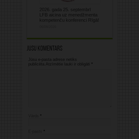
2026. gada 25. septembrī
LFB aicina uz menedžmenta
kompetenču konferenci Rīgā!
06/08/2026
Jūsu komentārs
Jūsu e-pasta adrese netiks
publicēta.Atzīmētie lauki ir obligāti
*
Vārds
*
E-pasts
*