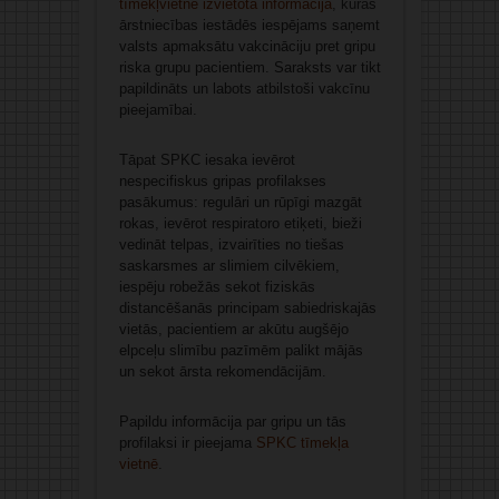
tīmekļvietnē izvietota informācija
, kurā
s
ārstniecības iestādēs iespējams saņemt
valsts apmaksātu vakcināciju pret gripu
riska grupu pacientiem. Saraksts var tikt
papildināts un labots atbilstoši vakcīnu
pieejamībai.
Tāpat SPKC iesaka ievērot
nespecifiskus gripas profilakses
pasākumus: regulāri un rūpīgi mazgāt
rokas, ievērot respiratoro etiķeti, bieži
vedināt telpas, izvairīties no tiešas
saskarsmes ar slimiem cilvēkiem,
iespēju robežās sekot fiziskās
distancēšanās principam sabiedriskajās
vietās, pacientiem ar akūtu augšējo
elpceļu slimību pazīmēm palikt mājās
un sekot ārsta rekomendācijām.
Papildu informācija par gripu un tās
profilaksi ir pieejama
SPKC tīmekļa
vietnē
.