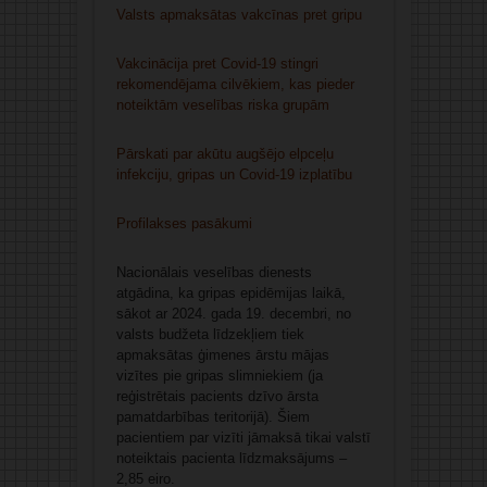
Valsts apmaksātas vakcīnas pret gripu
Vakcinācija pret Covid-19 stingri
rekomendējama cilvēkiem, kas pieder
noteiktām veselības riska grupām
Pārskati par akūtu augšējo elpceļu
infekciju, gripas un Covid-19 izplatību
Profilakses pasākumi
Nacionālais veselības dienests
atgādina, ka gripas epidēmijas laikā,
sākot ar 2024. gada 19. decembri, no
valsts budžeta līdzekļiem tiek
apmaksātas ģimenes ārstu mājas
vizītes pie gripas slimniekiem (ja
reģistrētais pacients dzīvo ārsta
pamatdarbības teritorijā). Šiem
pacientiem par vizīti jāmaksā tikai valstī
noteiktais pacienta līdzmaksājums –
2,85 eiro.