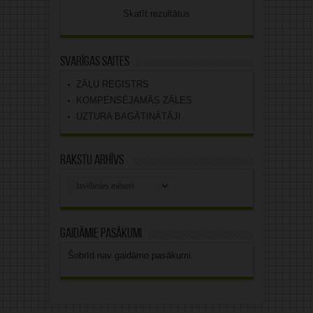
Skatīt rezultātus
Svarīgas saites
ZĀĻU REĢISTRS
KOMPENSĒJAMĀS ZĀLES
UZTURA BAGĀTINĀTĀJI
Rakstu arhīvs
Rakstu
arhīvs
Gaidāmie pasākumi
Šobrīd nav gaidāmo pasākumi.