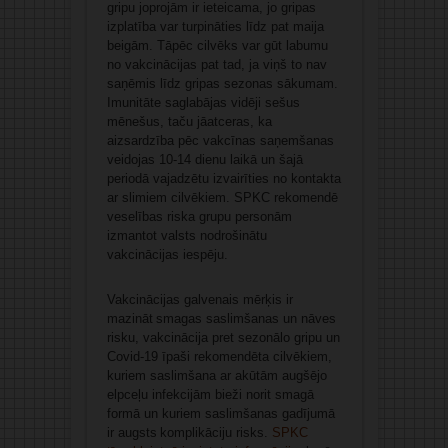
gripu joprojām ir ieteicama, jo gripas
izplatība var turpināties līdz pat maija
beigām. Tāpēc cilvēks var gūt labumu
no vakcinācijas pat tad, ja viņš to nav
saņēmis līdz gripas sezonas sākumam.
Imunitāte saglabājas vidēji sešus
mēnešus, taču jāatceras, ka
aizsardzība pēc vakcīnas saņemšanas
veidojas 10-14 dienu laikā un šajā
periodā vajadzētu izvairīties no kontakta
ar slimiem cilvēkiem. SPKC rekomendē
veselības riska grupu personām
izmantot valsts nodrošinātu
vakcinācijas iespēju.
Vakcinācijas galvenais mērķis ir
mazināt smagas saslimšanas un nāves
risku, vakcinācija pret sezonālo gripu un
Covid-19 īpaši rekomendēta cilvēkiem,
kuriem saslimšana ar akūtām augšējo
elpceļu infekcijām bieži norit smagā
formā un kuriem saslimšanas gadījumā
ir augsts komplikāciju risks.
SPKC