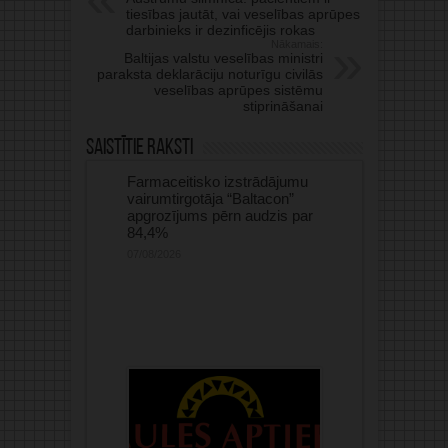
tiesības jautāt, vai veselības aprūpes
darbinieks ir dezinficējis rokas
Nākamais:
Baltijas valstu veselības ministri
paraksta deklarāciju noturīgu civilās
veselības aprūpes sistēmu
stiprināšanai
Saistītie raksti
Farmaceitisko izstrādājumu
vairumtirgotāja “Baltacon”
apgrozījums pērn audzis par
84,4%
07/08/2026