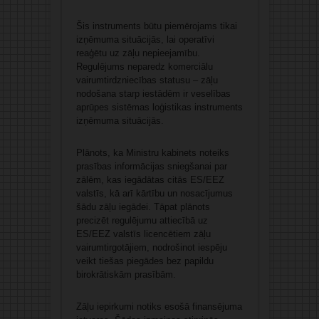
Šis instruments būtu piemērojams tikai
izņēmuma situācijās, lai operatīvi
reaģētu uz zāļu nepieejamību.
Regulējums neparedz komerciālu
vairumtirdzniecības statusu – zāļu
nodošana starp iestādēm ir veselības
aprūpes sistēmas loģistikas instruments
izņēmuma situācijās.
Plānots, ka Ministru kabinets noteiks
prasības informācijas sniegšanai par
zālēm, kas iegādātas citās ES/EEZ
valstīs, kā arī kārtību un nosacījumus
šādu zāļu iegādei. Tāpat plānots
precizēt regulējumu attiecībā uz
ES/EEZ valstīs licencētiem zāļu
vairumtirgotājiem, nodrošinot iespēju
veikt tiešas piegādes bez papildu
birokrātiskām prasībām.
Zāļu iepirkumi notiks esošā finansējuma