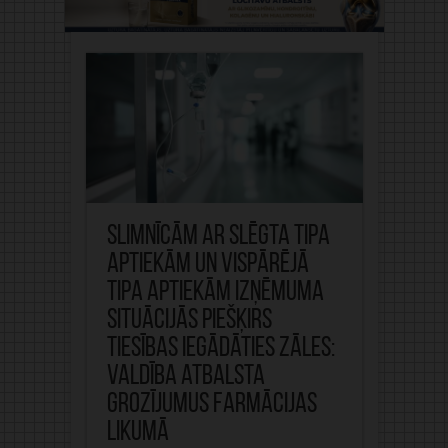
Slimnīcām ar slēgta tipa
aptiekām un vispārējā
tipa aptiekām izņēmuma
situācijās piešķirs
tiesības iegādāties zāles:
valdība atbalsta
grozījumus Farmācijas
likumā