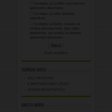
Izsniegšu, ja uzrādīs savu personu
apliecinošu dokumentu.
Izsniegšu, ja zāles domātas
radiniekam.
Izsniegšu, ja klients nosauks tā
cilvēka personas kodu, kam zāles
parakstītas, vai uzrādīs šo personu
apliecinošu dokumentu.
Skatīt rezultātus
Svarīgas saites
ZĀĻU REĢISTRS
KOMPENSĒJAMĀS ZĀLES
UZTURA BAGĀTINĀTĀJI
Rakstu arhīvs