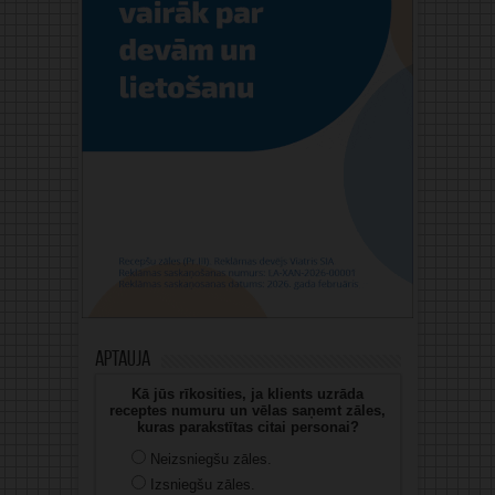
Aptauja
Kā jūs rīkosities, ja klients uzrāda
receptes numuru un vēlas saņemt zāles,
kuras parakstītas citai personai?
Neizsniegšu zāles.
Izsniegšu zāles.