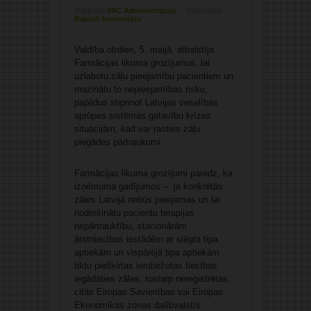
Publicējis:
MIC Administrācija
05/05/2026
Rakstīt komentāru
Valdība otrdien, 5. maijā, atbalstīja
Farmācijas likuma grozījumus, lai
uzlabotu zāļu pieejamību pacientiem un
mazinātu to nepieejamības risku,
papildus stiprinot Latvijas veselības
aprūpes sistēmas gatavību krīzes
situācijām, kad var rasties zāļu
piegādes pārtraukumi.
Farmācijas likuma grozījumi paredz, ka
izņēmuma gadījumos – ja konkrētās
zāles Latvijā nebūs pieejamas un lai
nodrošinātu pacientu terapijas
nepārtrauktību, stacionārām
ārstniecības iestādēm ar slēgta tipa
aptiekām un vispārējā tipa aptiekām
tiktu piešķirtas ierobežotas tiesības
iegādāties zāles, tostarp nereģistrētas,
citās Eiropas Savienības vai Eiropas
Ekonomikas zonas dalībvalstīs.