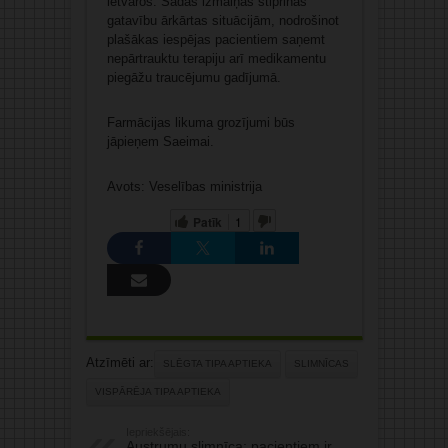
ietvaros. Šādas izmaiņas stiprinās
gatavību ārkārtas situācijām, nodrošinot
plašākas iespējas pacientiem saņemt
nepārtrauktu terapiju arī medikamentu
piegāžu traucējumu gadījumā.
Farmācijas likuma grozījumi būs
jāpieņem Saeimai.
Avots: Veselības ministrija
Patīk
1
Atzīmēti ar:
SLĒGTA TIPA APTIEKA
SLIMNĪCAS
VISPĀRĒJA TIPA APTIEKA
Iepriekšējais:
Austrumu slimnīca: pacientiem ir