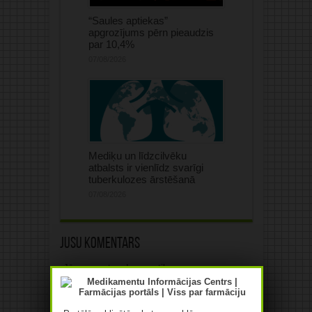
“Saules aptiekas”
apgrozījums pērn pieaudzis
par 10,4%
07/08/2026
Mediķu un līdzcilvēku
atbalsts ir vienlīdz svarīgi
tuberkulozes ārstēšanā
07/08/2026
Jūsu komentārs
Jūsu e-pasta adrese netiks
publicēta.Atzīmētie lauki ir obligāti
*