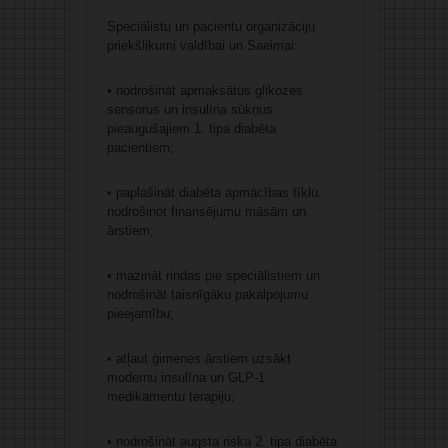
Speciālistu un pacientu organizāciju
priekšlikumi valdībai un Saeimai:
• nodrošināt apmaksātus glikozes
sensorus un insulīna sūkņus
pieaugušajiem 1. tipa diabēta
pacientiem;
• paplašināt diabēta apmācības tīklu,
nodrošinot finansējumu māsām un
ārstiem;
• mazināt rindas pie speciālistiem un
nodrošināt taisnīgāku pakalpojumu
pieejamību;
• atļaut ģimenes ārstiem uzsākt
modernu insulīna un GLP-1
medikamentu terapiju;
• nodrošināt augsta riska 2. tipa diabēta