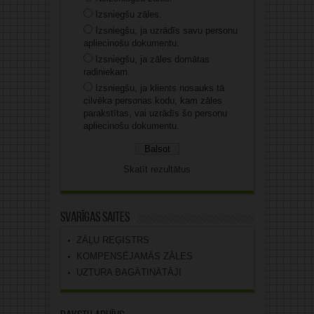
Izsniegšu zāles.
Izsniegšu, ja uzrādīs savu personu
apliecinošu dokumentu.
Izsniegšu, ja zāles domātas
radiniekam.
Izsniegšu, ja klients nosauks tā
cilvēka personas kodu, kam zāles
parakstītas, vai uzrādīs šo personu
apliecinošu dokumentu.
Skatīt rezultātus
Svarīgas saites
ZĀĻU REĢISTRS
KOMPENSĒJAMĀS ZĀLES
UZTURA BAGĀTINĀTĀJI