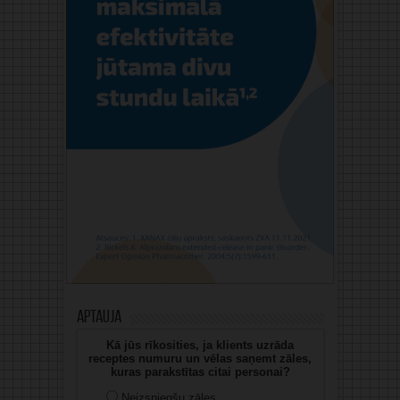
Aptauja
Kā jūs rīkosities, ja klients uzrāda
receptes numuru un vēlas saņemt zāles,
kuras parakstītas citai personai?
Neizsniegšu zāles.