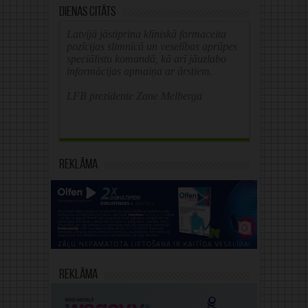
Dienas citāts
Latvijā jāstiprina klīniskā farmaceita
pozīcijas slimnīcā un veselības aprūpes
speciālistu komandā, kā arī jāuzlabo
informācijas apmaiņa ar ārstiem.
LFB prezidente Zane Melberga
Reklāma
Reklāma