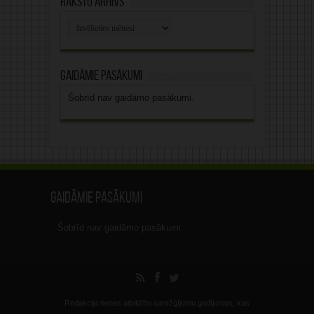
Rakstu arhīvs
Rakstu
arhīvs
Gaidāmie pasākumi
Šobrīd nav gaidāmo pasākumi.
Gaidāmie pasākumi
Šobrīd nav gaidāmo pasākumi.
Redakcija nenes atbildību sarežģījumu gadījumos, kas