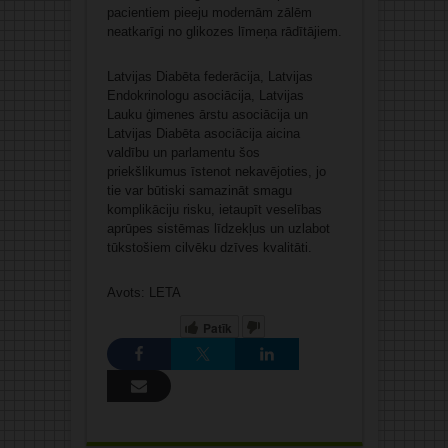
pacientiem pieeju modernām zālēm
neatkarīgi no glikozes līmeņa rādītājiem.
Latvijas Diabēta federācija, Latvijas
Endokrinologu asociācija, Latvijas
Lauku ģimenes ārstu asociācija un
Latvijas Diabēta asociācija aicina
valdību un parlamentu šos
priekšlikumus īstenot nekavējoties, jo
tie var būtiski samazināt smagu
komplikāciju risku, ietaupīt veselības
aprūpes sistēmas līdzekļus un uzlabot
tūkstošiem cilvēku dzīves kvalitāti.
Avots: LETA
Patīk