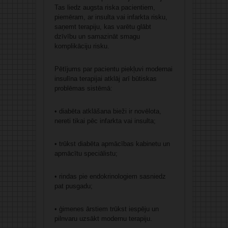
Tas liedz augsta riska pacientiem,
piemēram, ar insulta vai infarkta risku,
saņemt terapiju, kas varētu glābt
dzīvību un samazināt smagu
komplikāciju risku.
Pētījums par pacientu piekļuvi modernai
insulīna terapijai atklāj arī būtiskas
problēmas sistēmā:
• diabēta atklāšana bieži ir novēlota,
nereti tikai pēc infarkta vai insulta;
• trūkst diabēta apmācības kabinetu un
apmācītu speciālistu;
• rindas pie endokrinologiem sasniedz
pat pusgadu;
• ģimenes ārstiem trūkst iespēju un
pilnvaru uzsākt modernu terapiju.