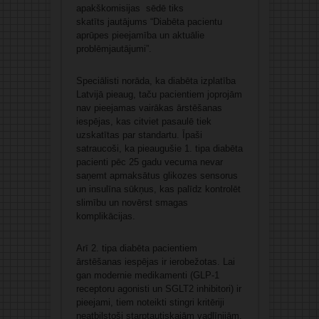
apakškomisijas sēdē tiks
skatīts jautājums “Diabēta pacientu
aprūpes pieejamība un aktuālie
problēmjautājumi”.
Speciālisti norāda, ka diabēta izplatība
Latvijā pieaug, taču pacientiem joprojām
nav pieejamas vairākas ārstēšanas
iespējas, kas citviet pasaulē tiek
uzskatītas par standartu. Īpaši
satraucoši, ka pieaugušie 1. tipa diabēta
pacienti pēc 25 gadu vecuma nevar
saņemt apmaksātus glikozes sensorus
un insulīna sūkņus, kas palīdz kontrolēt
slimību un novērst smagas
komplikācijas.
Arī 2. tipa diabēta pacientiem
ārstēšanas iespējas ir ierobežotas. Lai
gan modernie medikamenti (GLP-1
receptoru agonisti un SGLT2 inhibitori) ir
pieejami, tiem noteikti stingri kritēriji
neatbilstoši starptautiskajām vadlīnijām.