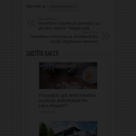
Atzīmēti ar:
CUKURA DIABĒTS
Iepriekšējais:
Veselības inspekcija pārceļas uz
jaunām telpām Talejas ielā
Nākamais:
Veselības ministrija ar arodbiedrību
uzsāk izlīgšanas sarunas
Saistītie raksti
Pusaudzis grib lietot kreatīnu
muskuļu audzēšanai! Ko
saka eksperti?
06/08/2026