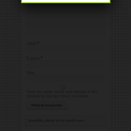
Vārds
*
E-pasts
*
Web
Save my name, email, and website in this
browser for the next time I comment.
Alternative: