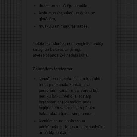
drudzi un vispārēju nespēku,
izsitumus (papulas) un čūlas uz
gļotādām,
muskuļu un muguras sāpes.
Lielākoties slimība norit viegli līdz vidēji
smagi un beidzas ar pilnīgu
atveseļošanos 2-4 nedēļu laikā.
Ceļotājiem ieteicams:
izvairīties no cieša fiziska kontakta,
tostarp seksuāla kontakta, ar
personām, kurām ir vai varētu būt
pērtiķu baku infekcija, tostarp
personām ar redzamiem ādas
bojājumiem vai ar citiem pērtiķu
baku raksturīgiem simptomiem;
izvairieties no saskares ar
priekšmetiem, kurus ir lietojis cilvēks
ar pērtiķu bakām;