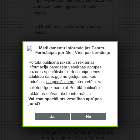
https://www.ecdc.europa.eu/en/publications-
and-data/monitoring/weekly-threats-
reports
ECDC
informācija ceļotājiem vasaras
periodā
.
Avots: LETA
Patīk
Portālā publicētā rakstu un reklāmas
informācija paredzēta veselības aprūpes
nozares speciālistiem. Redakcija nenes
atbildību sarežģījumu gadījumos, kas
radušies,
nespeciālistiem
interpretējot vai
nelietderīgi izmantojot Portālā publicēto
reklāmas un/vai rakstu informāciju.
Vai esat speciālists veselības aprūpes
Atzīmēti ar:
MASALAS
PĒRTIĶU BAKAS
jomā?
SPKC
Jā
Nē
Iepriekšējais:
Latvijas farmācijas nozares attīstības
stratēģija paredz sasniegt 1,5 miljardu
eiro apgrozījumu zāļu ražošanas