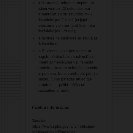
bieži mazgāt rokas ar ziepēm un
ūdeni vismaz 20 sekundes vai
izmantojiet spirtu saturošo roku
dezinfekcijas līdzekli (ceļojot ir
ieteicams vienmēr turēt līdzi roku
dezinfekcijas līdzekli);
izvairīties no saskares ar savvaļas
dzīvniekiem;
ja 21 dienas laikā pēc valsts ar
augstu pērtiķu baku saslimstības
līmeni apmeklējuma vai riskanta
kontakta, tostarp seksuāla kontakta
ar personu, kurai varētu būt pērtiķu
bakas, Jums parādās attiecīgie
simptomi, – palikt mājās un
sazināties ar ārstu.
Papildu informācija:
Masalas:
https://www.spkc.gov.lv/lv/infekcijas-
slimibu-apraksti#masalas