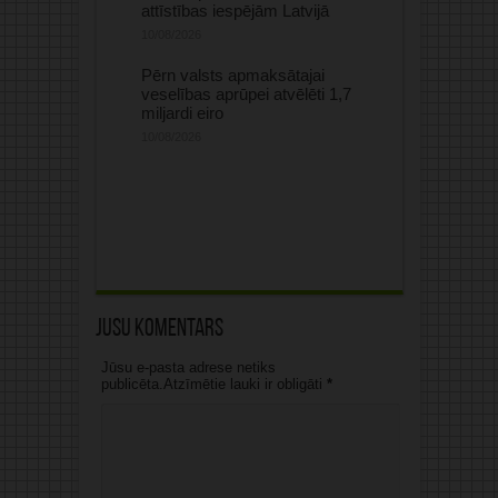
attīstības iespējām Latvijā
10/08/2026
Pērn valsts apmaksātajai
veselības aprūpei atvēlēti 1,7
miljardi eiro
10/08/2026
Jūsu komentārs
Jūsu e-pasta adrese netiks
publicēta.Atzīmētie lauki ir obligāti
*