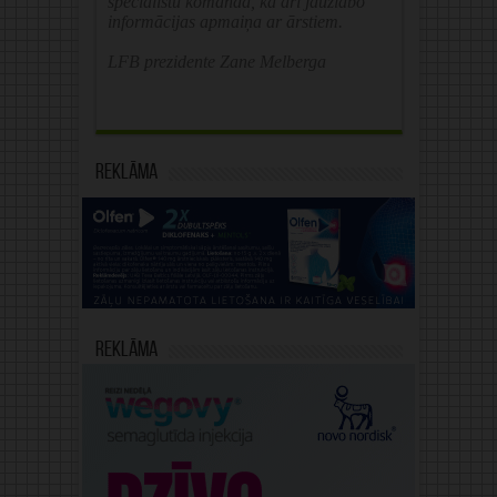
speciālistu komandā, kā arī jāuzlabo
informācijas apmaiņa ar ārstiem.
LFB prezidente Zane Melberga
Reklāma
Reklāma