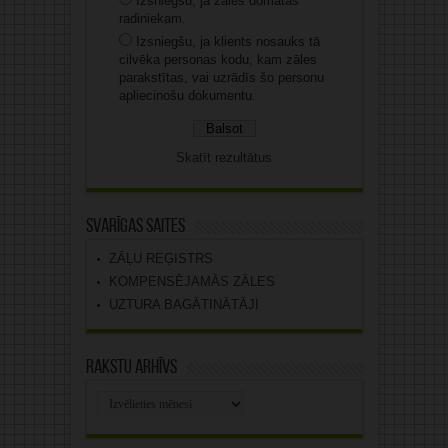
Izsniegšu, ja zāles domātas
radiniekam.
Izsniegšu, ja klients nosauks tā
cilvēka personas kodu, kam zāles
parakstītas, vai uzrādīs šo personu
apliecinošu dokumentu.
Skatīt rezultātus
Svarīgas saites
ZĀĻU REĢISTRS
KOMPENSĒJAMĀS ZĀLES
UZTURA BAGĀTINĀTĀJI
Rakstu arhīvs
Rakstu
arhīvs