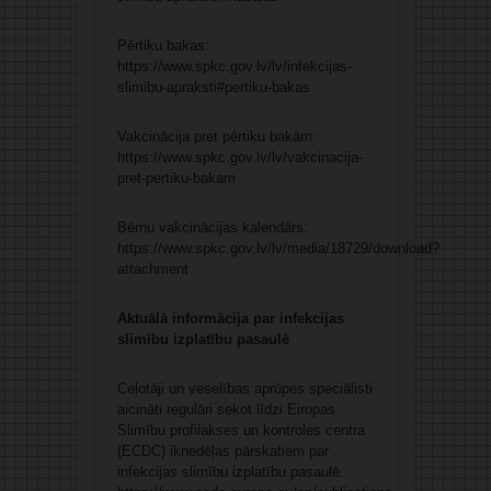
Pērtiķu bakas:
https://www.spkc.gov.lv/lv/infekcijas-
slimibu-apraksti#pertiku-bakas
Vakcinācija pret pērtiķu bakām:
https://www.spkc.gov.lv/lv/vakcinacija-
pret-pertiku-bakam
Bērnu vakcinācijas kalendārs:
https://www.spkc.gov.lv/lv/media/18729/download?
attachment
Aktuālā informācija par infekcijas
slimību izplatību pasaulē
Ceļotāji un veselības aprūpes speciālisti
aicināti regulāri sekot līdzi Eiropas
Slimību profilakses un kontroles centra
(ECDC) iknedēļas pārskatiem par
infekcijas slimību izplatību pasaulē: