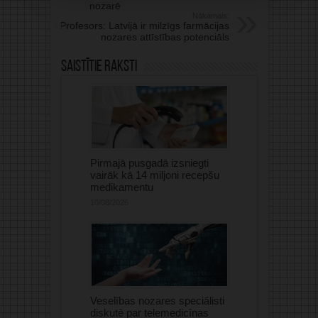
nozarē
Nākamais:
Profesors: Latvijā ir milzīgs farmācijas
nozares attīstības potenciāls
Saistītie raksti
Pirmajā pusgadā izsniegti
vairāk kā 14 miljoni recepšu
medikamentu
10/08/2026
Veselības nozares speciālisti
diskutē par telemedicīnas