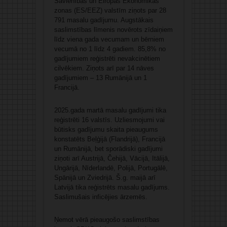
Savienības un Eiropas Ekonomikas
zonas (ES/EEZ) valstīm ziņots par 28
791 masalu gadījumu. Augstākais
saslimstības līmenis novērots zīdaiņiem
līdz viena gada vecumam un bērniem
vecumā no 1 līdz 4 gadiem. 85,8% no
gadījumiem reģistrēti nevakcinētiem
cilvēkiem. Ziņots arī par 14 nāves
gadījumiem – 13 Rumānijā un 1
Francijā.
2025.gada martā masalu gadījumi tika
reģistrēti 16 valstīs. Uzliesmojumi vai
būtisks gadījumu skaita pieaugums
konstatēts Beļģijā (Flandrijā), Francijā
un Rumānijā, bet sporādiski gadījumi
ziņoti arī Austrijā, Čehijā, Vācijā, Itālijā,
Ungārijā, Nīderlandē, Polijā, Portugālē,
Spānijā un Zviedrijā. Š.g. maijā arī
Latvijā tika reģistrēts masalu gadījums.
Saslimušais inficējies ārzemēs.
Ņemot vērā pieaugošo saslimstības