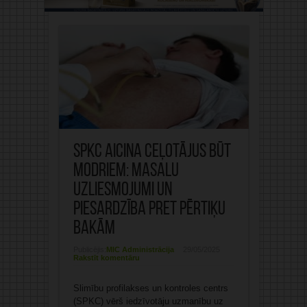
SPKC aicina ceļotājus būt
modriem: masalu
uzliesmojumi un
piesardzība pret pērtiķu
bakām
Publicējis:
MIC Administrācija
29/05/2025
Rakstīt komentāru
Slimību profilakses un kontroles centrs
(SPKC) vērš iedzīvotāju uzmanību uz