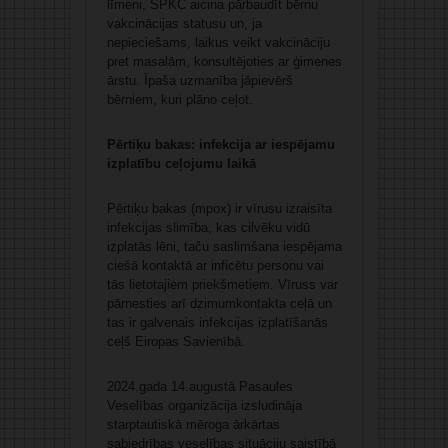
līmeni, SPKC aicina pārbaudīt bērnu
vakcinācijas statusu un, ja
nepieciešams, laikus veikt vakcināciju
pret masalām, konsultējoties ar ģimenes
ārstu. Īpaša uzmanība jāpievērš
bērniem, kuri plāno ceļot.
Pērtiķu bakas: infekcija ar iespējamu
izplatību ceļojumu laikā
Pērtiķu bakas (mpox) ir vīrusu izraisīta
infekcijas slimība, kas cilvēku vidū
izplatās lēni, taču saslimšana iespējama
ciešā kontaktā ar inficētu personu vai
tās lietotajiem priekšmetiem. Vīruss var
pārnesties arī dzimumkontakta ceļā un
tas ir galvenais infekcijas izplatīšanās
ceļš Eiropas Savienībā.
2024.gada 14.augustā Pasaules
Veselības organizācija izsludināja
starptautiskā mēroga ārkārtas
sabiedrības veselības situāciju saistībā