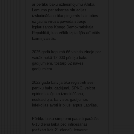
ar pērtiķu baku uzliesmojumu Āfrikā.
Lēmums par ārkārtas situācijas
izsludināšanu tika pieņemts balstoties
uz jaunā vīrusa paveida straujo
izplatīšanos Kongo Demokrātiskajā
Republikā, kas vēlāk izplatījās arī citās
kaimiņvalstīs.
2025.gadā kopumā 66 valstis ziņoja par
vairāk nekā 12 000 pērtiķu baku
gadījumiem, tostarp 62 nāves
gadījumiem.
2022.gadā Latvijā tika reģistrēti seši
pērtiķu baku gadījumi. SPKC, veicot
epidemioloģisko izmeklēšanu,
noskaidroja, ka visos gadījumos
infekcijas avoti ir bijuši ārpus Latvijas.
Pērtiķu baku simptomi parasti parādās
6-13 dienu laikā pēc inficēšanās
(dažkārt līdz 21 dienai), ietverot: