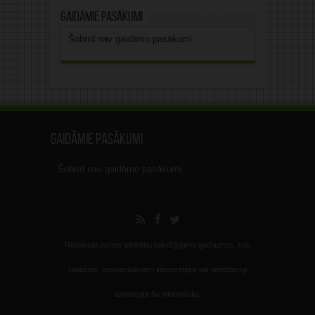
Gaidāmie pasākumi
Šobrīd nav gaidāmo pasākumi.
Gaidāmie pasākumi
Šobrīd nav gaidāmo pasākumi.
Redakcija nenes atbildību sarežģījumu gadījumos, kas
radušies, nespeciālistiem interpretējot vai nelietderīgi
izmantojot šo informāciju.