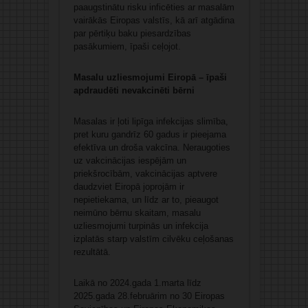
paaugstinātu risku inficēties ar masalām
vairākās Eiropas valstīs, kā arī atgādina
par pērtiķu baku piesardzības
pasākumiem, īpaši ceļojot.
Masalu uzliesmojumi Eiropā – īpaši
apdraudēti nevakcinēti bērni
Masalas ir ļoti lipīga infekcijas slimība,
pret kuru gandrīz 60 gadus ir pieejama
efektīva un droša vakcīna. Neraugoties
uz vakcinācijas iespējām un
priekšrocībām, vakcinācijas aptvere
daudzviet Eiropā joprojām ir
nepietiekama, un līdz ar to, pieaugot
neimūno bērnu skaitam, masalu
uzliesmojumi turpinās un infekcija
izplatās starp valstīm cilvēku ceļošanas
rezultātā.
Laikā no 2024.gada 1.marta līdz
2025.gada 28.februārim no 30 Eiropas