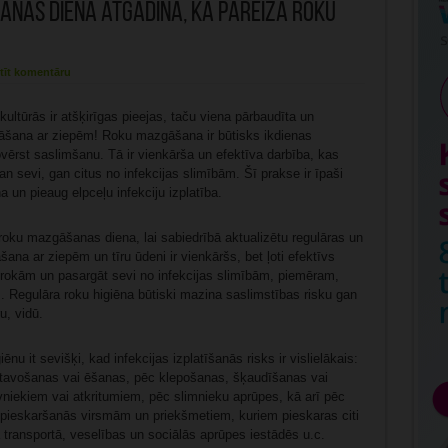
nas dienā atgādina, ka pareiza roku
tīt komentāru
ultūrās ir atšķirīgas pieejas, taču viena pārbaudīta un
gāšana ar ziepēm! Roku mazgāšana ir būtisks ikdienas
vērst saslimšanu. Tā ir vienkārša un efektīva darbība, kas
n sevi, gan citus no infekcijas slimībām. Šī prakse ir īpaši
un pieaug elpceļu infekciju izplatība.
roku mazgāšanas diena, lai sabiedrībā aktualizētu regulāras un
na ar ziepēm un tīru ūdeni ir vienkāršs, bet ļoti efektīvs
okām un pasargāt sevi no infekcijas slimībām, piemēram,
. Regulāra roku higiēna būtiski mazina saslimstības risku gan
u, vidū.
nu it sevišķi, kad infekcijas izplatīšanās risks ir vislielākais:
tavošanas vai ēšanas, pēc klepošanas, šķaudīšanas vai
niekiem vai atkritumiem, pēc slimnieku aprūpes, kā arī pēc
n pieskaršanās virsmām un priekšmetiem, kuriem pieskaras citi
ā transportā, veselības un sociālās aprūpes iestādēs u.c.