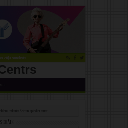
 zāļu saraksts
ksts
s citāts