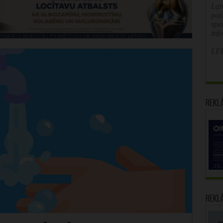
Latv
poz
spe
inf
LFB
Rekl
Rekl