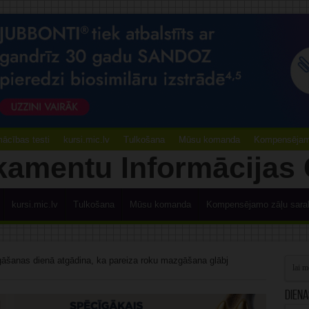
ācības testi
kursi.mic.lv
Tulkošana
Mūsu komanda
Kompensējamo
kursi.mic.lv
Tulkošana
Mūsu komanda
Kompensējamo zāļu sara
šanas dienā atgādina, ka pareiza roku mazgāšana glābj
Diena