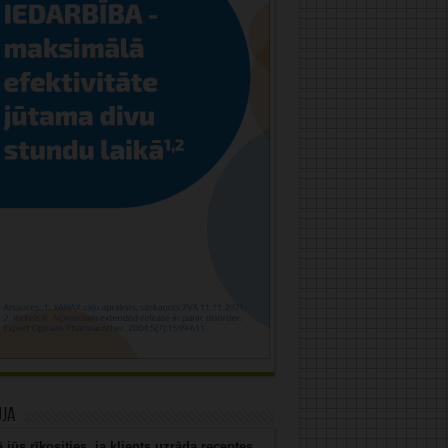
uja
 jūs rīkosities, ja klients uzrāda receptes