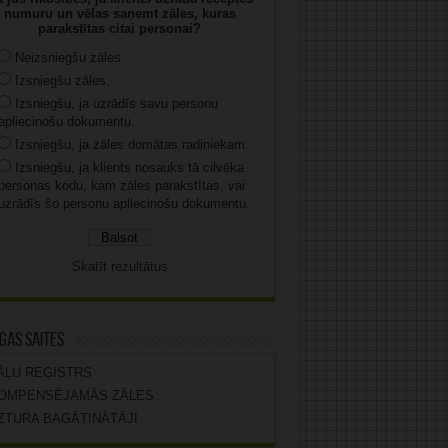
numuru un vēlas saņemt zāles, kuras
parakstītas citai personai?
Neizsniegšu zāles.
Izsniegšu zāles.
Izsniegšu, ja uzrādīs savu personu
apliecinošu dokumentu.
Izsniegšu, ja zāles domātas radiniekam.
Izsniegšu, ja klients nosauks tā cilvēka
personas kodu, kam zāles parakstītas, vai
uzrādīs šo personu apliecinošu dokumentu.
Skatīt rezultātus
gas saites
ĀĻU REĢISTRS
OMPENSĒJAMĀS ZĀLES
ZTURA BAGĀTINĀTĀJI