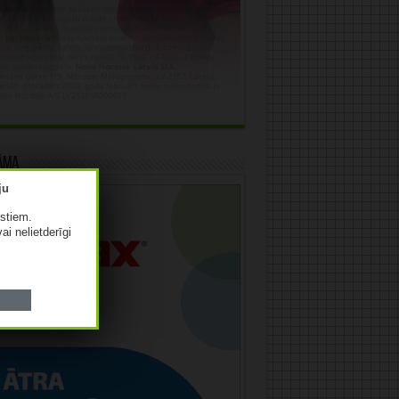
āma
istiem.
vai nelietderīgi