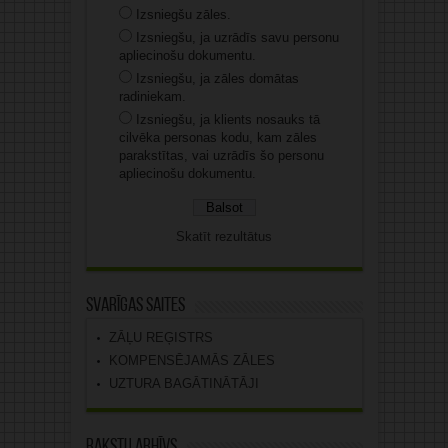
Izsniegšu zāles.
Izsniegšu, ja uzrādīs savu personu
apliecinošu dokumentu.
Izsniegšu, ja zāles domātas
radiniekam.
Izsniegšu, ja klients nosauks tā
cilvēka personas kodu, kam zāles
parakstītas, vai uzrādīs šo personu
apliecinošu dokumentu.
Skatīt rezultātus
Svarīgas saites
ZĀĻU REĢISTRS
KOMPENSĒJAMĀS ZĀLES
UZTURA BAGĀTINĀTĀJI
Rakstu arhīvs