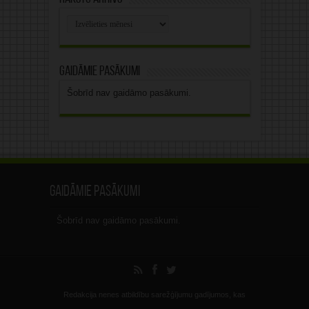
Rakstu
arhīvs
Gaidāmie pasākumi
Šobrīd nav gaidāmo pasākumi.
Gaidāmie pasākumi
Šobrīd nav gaidāmo pasākumi.
Redakcija nenes atbildību sarežģījumu gadījumos, kas