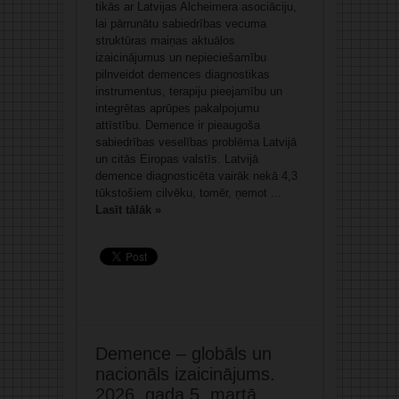
tikās ar Latvijas Alcheimera asociāciju,
lai pārrunātu sabiedrības vecuma
struktūras maiņas aktuālos
izaicinājumus un nepieciešamību
pilnveidot demences diagnostikas
instrumentus, terapiju pieejamību un
integrētas aprūpes pakalpojumu
attīstību. Demence ir pieaugoša
sabiedrības veselības problēma Latvijā
un citās Eiropas valstīs. Latvijā
demence diagnosticēta vairāk nekā 4,3
tūkstošiem cilvēku, tomēr, ņemot ...
Lasīt tālāk »
Demence – globāls un
nacionāls izaicinājums.
2026. gada 5. martā