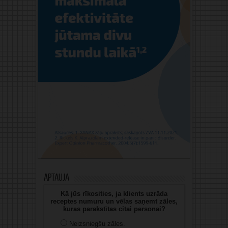
Aptauja
Kā jūs rīkosities, ja klients uzrāda
receptes numuru un vēlas saņemt zāles,
kuras parakstītas citai personai?
Neizsniegšu zāles.