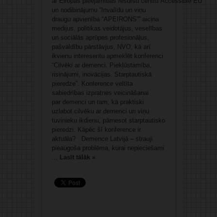
ar Eiropas pieejamības resursu centru Accessible EU
un nodibinājumu “Invalīdu un viņu
draugu apvienība “APEIRONS”” aicina
medijus, politikas veidotājus, veselības
un sociālās aprūpes profesionāļus,
pašvaldību pārstāvjus, NVO, kā arī
ikvienu interesentu apmeklēt konferenci
“Cilvēki ar demenci. Piekļūstamība,
risinājumi, inovācijas. Starptautiskā
pieredze”. Konference veltīta
sabiedrības izpratnes veicināšanai
par demenci un tam, kā praktiski
uzlabot cilvēku ar demenci un viņu
tuvinieku ikdienu, pārnesot starptautisko
pieredzi. Kāpēc šī konference ir
aktuāla? Demence Latvijā – strauji
pieaugoša problēma, kurai nepieciešami
...
Lasīt tālāk »