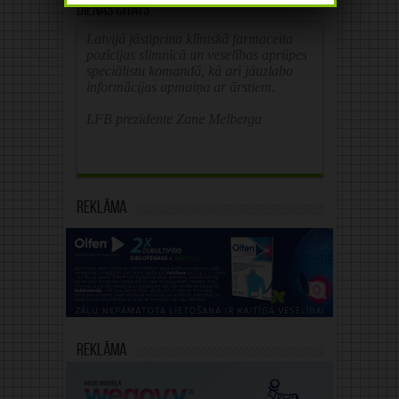
Dienas citāts
Latvijā jāstiprina klīniskā farmaceita
pozīcijas slimnīcā un veselības aprūpes
speciālistu komandā, kā arī jāuzlabo
informācijas apmaiņa ar ārstiem.
LFB prezidente Zane Melberga
Reklāma
Reklāma