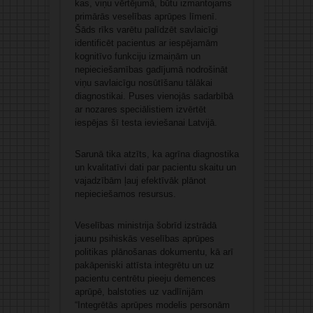
kas, viņu vērtējumā, būtu izmantojams
primārās veselības aprūpes līmenī.
Šāds rīks varētu palīdzēt savlaicīgi
identificēt pacientus ar iespējamām
kognitīvo funkciju izmaiņām un
nepieciešamības gadījumā nodrošināt
viņu savlaicīgu nosūtīšanu tālākai
diagnostikai. Puses vienojās sadarbībā
ar nozares speciālistiem izvērtēt
iespējas šī testa ieviešanai Latvijā.
Sarunā tika atzīts, ka agrīna diagnostika
un kvalitatīvi dati par pacientu skaitu un
vajadzībām ļauj efektīvāk plānot
nepieciešamos resursus.
Veselības ministrija šobrīd izstrādā
jaunu psihiskās veselības aprūpes
politikas plānošanas dokumentu, kā arī
pakāpeniski attīsta integrētu un uz
pacientu centrētu pieeju demences
aprūpē, balstoties uz vadlīnijām
“Integrētās aprūpes modelis personām