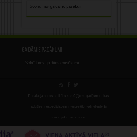
Šobrīd nav gaidāmo pasākumi.
Gaidāmie pasākumi
Šobrīd nav gaidāmo pasākumi.
Redakcija nenes atbildību sarežģījumu gadījumos, kas
radušies, nespeciālistiem interpretējot vai nelietderīgi
izmantojot šo informāciju.