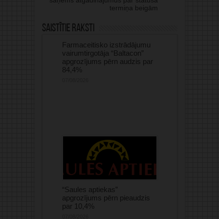
saņems atgādinājumus par statusa
termiņa beigām
Saistītie raksti
Farmaceitisko izstrādājumu
vairumtirgotāja “Baltacon”
apgrozījums pērn audzis par
84,4%
07/08/2026
“Saules aptiekas”
apgrozījums pērn pieaudzis
par 10,4%
07/08/2026