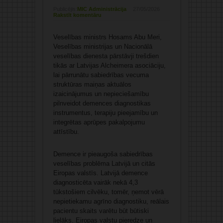
Publicējis:
MIC Administrācija
27/05/2026
Rakstīt komentāru
Veselības ministrs Hosams Abu Meri,
Veselības ministrijas un Nacionālā
veselības dienesta pārstāvji trešdien
tikās ar Latvijas Alcheimera asociāciju,
lai pārrunātu sabiedrības vecuma
struktūras maiņas aktuālos
izaicinājumus un nepieciešamību
pilnveidot demences diagnostikas
instrumentus, terapiju pieejamību un
integrētas aprūpes pakalpojumu
attīstību.
Demence ir pieaugoša sabiedrības
veselības problēma Latvijā un citās
Eiropas valstīs. Latvijā demence
diagnosticēta vairāk nekā 4,3
tūkstošiem cilvēku, tomēr, ņemot vērā
nepietiekamu agrīno diagnostiku, reālais
pacientu skaits varētu būt būtiski
lielāks. Eiropas valstu pieredze un