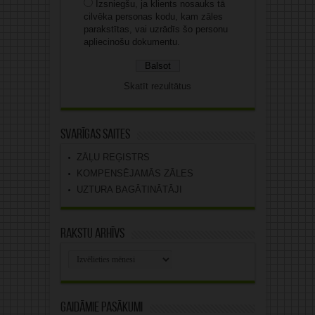
Izsniegšu, ja klients nosauks tā
cilvēka personas kodu, kam zāles
parakstītas, vai uzrādīs šo personu
apliecinošu dokumentu.
Skatīt rezultātus
Svarīgas saites
ZĀĻU REĢISTRS
KOMPENSĒJAMĀS ZĀLES
UZTURA BAGĀTINĀTĀJI
Rakstu arhīvs
Rakstu
arhīvs
Gaidāmie pasākumi