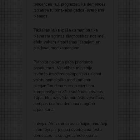
tendences ļauj prognozēt, ka demences
izplatība turpmākajos gados ievērojami
pieaugs.
Tikšanās laikā īpaša uzmanība tika
pievērsta agrīnas diagnostikas nozīmei,
efektīvākām ārstēšanas iespējām un
piekļuvei medikamentiem.
Plānojot nākamā gada prioritāros
pasākumus, Veselības ministrija
izvērtēs iespējas pakāpeniski uzlabot
valsts apmaksāto medikamentu
pieejamību demences pacientiem
kompensējamo zāļu sistēmas ietvaros.
Tāpat tika uzsvērta primārās veselības
aprūpes nozīme demences agrīnā
atpazīšanā.
Latvijas Alcheimera asociācijas pārstāvji
informēja par jaunu novērtējuma testu
demences riska agrīnai noteikšanai,