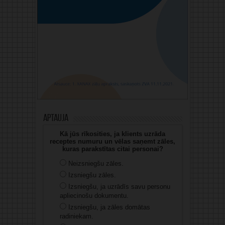
Aptauja
Kā jūs rīkosities, ja klients uzrāda
receptes numuru un vēlas saņemt zāles,
kuras parakstītas citai personai?
Neizsniegšu zāles.
Izsniegšu zāles.
Izsniegšu, ja uzrādīs savu personu
apliecinošu dokumentu.
Izsniegšu, ja zāles domātas
radiniekam.