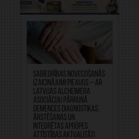
Sabiedrības novecošanās
izaicinājumi pieaugs – ar
Latvijas Alcheimera
asociāciju pārrunā
demences diagnostikas,
ārstēšanas un
integrētas aprūpes
attīstības aktualitāti