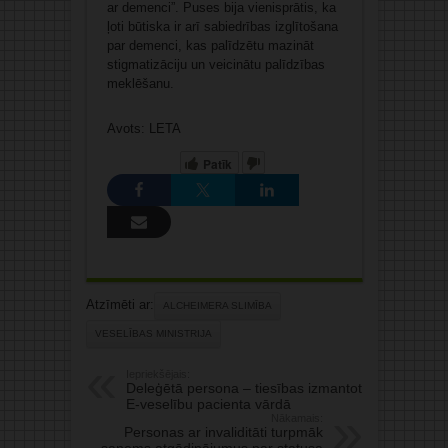
ar demenci”. Puses bija vienisprātis, ka
ļoti būtiska ir arī sabiedrības izglītošana
par demenci, kas palīdzētu mazināt
stigmatizāciju un veicinātu palīdzības
meklēšanu.
Avots: LETA
Patīk
Atzīmēti ar:
ALCHEIMERA SLIMĪBA
VESELĪBAS MINISTRIJA
Iepriekšējais:
Deleģētā persona – tiesības izmantot
E-veselību pacienta vārdā
Nākamais:
Personas ar invaliditāti turpmāk