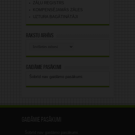
ZĀĻU REĢISTRS
KOMPENSĒJAMĀS ZĀLES
UZTURA BAGĀTINĀTĀJI
Rakstu arhīvs
Rakstu
arhīvs
Gaidāmie pasākumi
Šobrīd nav gaidāmo pasākumi.
Gaidāmie pasākumi
Šobrīd nav gaidāmo pasākumi.