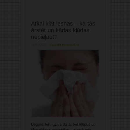
Atkal klāt iesnas – kā tās
ārstēt un kādas kļūdas
nepieļaut?
21/01/2026
Rakstīt komentāru
Deguns tek, galva dulla, bet klepus un
šķaudīšana neatstājas – ziemā teju