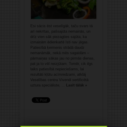
Esi sācis ēst veselīgāk, taču svars tā
arī nekrītas, pašsajūta nemainās, un
drīz vien sāk piezagties sajūta, ka
izmaiņām ēdienkartē īsti nav jēgas.
Patiesībā ķermenis strādā daudz
nemanāmāk, nekā mēs sagaidām –
pārmaiņas sākas jau no pirmās dienas,
pat ja to vēl neizjūtam. Tomēr, cik ilgs
laiks patiesībā nepieciešams, lai
rezultāti kļūtu acīmredzami, atklāj
Veselības centra Vivendi sertificētā
uztura speciāliste, ...
Lasīt tālāk »