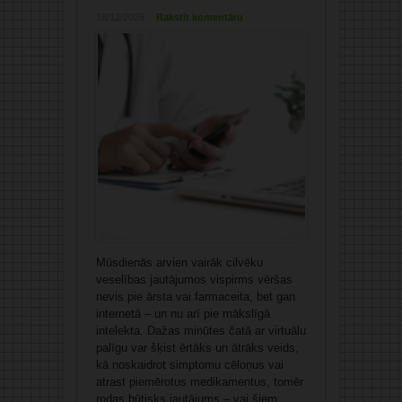
18/12/2025
Rakstīt komentāru
Mūsdienās arvien vairāk cilvēku
veselības jautājumos vispirms vēršas
nevis pie ārsta vai farmaceita, bet gan
internetā – un nu arī pie mākslīgā
intelekta. Dažas minūtes čatā ar virtuālu
palīgu var šķist ērtāks un ātrāks veids,
kā noskaidrot simptomu cēloņus vai
atrast piemērotus medikamentus, tomēr
rodas būtisks jautājums – vai šiem