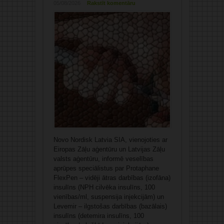
05/08/2026
Rakstīt komentāru
Novo Nordisk Latvia SIA, vienojoties ar
Eiropas Zāļu aģentūru un Latvijas Zāļu
valsts aģentūru, informē veselības
aprūpes speciālistus par Protaphane
FlexPen – vidēji ātras darbības (izofāna)
insulīns (NPH cilvēka insulīns, 100
vienības/ml, suspensija injekcijām) un
Levemir – ilgstošas darbības (bazālais)
insulīns (detemira insulīns, 100