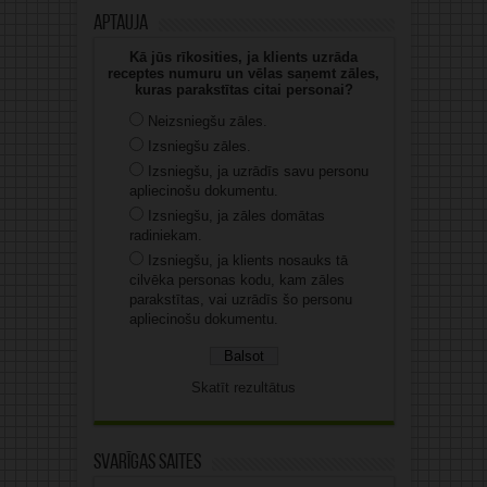
Aptauja
Kā jūs rīkosities, ja klients uzrāda
receptes numuru un vēlas saņemt zāles,
kuras parakstītas citai personai?
Neizsniegšu zāles.
Izsniegšu zāles.
Izsniegšu, ja uzrādīs savu personu
apliecinošu dokumentu.
Izsniegšu, ja zāles domātas
radiniekam.
Izsniegšu, ja klients nosauks tā
cilvēka personas kodu, kam zāles
parakstītas, vai uzrādīs šo personu
apliecinošu dokumentu.
Skatīt rezultātus
Svarīgas saites