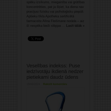
spēku izsīkums, miegainība vai grūtības
koncentrēties, pat ja šķiet, ka diena nav
prasījusi fizisku vai psiholoģisku piepūli.
Aptieku tīkla Apotheka sertificētā
farmaceite Alīna Fleišmane norāda – aiz
šī nespēka bieži slēpjas ...
Lasīt tālāk »
Veselības indekss: Puse
iedzīvotāju ikdienā nedzer
pietiekami daudz ūdens
18/06/2024
Rakstīt komentāru