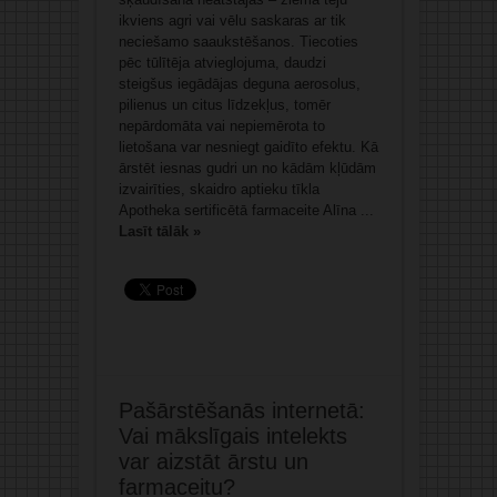
ikviens agri vai vēlu saskaras ar tik
neciešamo saaukstēšanos. Tiecoties
pēc tūlītēja atvieglojuma, daudzi
steigšus iegādājas deguna aerosolus,
pilienus un citus līdzekļus, tomēr
nepārdomāta vai nepiemērota to
lietošana var nesniegt gaidīto efektu. Kā
ārstēt iesnas gudri un no kādām kļūdām
izvairīties, skaidro aptieku tīkla
Apotheka sertificētā farmaceite Alīna ...
Lasīt tālāk »
Pašārstēšanās internetā:
Vai mākslīgais intelekts
var aizstāt ārstu un
farmaceitu?