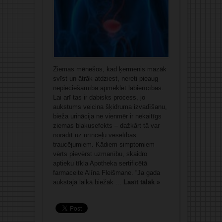
Ziemas mēnešos, kad ķermenis mazāk
svīst un ātrāk atdziest, nereti pieaug
nepieciešamība apmeklēt labierīcības.
Lai arī tas ir dabisks process, jo
aukstums veicina šķidruma izvadīšanu,
bieža urinācija ne vienmēr ir nekaitīgs
ziemas blakusefekts – dažkārt tā var
norādīt uz urīnceļu veselības
traucējumiem. Kādiem simptomiem
vērts pievērst uzmanību, skaidro
aptieku tīkla Apotheka sertificētā
farmaceite Alīna Fleišmane. “Ja gada
aukstajā laikā biežāk ...
Lasīt tālāk »