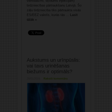
vienības/ml, šķīdums injekcijām)
tirdzniecības pārtraukšanu Latvijā. Šo
zāļu tirdzniecība tiks pārtraukta visās
ES/EEZ valstīs, kurās tās ...
Lasīt
tālāk »
Aukstums un urīnpūslis:
vai tavs urinēšanas
biežums ir optimāls?
28/01/2026
Rakstīt komentāru