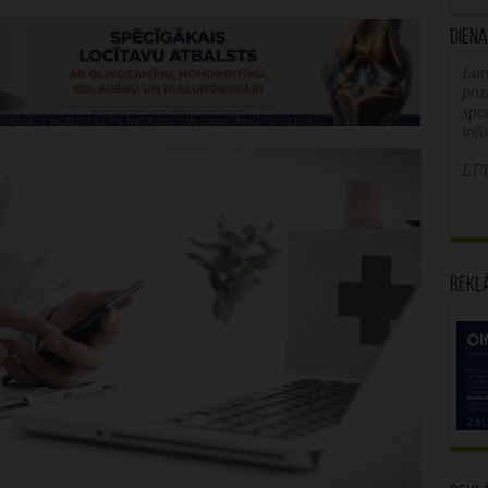
Diena
Latv
poz
spe
inf
LFB
Rekl