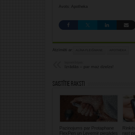
Avots: Apotheka
Atzīmēti ar:
ALĪNA FLEIŠMANE
APOTHEKA
Iepriekšējais:
Izrādās – par maz dzelzs!
Saistītie raksti
Paziņojums par Protaphane
Rinkēv
FlexPen un Levemir piegādes
rast p