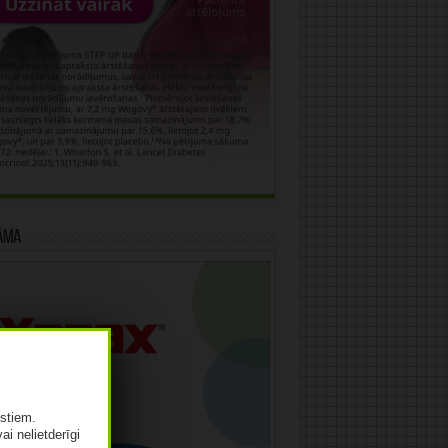
āma
istiem.
vai nelietderīgi