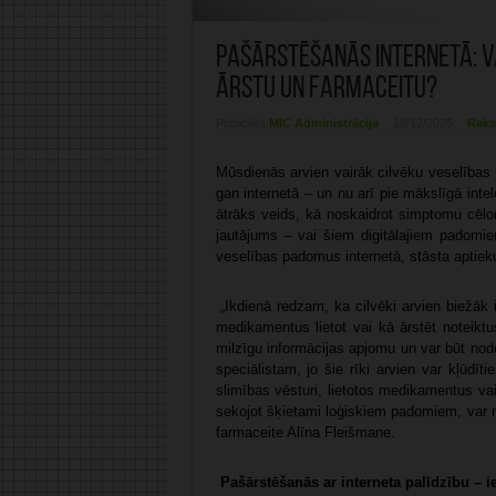
Pašārstēšanās internetā: Va
ārstu un farmaceitu?
Publicējis:
MIC Administrācija
18/12/2025
Raks
Mūsdienās arvien vairāk cilvēku veselības 
gan internetā – un nu arī pie mākslīgā inte
ātrāks veids, kā noskaidrot simptomu cēlo
jautājums – vai šiem digitālajiem padomie
veselības padomus internetā, stāsta aptieku
„Ikdienā redzam, ka cilvēki arvien biežāk
medikamentus lietot vai kā ārstēt noteikt
milzīgu informācijas apjomu un var būt nod
speciālistam, jo šie rīki arvien var kļūdī
slimības vēsturi, lietotos medikamentus vai
sekojot šķietami loģiskiem padomiem, var no
farmaceite Alīna Fleišmane.
Pašārstēšanās ar interneta palīdzību – i