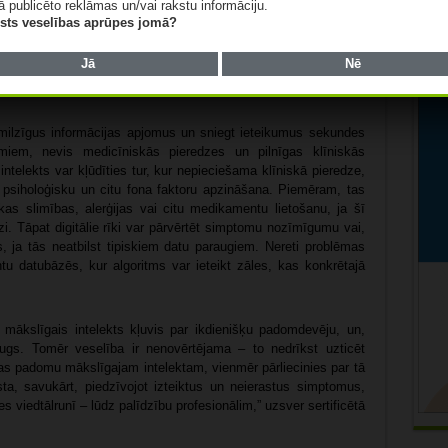
mocionālus aspektus, ko pieredzējis ārsts pamana uzreiz.
ā publicēto reklāmas un/vai rakstu informāciju.
lists veselības aprūpes jomā?
ztvert kā informatīvu palīgu, tomēr drošākais risinājums ir
Jā
Nē
t milzīgus informācijas apjomus un sniegt ieteikumus sekundes
tmiem, nevis medicīniskās pieredzes un pilnīgas klīniskās
telekts var kļūdīties tur, kur nepieciešama klīniskā pieredze,
psiholoģisku un citu fona faktoru apzināšana. Piemēram, tas
s slimības, alerģijas vai citu medikamentu lietošanu, ja šī
īzi. Tāpat digitālie rīki var pārvērtēt simptomu nozīmīgumu vai,
, ja tās neatbilst tipiskiem datu paraugiem. Nereti problēmas
u datubāzēs, kur algoritms var ieteikt zāles, kas konkrētajā
kslīgais intelekts kļuvis par ikdienišķu padomdevēju, un,
ugs. Tomēr veselība ir nenovērtējama – to nedrīkst uzticēt
as padomu mākslīgajam intelektam, vienmēr pārliecinies par tā
ta, savukārt, piedzīvojot izteiktus un neierastus simptomus,
 viedtālrunī – lūdz palīdzību profesionālim,” uzsver sertificētā