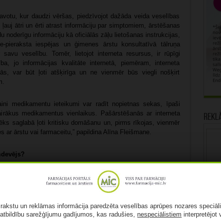
s avotu, kur daudzi vēršas, piedzīvojot dažāda veida veselības
 ļauj ātri un ērti atrast informāciju par simptomiem, ārstēšanas
 noderīgu informāciju kā oficiālās zāļu lietošanas instrukcijas,
 e-pieraksta iespējas un ģimenes ārstu konsultatīvā tālruņa
savu veselību. Tomēr, lietojot interneta resursus, ir rūpīgi
ba, jo informācijas kvalitāte internetā, piemēram, interneta
s, var būt ļoti atšķirīga un ne vienmēr būs viegli nošķirt
m.
daini medikamentu ieteikumi var radīt nopietnas sekas, īpaši
vairākus medikamentus vienlaikus. Pašārstēšanās ar interneta
Rekl
lvēks saglabā ļoti kritisku domāšanu un, pirms rīkojas, vienmēr
s ar ārstu vai farmaceitu,” papildina Alīna Fleišmane.
mdevējs?
intelekts, un arī medicīna nav izņēmums. Mākslīgais intelekts
etošanu, to blakusparādībām un mijiedarbībām, tomēr tas nevar
cīnisku izvērtējumu. Digitālo palīgu loma veselības aprūpē
ostiska – tie spēj ātri analizēt lielu datu apjomu, piedāvāt
ā rakstu un reklāmas informācija paredzēta veselības aprūpes nozares speciāl
u tie nereti neredz individuālo pacienta situāciju, slimības
atbildību sarežģījumu gadījumos, kas radušies,
nespeciālistiem
interpretējot 