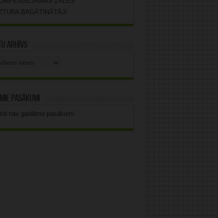
OMPENSĒJAMĀS ZĀLES
ZTURA BAGĀTINĀTĀJI
u arhīvs
stu
vs
mie pasākumi
rīd nav gaidāmo pasākumi.