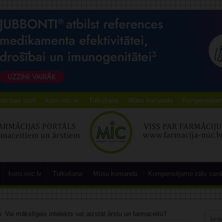
ācības testi
kursi.mic.lv
Tulkošana
Mūsu komanda
Kompensējamo
kursi.mic.lv
Tulkošana
Mūsu komanda
Kompensējamo zāļu sara
 Vai mākslīgais intelekts var aizstāt ārstu un farmaceitu?