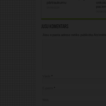
pārtraukumu
onkolo
pacie
05/08/2026
05/08/2
Jūsu komentārs
Jūsu e-pasta adrese netiks publicēta.Atzīmētie 
Vārds
*
E-pasts
*
Web