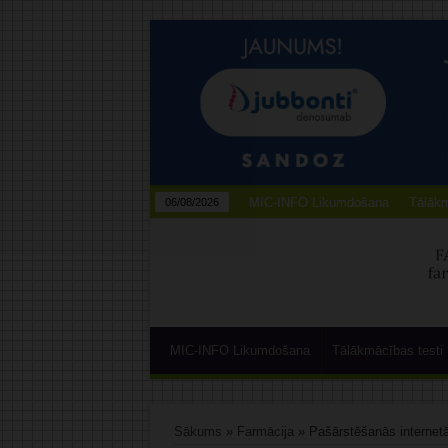
MIC-INFO Likumdošana
Tālākm
06/08/2026
MIC-INFO Likumdošana
Tālākmācības testi
Sākums
»
Farmācija
»
Pašārstēšanās internetā: