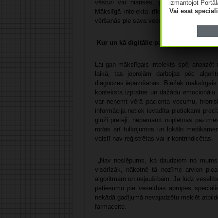
vēsturi vai nianses, piemēram, kādus e
izmantojot Portāl
Vai esat speciā
Mākslīgā intelekta rīkus būtu ieteicams u
vēršanās pie sava veselības speciālista.
Kur un kā digitālie palīgi var kļūdīties?
Lai gan mākslīgais intelekts spēj analizē
laikā, tas joprojām darbojas pēc algori
diagnozes iepazīšanas. Biežāk mākslīgais in
konteksta izpratne un dažādu emocionālu, 
var neņemt vērā pacienta vecumu, hroniska
informācija netiek ievadīta pietiekami prec
gluži pretēji, nepamanīt nopietnas pazīmes
rodas arī tulkojumos un lokālo medikament
valstī nav reģistrētas vai ir kontrindicētas.
„Nav noslēpums, ka daudziem no mums mā
visdrīzāk, nākotnē tā nozīme arvien piea
algoritmam un nejaušībām. Ja lūdz veselīb
patiesumu pie veselības aprūpes speciālis
nekādā gadījumā nevajadzētu meklēt atbildes
farmaceite.