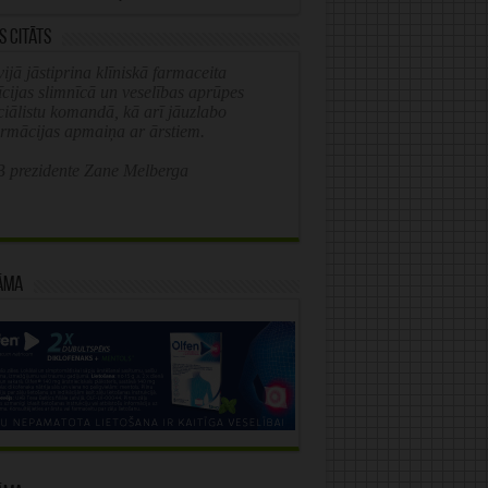
s citāts
ijā jāstiprina klīniskā farmaceita
īcijas slimnīcā un veselības aprūpes
ciālistu komandā, kā arī jāuzlabo
ormācijas apmaiņa ar ārstiem.
 prezidente Zane Melberga
āma