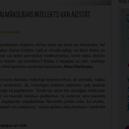
Rekl
i mākslīgais intelekts var aizstāt
tīt komentāru
jautājumos vispirms vēršas nevis pie ārsta vai farmaceita, bet
lekta. Dažas minūtes čatā ar virtuālu palīgu var šķist ērtāks un
ņus vai atrast piemērotus medikamentus, tomēr rodas būtisks
m tiešām var uzticēties? Kādas ir iespējas un riski, meklējot
 tīkla Apotheka sertificētā farmaceite
Alīna Fleišmane.
 izmanto dažādus mākslīgā interneta rīkus, lai uzzinātu, kādus
us simptomus. Jā, mākslīgais intelekts patiešām spēj analizēt
erīgs kā papildavots. Tomēr tas nevar būt aizstājējs medicīnas
ties un neuzdot būtiskus jautājumus, tā neņemot vērā pacienta
 iespējamās mijiedarbības. Rezultātā pastāv risks, ka cilvēks,
darīt sev kaitējumu,” stāsta aptieku tīkla Apotheka sertificētā
espējas un riski