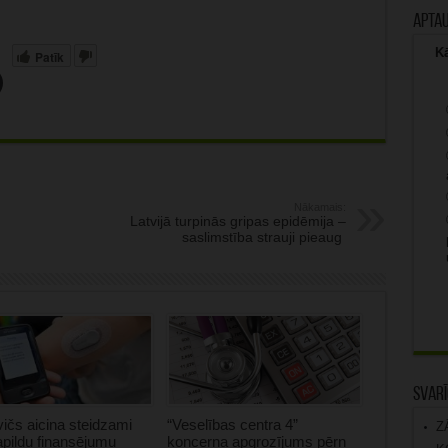
Apta
Kā
Patīk
Nākamais:
Latvijā turpinās gripas epidēmija –
saslimstība strauji pieaug
Svarī
ičs aicina steidzami
“Veselības centra 4”
Z
apildu finansējumu
koncerna apgrozījums pērn