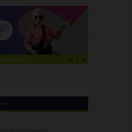
 zāļu saraksts
ksts