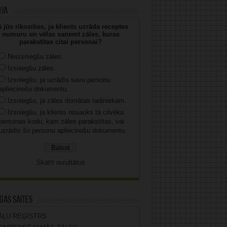
uja
 jūs rīkosities, ja klients uzrāda receptes
numuru un vēlas saņemt zāles, kuras
parakstītas citai personai?
Neizsniegšu zāles.
Izsniegšu zāles.
Izsniegšu, ja uzrādīs savu personu
apliecinošu dokumentu.
Izsniegšu, ja zāles domātas radiniekam.
Izsniegšu, ja klients nosauks tā cilvēka
personas kodu, kam zāles parakstītas, vai
uzrādīs šo personu apliecinošu dokumentu.
Skatīt rezultātus
gas saites
ĀĻU REĢISTRS