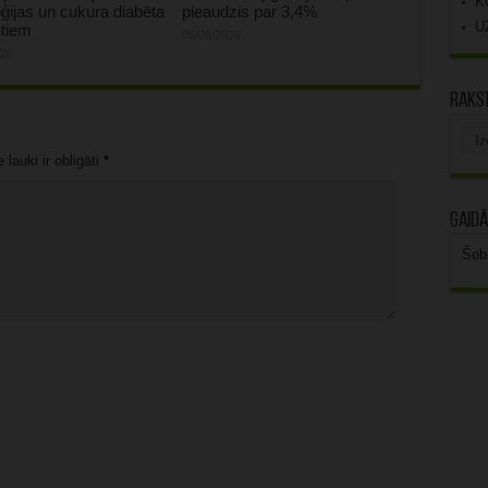
K
ģijas un cukura diabēta
pieaudzis par 3,4%
U
ntiem
05/08/2026
026
Rakst
Rak
arhī
lauki ir obligāti
*
Gaidā
Šob