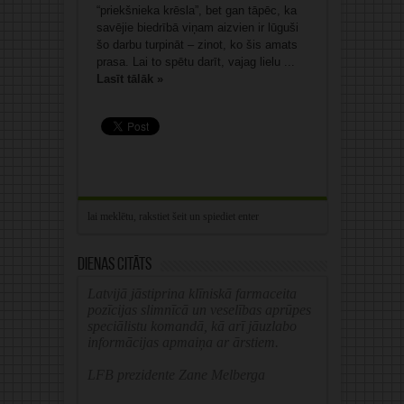
“priekšnieka krēsla”, bet gan tāpēc, ka
savējie biedrībā viņam aizvien ir lūguši
šo darbu turpināt – zinot, ko šis amats
prasa. Lai to spētu darīt, vajag lielu ...
Lasīt tālāk »
Dienas citāts
Latvijā jāstiprina klīniskā farmaceita
pozīcijas slimnīcā un veselības aprūpes
speciālistu komandā, kā arī jāuzlabo
informācijas apmaiņa ar ārstiem.
LFB prezidente Zane Melberga