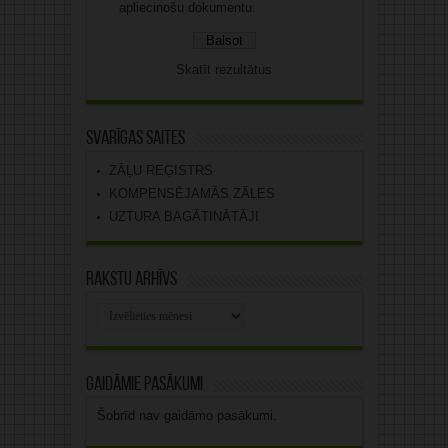
apliecinošu dokumentu.
Skatīt rezultātus
Svarīgas saites
ZĀĻU REĢISTRS
KOMPENSĒJAMĀS ZĀLES
UZTURA BAGĀTINĀTĀJI
Rakstu arhīvs
Rakstu
arhīvs
Gaidāmie pasākumi
Šobrīd nav gaidāmo pasākumi.