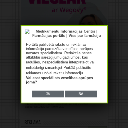
Portālā publicētā rakstu un reklāmas
informācija paredzēta veselības aprūpes
nozares speciālistiem. Redakcija nenes
atbildību sarežģījumu gadījumos, kas
radušies,
nespeciālistiem
interpretējot vai
nelietderīgi izmantojot Portālā publicēto
reklāmas un/vai rakstu informāciju.
Vai esat speciālists veselības aprūpes
jomā?
Jā
Nē
Reklāma