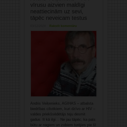
vīrusu aizvien maldīgi
neattiecinām uz sevi,
tāpēc neveicam testus
03/12/2024
Rakstīt komentāru
Andris Veiķenieks, AGIHAS – atbalsta
biedrības cilvēkiem, kuri dzīvo ar HIV –
valdes priekšsēdētājs teju desmit
gadus. It kā ilgi… Ne jau tāpēc, ka pats
būtu ar nagiem un zobiem turējies pie šī