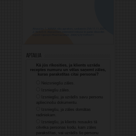
Aptauja
Kā jūs rīkosities, ja klients uzrāda
receptes numuru un vēlas saņemt zāles,
kuras parakstītas citai personai?
Neizsniegšu zāles.
Izsniegšu zāles.
Izsniegšu, ja uzrādīs savu personu
apliecinošu dokumentu.
Izsniegšu, ja zāles domātas
radiniekam.
Izsniegšu, ja klients nosauks tā
cilvēka personas kodu, kam zāles
parakstītas, vai uzrādīs šo personu