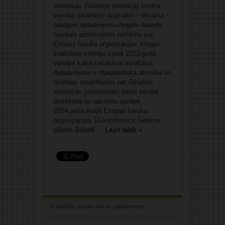
slimnīcas (Stradiņa slimnīca) Insulta
vienība saņēmusi augstāko – dimanta –
pakāpes apbalvojumu Angels Awards.
Iegūtais apbalvojums piešķirts par
Eiropas Insulta organizācijas stingru
kvalitātes kritēriju izpildi 2023.gadā,
vērtējot katra ceturkšņa rezultātus.
Apbalvojums ir starptautiska atzinība un
izcilības novērtējums par Stradiņa
slimnīcas profesionālo darbu insulta
ārstēšanā un pacientu aprūpē.
2024.gada maijā Eiropas Insulta
organizācijas 10.konferencē Šveices
pilsētā Bāzelē ...
Lasīt tālāk »