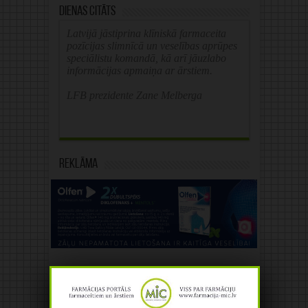
Dienas citāts
Latvijā jāstiprina klīniskā farmaceita
pozīcijas slimnīcā un veselības aprūpes
speciālistu komandā, kā arī jāuzlabo
informācijas apmaiņa ar ārstiem.
LFB prezidente Zane Melberga
Reklāma
Reklāma