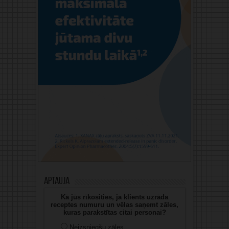
Aptauja
Kā jūs rīkosities, ja klients uzrāda
receptes numuru un vēlas saņemt zāles,
kuras parakstītas citai personai?
Neizsniegšu zāles.