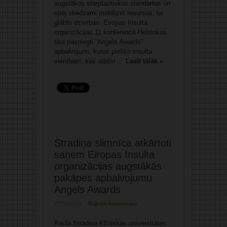
augstākos starptautiskos standartus un
spēj steidzami mobilizēt resursus, lai
glābtu dzīvības. Eiropas Insulta
organizācijas 11.konferencē Helsinkos
tika pasniegti “Angels Awards”
apbalvojumi, kurus piešķir insulta
vienībām, kas atbilst ...
Lasīt tālāk »
Stradiņa slimnīca atkārtoti
saņem Eiropas Insulta
organizācijas augstākās
pakāpes apbalvojumu
Angels Awards
27/05/2024
Rakstīt komentāru
Paula Stradiņa Klīniskās universitātes