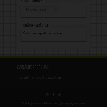
Rakstu arhīvs
Rakstu
arhīvs
Gaidāmie pasākumi
Šobrīd nav gaidāmo pasākumi.
Gaidāmie pasākumi
Šobrīd nav gaidāmo pasākumi.
Redakcija nenes atbildību sarežģījumu gadījumos, kas