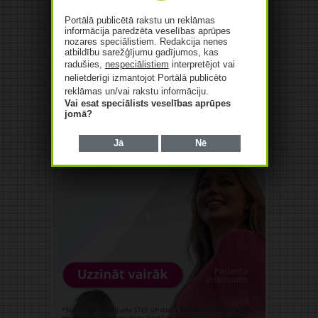
Portālā publicētā rakstu un reklāmas
informācija paredzēta veselības aprūpes
nozares speciālistiem. Redakcija nenes
atbildību sarežģījumu gadījumos, kas
radušies,
nespeciālistiem
interpretējot vai
nelietderīgi izmantojot Portālā publicēto
reklāmas un/vai rakstu informāciju.
Vai esat speciālists veselības aprūpes
jomā?
Jā
Nē