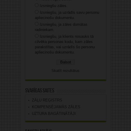
Izsniegšu zāles.
Izsniegšu, ja uzrādīs savu personu
apliecinošu dokumentu.
Izsniegšu, ja zāles domātas
radiniekam.
Izsniegšu, ja klients nosauks tā
cilvēka personas kodu, kam zāles
parakstītas, vai uzrādīs šo personu
apliecinošu dokumentu.
Skatīt rezultātus
Svarīgas saites
ZĀĻU REĢISTRS
KOMPENSĒJAMĀS ZĀLES
UZTURA BAGĀTINĀTĀJI