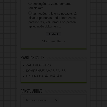
Izsniegšu, ja zāles domātas
radiniekam.
Izsniegšu, ja klients nosauks tā
cilvēka personas kodu, kam zāles
parakstītas, vai uzrādīs šo personu
apliecinošu dokumentu.
Skatīt rezultātus
Svarīgas saites
ZĀĻU REĢISTRS
KOMPENSĒJAMĀS ZĀLES
UZTURA BAGĀTINĀTĀJI
Rakstu arhīvs
Rakstu
arhīvs