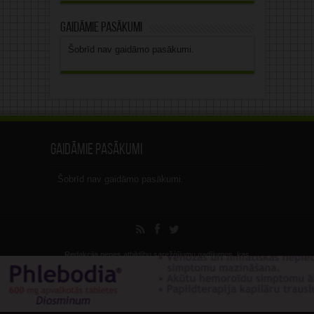
Gaidāmie pasākumi
Šobrīd nav gaidāmo pasākumi.
Gaidāmie pasākumi
Šobrīd nav gaidāmo pasākumi.
Redakcija nenes atbildību sarežģījumu gadījumos, kas
radušies, nespeciālistiem interpretējot vai nelietderīgi
izmantojot šo informāciju.