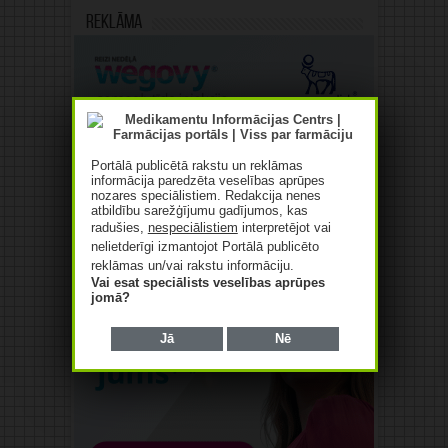
Reklāma
Portālā publicētā rakstu un reklāmas
informācija paredzēta veselības aprūpes
nozares speciālistiem. Redakcija nenes
atbildību sarežģījumu gadījumos, kas
radušies,
nespeciālistiem
interpretējot vai
nelietderīgi izmantojot Portālā publicēto
reklāmas un/vai rakstu informāciju.
Vai esat speciālists veselības aprūpes
jomā?
Jā
Nē