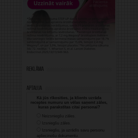
Reklāma
Aptauja
Kā jūs rīkosities, ja klients uzrāda
receptes numuru un vēlas saņemt zāles,
kuras parakstītas citai personai?
Neizsniegšu zāles.
Izsniegšu zāles.
Izsniegšu, ja uzrādīs savu personu
apliecinošu dokumentu.