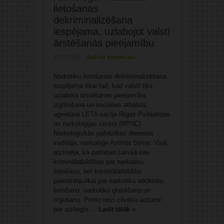
lietošanas
dekriminalizēšana
iespējama, uzlabojot valstī
ārstēšanās pieejamību
25/07/2024
Rakstīt komentāru
Narkotiku lietošanas dekriminalizēšana
iespējama tikai tad, kad valstī tiks
uzlabota ārstēšanas pieejamība,
izglītošana un sociālais atbalsts,
aģentūrai LETA sacīja Rīgas Psihiatrijas
un narkoloģijas centra (RPNC)
Narkoloģiskās palīdzības dienesta
vadītāja, narkoloģe Astrīda Stirna. Viņā
atzīmēja, ka patlaban Latvijā nav
kriminālatbildības par narkotiku
lietošanu, bet kriminālatbildība
paredzēta tikai par narkotiku atkārtotu
lietošanu, narkotiku glabāšanu un
tirgošanu. Pirmo reizi cilvēku aizturot
par aizliegto ...
Lasīt tālāk »