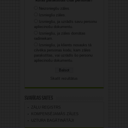
kuras parakstītas citai personai?
Neizsniegšu zāles.
Izsniegšu zāles.
Izsniegšu, ja uzrādīs savu personu
apliecinošu dokumentu.
Izsniegšu, ja zāles domātas
radiniekam.
Izsniegšu, ja klients nosauks tā
cilvēka personas kodu, kam zāles
parakstītas, vai uzrādīs šo personu
apliecinošu dokumentu.
Skatīt rezultātus
Svarīgas saites
ZĀĻU REĢISTRS
KOMPENSĒJAMĀS ZĀLES
UZTURA BAGĀTINĀTĀJI