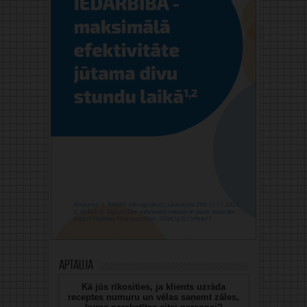
Aptauja
Kā jūs rīkosities, ja klients uzrāda
receptes numuru un vēlas saņemt zāles,