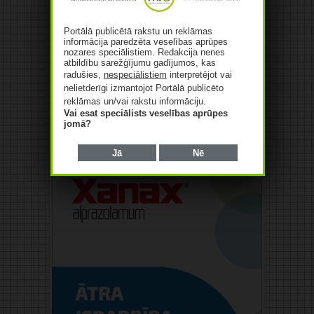
Portālā publicētā rakstu un reklāmas
informācija paredzēta veselības aprūpes
nozares speciālistiem. Redakcija nenes
atbildību sarežģījumu gadījumos, kas
radušies,
nespeciālistiem
interpretējot vai
nelietderīgi izmantojot Portālā publicēto
reklāmas un/vai rakstu informāciju.
Vai esat speciālists veselības aprūpes
jomā?
Reklāma
Jā
Nē