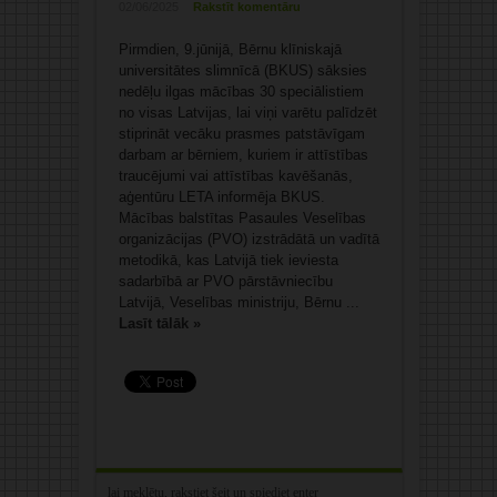
02/06/2025
Rakstīt komentāru
Pirmdien, 9.jūnijā, Bērnu klīniskajā
universitātes slimnīcā (BKUS) sāksies
nedēļu ilgas mācības 30 speciālistiem
no visas Latvijas, lai viņi varētu palīdzēt
stiprināt vecāku prasmes patstāvīgam
darbam ar bērniem, kuriem ir attīstības
traucējumi vai attīstības kavēšanās,
aģentūru LETA informēja BKUS.
Mācības balstītas Pasaules Veselības
organizācijas (PVO) izstrādātā un vadītā
metodikā, kas Latvijā tiek ieviesta
sadarbībā ar PVO pārstāvniecību
Latvijā, Veselības ministriju, Bērnu ...
Lasīt tālāk »