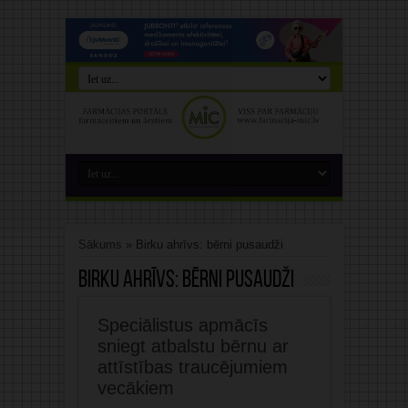
Sākums
»
Birku ahrīvs: bērni pusaudži
Birku ahrīvs:
bērni pusaudži
Speciālistus apmācīs
sniegt atbalstu bērnu ar
attīstības traucējumiem
vecākiem