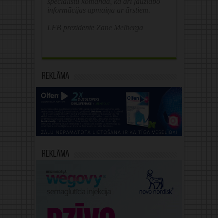
speciālistu komandā, kā arī jāuzlabo
informācijas apmaiņa ar ārstiem.
LFB prezidente Zane Melberga
Reklāma
Reklāma