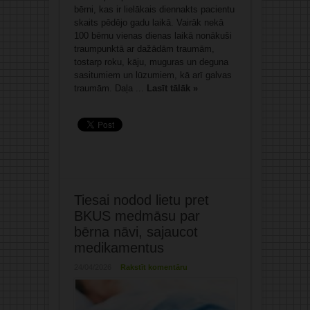
bērni, kas ir lielākais diennakts pacientu
skaits pēdējo gadu laikā. Vairāk nekā
100 bērnu vienas dienas laikā nonākuši
traumpunktā ar dažādām traumām,
tostarp roku, kāju, muguras un deguna
sasitumiem un lūzumiem, kā arī galvas
traumām. Daļa ...
Lasīt tālāk »
Tiesai nodod lietu pret
BKUS medmāsu par
bērna nāvi, sajaucot
medikamentus
24/04/2026
Rakstīt komentāru