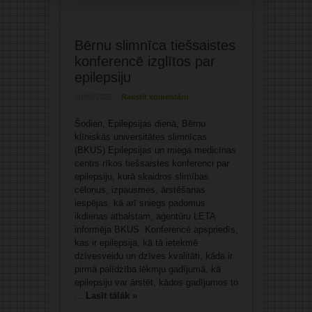
Bērnu slimnīca tiešsaistes
konferencē izglītos par
epilepsiju
10/02/2026
Rakstīt komentāru
Šodien, Epilepsijas dienā, Bērnu
klīniskās universitātes slimnīcas
(BKUS) Epilepsijas un miega medicīnas
centrs rīkos tiešsaistes konferenci par
epilepsiju, kurā skaidros slimības
cēloņus, izpausmes, ārstēšanas
iespējas, kā arī sniegs padomus
ikdienas atbalstam, aģentūru LETA
informēja BKUS. Konferencē apspriedīs,
kas ir epilepsija, kā tā ietekmē
dzīvesveidu un dzīves kvalitāti, kāda ir
pirmā palīdzība lēkmju gadījumā, kā
epilepsiju var ārstēt, kādos gadījumos to
...
Lasīt tālāk »