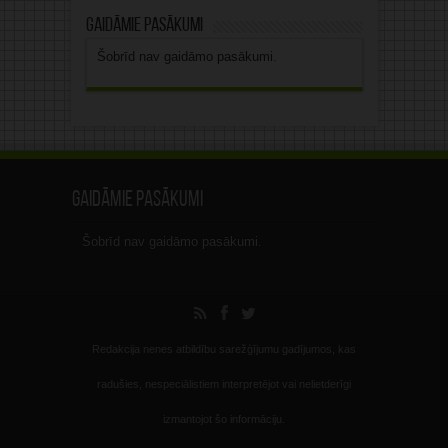
Gaidāmie pasākumi
Šobrīd nav gaidāmo pasākumi.
Gaidāmie pasākumi
Šobrīd nav gaidāmo pasākumi.
Redakcija nenes atbildību sarežģījumu gadījumos, kas
radušies, nespeciālistiem interpretējot vai nelietderīgi
izmantojot šo informāciju.