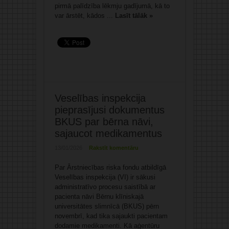
pirmā palīdzība lēkmju gadījumā, kā to
var ārstēt, kādos ...
Lasīt tālāk »
Veselības inspekcija
pieprasījusi dokumentus
BKUS par bērna nāvi,
sajaucot medikamentus
13/01/2026
Rakstīt komentāru
Par Ārstniecības riska fondu atbildīgā
Veselības inspekcija (VI) ir sākusi
administratīvo procesu saistībā ar
pacienta nāvi Bērnu klīniskajā
universitātes slimnīcā (BKUS) pērn
novembrī, kad tika sajaukti pacientam
dodamie medikamenti. Kā aģentūru