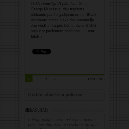
LETA informēja VI pārstāvis Gints
Georgs Muraševs, tiek turpināta
pārbaude par šo gadījumu un no BKUS
pieprasīta medicīniskā dokumentācija.
Jau vēstīts, ka pēc bērna nāves BKUS,
sajaucot pacientam dodamos ...
Lasīt
tālāk »
1
2
3
»
Lapa 1 no 3
Dienas citāts
Latvijā jāstiprina klīniskā farmaceita
pozīcijas slimnīcā un veselības aprūpes