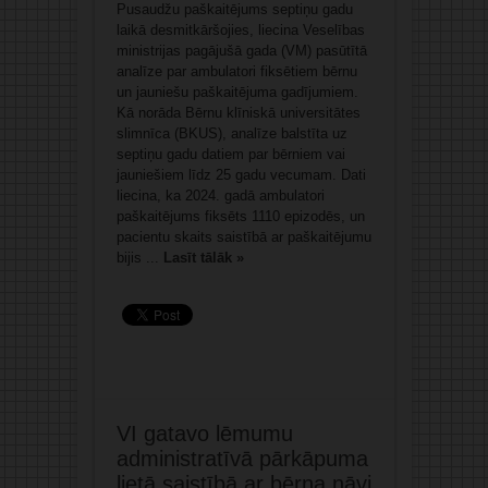
Pusaudžu paškaitējums septiņu gadu
laikā desmitkāršojies, liecina Veselības
ministrijas pagājušā gada (VM) pasūtītā
analīze par ambulatori fiksētiem bērnu
un jauniešu paškaitējuma gadījumiem.
Kā norāda Bērnu klīniskā universitātes
slimnīca (BKUS), analīze balstīta uz
septiņu gadu datiem par bērniem vai
jauniešiem līdz 25 gadu vecumam. Dati
liecina, ka 2024. gadā ambulatori
paškaitējums fiksēts 1110 epizodēs, un
pacientu skaits saistībā ar paškaitējumu
bijis ...
Lasīt tālāk »
VI gatavo lēmumu
administratīvā pārkāpuma
lietā saistībā ar bērna nāvi