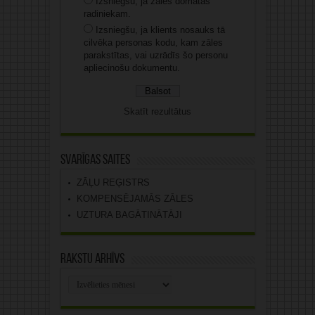
Izsniegšu, ja zāles domātas
radiniekam.
Izsniegšu, ja klients nosauks tā
cilvēka personas kodu, kam zāles
parakstītas, vai uzrādīs šo personu
apliecinošu dokumentu.
Skatīt rezultātus
Svarīgas saites
ZĀĻU REĢISTRS
KOMPENSĒJAMĀS ZĀLES
UZTURA BAGĀTINĀTĀJI
Rakstu arhīvs
Rakstu
arhīvs