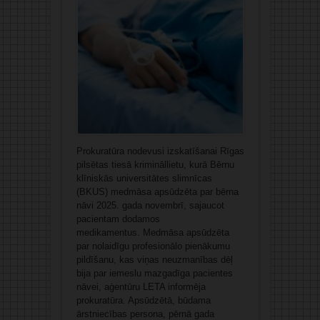
Prokuratūra nodevusi izskatīšanai Rīgas
pilsētas tiesā krimināllietu, kurā Bērnu
klīniskās universitātes slimnīcas
(BKUS) medmāsa apsūdzēta par bērna
nāvi 2025. gada novembrī, sajaucot
pacientam dodamos
medikamentus. Medmāsa apsūdzēta
par nolaidīgu profesionālo pienākumu
pildīšanu, kas viņas neuzmanības dēļ
bija par iemeslu mazgadīga pacientes
nāvei, aģentūru LETA informēja
prokuratūra. Apsūdzētā, būdama
ārstniecības persona, pērnā gada