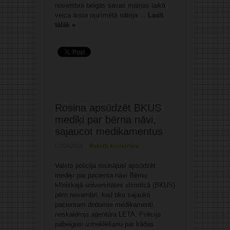
novembra beigās savas maiņas laikā
veica ārsta nozīmētā nātrija ...
Lasīt
tālāk »
Rosina apsūdzēt BKUS
mediķi par bērna nāvi,
sajaucot medikamentus
07/04/2026
Rakstīt komentāru
Valsts policija rosinājusi apsūdzēt
mediķi par pacienta nāvi Bērnu
klīniskajā universitātes slimnīcā (BKUS)
pērn novembrī, kad tika sajaukti
pacientam dodamie medikamenti,
noskaidroja aģentūra LETA. Policija
pabeigusi izmeklēšanu par kādas