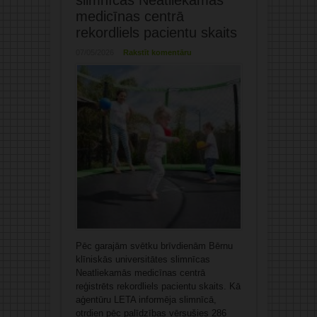
slimnīcas Neatliekamās
medicīnas centrā
rekordliels pacientu skaits
07/05/2026
Rakstīt komentāru
Pēc garajām svētku brīvdienām Bērnu
klīniskās universitātes slimnīcas
Neatliekamās medicīnas centrā
reģistrēts rekordliels pacientu skaits. Kā
aģentūru LETA informēja slimnīcā,
otrdien pēc palīdzības vērsušies 286