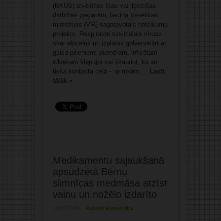
(BKUS) izvēlēties īsas vai ilgstošas
darbības preparātu, liecina Veselības
ministrijas (VM) sagatavotais noteikumu
projekts. Respiratori sincitiālais vīruss
skar elpceļus un izplatās galvenokārt ar
gaisa pilieniem, piemēram, inficētam
cilvēkam klepojot vai šķaudot, kā arī
tieša kontakta ceļā – ar rokām ...
Lasīt
tālāk »
Medikamentu sajaukšanā
apsūdzētā Bērnu
slimnīcas medmāsa atzīst
vainu un nožēlo izdarīto
13/07/2026
Rakstīt komentāru