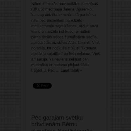
Bērnu klīniskās universitātes slimnīcas
(BKUS) medmāsa Jeļena Ugurenko,
kura apsūdzēta krimināllietā par bērna
nāvi pēc pacientam paredzēto
medikamentu sajaukšanas, atzīst savu
vainu un nožēlo notikušo, pirmdien
pirms tiesas sēdes žurnālistiem sacīja
apsūdzētās aizstāvis Aldis Liepiņš. Viņš
norādīja, ka notikušais bijusi “liktenīga
apstākļu sakritība” un liela nelaime. Viņš
arī sacīja, ka neviens nekļūst par
medmāsu ar nodomu pieļaut šādu
traģēdiju. Pēc ...
Lasīt tālāk »
Pēc garajām svētku
brīvdienām Bērnu