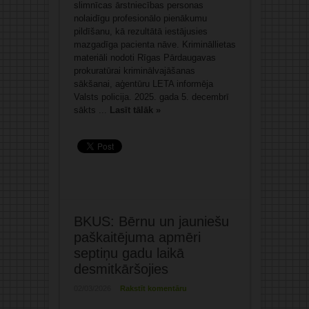
slimnīcas ārstniecības personas
nolaidīgu profesionālo pienākumu
pildīšanu, kā rezultātā iestājusies
mazgadīga pacienta nāve. Krimināllietas
materiāli nodoti Rīgas Pārdaugavas
prokuratūrai kriminālvajāšanas
sākšanai, aģentūru LETA informēja
Valsts policija. 2025. gada 5. decembrī
sākts ...
Lasīt tālāk »
BKUS: Bērnu un jauniešu
paškaitējuma apmēri
septiņu gadu laikā
desmitkāršojies
02/03/2026
Rakstīt komentāru