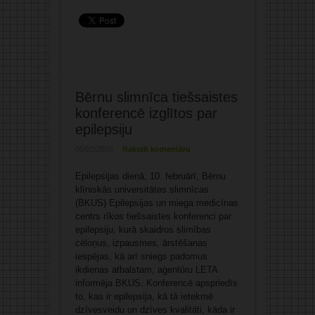
Bērnu slimnīca tiešsaistes
konferencē izglītos par
epilepsiju
05/02/2026
Rakstīt komentāru
Epilepsijas dienā, 10. februārī, Bērnu
klīniskās universitātes slimnīcas
(BKUS) Epilepsijas un miega medicīnas
centrs rīkos tiešsaistes konferenci par
epilepsiju, kurā skaidros slimības
cēloņus, izpausmes, ārstēšanas
iespējas, kā arī sniegs padomus
ikdienas atbalstam, aģentūru LETA
informēja BKUS. Konferencē apspriedīs
to, kas ir epilepsija, kā tā ietekmē
dzīvesveidu un dzīves kvalitāti, kāda ir