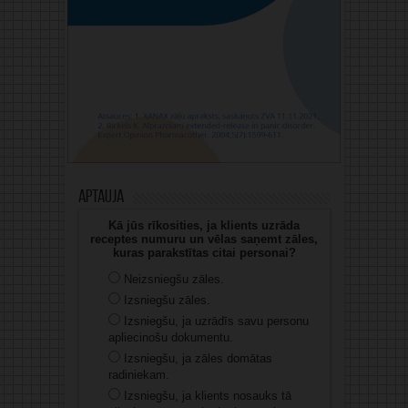
Aptauja
Kā jūs rīkosities, ja klients uzrāda
receptes numuru un vēlas saņemt zāles,
kuras parakstītas citai personai?
Neizsniegšu zāles.
Izsniegšu zāles.
Izsniegšu, ja uzrādīs savu personu
apliecinošu dokumentu.
Izsniegšu, ja zāles domātas
radiniekam.
Izsniegšu, ja klients nosauks tā