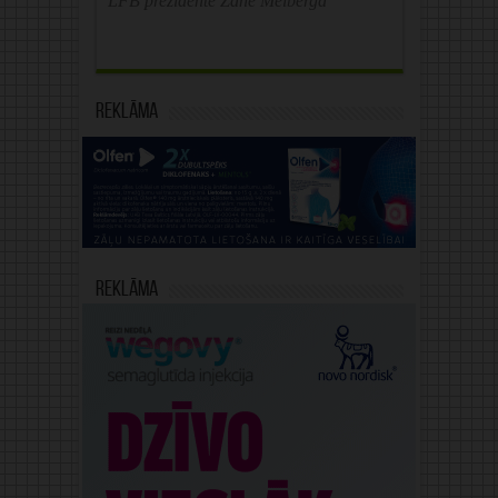
LFB prezidente Zane Melberga
Reklāma
Reklāma