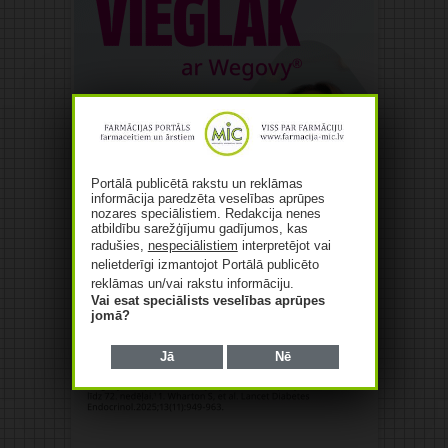
Portālā publicētā rakstu un reklāmas
informācija paredzēta veselības aprūpes
nozares speciālistiem. Redakcija nenes
atbildību sarežģījumu gadījumos, kas
radušies,
nespeciālistiem
interpretējot vai
nelietderīgi izmantojot Portālā publicēto
reklāmas un/vai rakstu informāciju.
Vai esat speciālists veselības aprūpes
jomā?
Jā
Nē