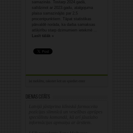
samazinās. Tostarp 2024.gadā,
salīdzinot ar 2023.gadu, atalgojuma
plaisa samazinājās par 2,5
procentpunktiem. Tāpat statistikas
pārvaldē norāda, ka darba samaksas
atšķirību starp dzimumiem ietekmē ...
Lasīt tālāk »
Dienas citāts
Latvijā jāstiprina klīniskā farmaceita
pozīcijas slimnīcā un veselības aprūpes
speciālistu komandā, kā arī jāuzlabo
informācijas apmaiņa ar ārstiem.