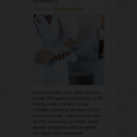
vīriešiem
16/04/2025
Rakstīt komentāru
Sievietēm vidējā bruto darba samaksa
stundā 2024.gadā Latvijā bija par 13,9%
mazāka nekā vīriešiem, liecina
Centrālās statistikas pārvaldes (CSP)
provizoriskie dati. Statistikas pārvaldē
atzīmē, ka sieviešu un vīriešu vidējā
stundas atalgojuma atšķirība pēdējo
četru gadu laikā pakāpeniski