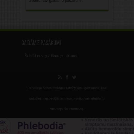
Šobrīd nav gaidāmo pasākumi.
Gaidāmie pasākumi
Šobrīd nav gaidāmo pasākumi.
Redakcija nenes atbildību sarežģījumu gadījumos, kas
radušies, nespeciālistiem interpretējot vai nelietderīgi
izmantojot šo informāciju.