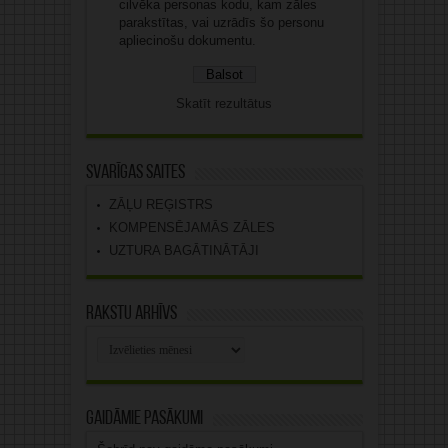
cilvēka personas kodu, kam zāles
parakstītas, vai uzrādīs šo personu
apliecinošu dokumentu.
Skatīt rezultātus
Svarīgas saites
ZĀĻU REĢISTRS
KOMPENSĒJAMĀS ZĀLES
UZTURA BAGĀTINĀTĀJI
Rakstu arhīvs
Rakstu
arhīvs
Gaidāmie pasākumi