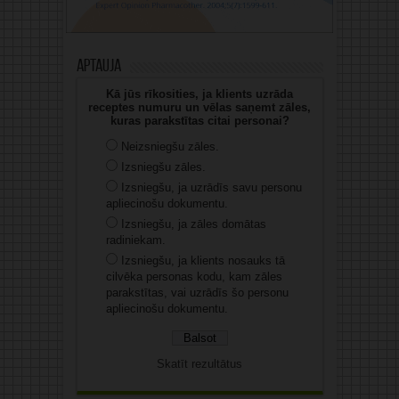
Aptauja
Kā jūs rīkosities, ja klients uzrāda
receptes numuru un vēlas saņemt zāles,
kuras parakstītas citai personai?
Neizsniegšu zāles.
Izsniegšu zāles.
Izsniegšu, ja uzrādīs savu personu
apliecinošu dokumentu.
Izsniegšu, ja zāles domātas
radiniekam.
Izsniegšu, ja klients nosauks tā
cilvēka personas kodu, kam zāles
parakstītas, vai uzrādīs šo personu
apliecinošu dokumentu.
Skatīt rezultātus