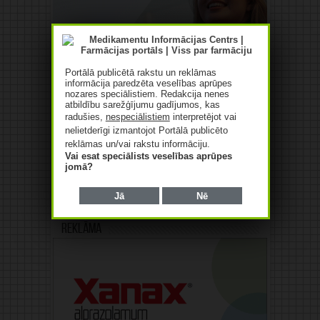
Portālā publicētā rakstu un reklāmas
informācija paredzēta veselības aprūpes
nozares speciālistiem. Redakcija nenes
atbildību sarežģījumu gadījumos, kas
radušies,
nespeciālistiem
interpretējot vai
nelietderīgi izmantojot Portālā publicēto
reklāmas un/vai rakstu informāciju.
Vai esat speciālists veselības aprūpes
jomā?
Jā
Nē
Reklāma