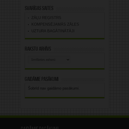
Svarīgas saites
ZĀĻU REĢISTRS
KOMPENSĒJAMĀS ZĀLES
UZTURA BAGĀTINĀTĀJI
Rakstu arhīvs
Rakstu
arhīvs
Gaidāmie pasākumi
Šobrīd nav gaidāmo pasākumi.