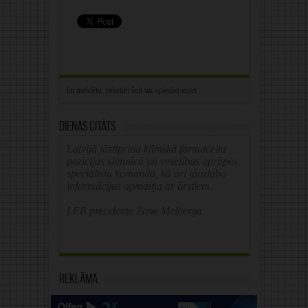
Dienas citāts
Latvijā jāstiprina klīniskā farmaceita
pozīcijas slimnīcā un veselības aprūpes
speciālistu komandā, kā arī jāuzlabo
informācijas apmaiņa ar ārstiem.
LFB prezidente Zane Melberga
Reklāma