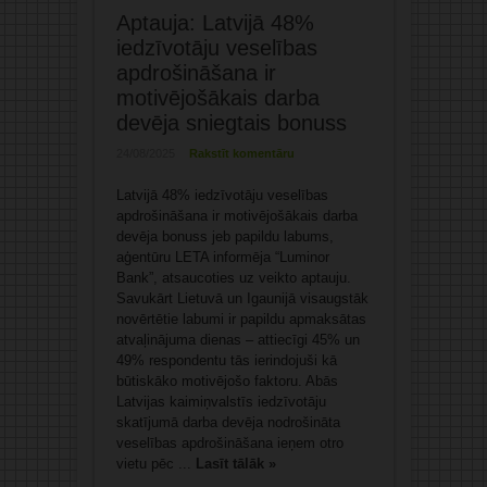
Aptauja: Latvijā 48%
iedzīvotāju veselības
apdrošināšana ir
motivējošākais darba
devēja sniegtais bonuss
24/08/2025
Rakstīt komentāru
Latvijā 48% iedzīvotāju veselības
apdrošināšana ir motivējošākais darba
devēja bonuss jeb papildu labums,
aģentūru LETA informēja “Luminor
Bank”, atsaucoties uz veikto aptauju.
Savukārt Lietuvā un Igaunijā visaugstāk
novērtētie labumi ir papildu apmaksātas
atvaļinājuma dienas – attiecīgi 45% un
49% respondentu tās ierindojuši kā
būtiskāko motivējošo faktoru. Abās
Latvijas kaimiņvalstīs iedzīvotāju
skatījumā darba devēja nodrošināta
veselības apdrošināšana ieņem otro
vietu pēc ...
Lasīt tālāk »