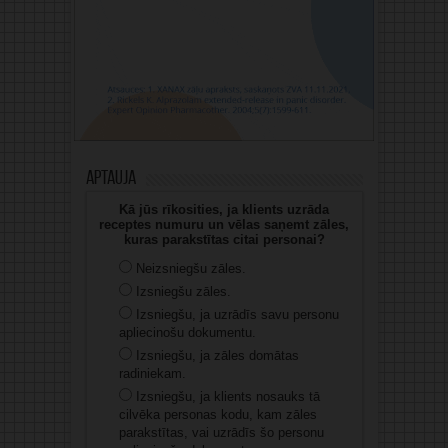
Aptauja
Kā jūs rīkosities, ja klients uzrāda
receptes numuru un vēlas saņemt zāles,
kuras parakstītas citai personai?
Neizsniegšu zāles.
Izsniegšu zāles.
Izsniegšu, ja uzrādīs savu personu
apliecinošu dokumentu.
Izsniegšu, ja zāles domātas
radiniekam.
Izsniegšu, ja klients nosauks tā
cilvēka personas kodu, kam zāles
parakstītas, vai uzrādīs šo personu