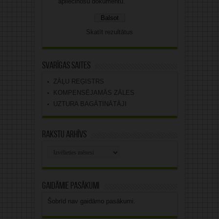
apliecinošu dokumentu.
Skatīt rezultātus
Svarīgas saites
ZĀĻU REĢISTRS
KOMPENSĒJAMĀS ZĀLES
UZTURA BAGĀTINĀTĀJI
Rakstu arhīvs
Rakstu
arhīvs
Gaidāmie pasākumi
Šobrīd nav gaidāmo pasākumi.