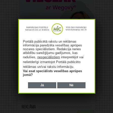
Portālā publicētā rakstu un reklāmas
informācija paredzēta veselības aprūpes
nozares speciālistiem. Redakcija nenes
atbildību sarežģījumu gadījumos, kas
radušies,
nespeciālistiem
interpretējot vai
nelietderīgi izmantojot Portālā publicēto
reklāmas un/vai rakstu informāciju.
Vai esat speciālists veselības aprūpes
jomā?
Jā
Nē
Reklāma