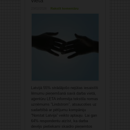
vietā
23/02/2026
Rakstīt komentāru
Latvijā 55% strādājošo nejūtas iesaistīti
lēmumu pieņemšanā savā darba vietā,
aģentūru LETA informēja tekstila nomas
uzņēmums “Lindstrom”, atsaucoties uz
sadarbībā ar pētījumu kompāniju
“Norstat Latvija” veikto aptauju. Lai gan
64% respondentu atzīst, ka darba
devējs pietiekami skaidro pieņemtos