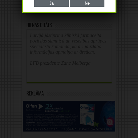
Alternative:
Jā
Nē
Dienas citāts
Latvijā jāstiprina klīniskā farmaceita
pozīcijas slimnīcā un veselības aprūpes
speciālistu komandā, kā arī jāuzlabo
informācijas apmaiņa ar ārstiem.
LFB prezidente Zane Melberga
Reklāma