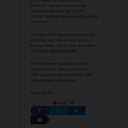
14% norāda, ka jūtas iesaistīti
lēmumos, kas skar viņu darbu un
uzņēmuma attīstību, bet vēl 31%
atzīmē, ka drīzāk jūtas iesaistīti, norāda
“Lindstrom”.
Vienlaikus 55% respondentu atzīst, ka
lēmumos, kas tieši attiecas uz viņu
ikdienas darbu, drīzāk jūtas neiesaistīti
vai nemaz nejūtas iesaistīti.
Pēc “Lindstrom” pasūtījuma veiktā
“Norstat Latvija” aptauja norisinājās
2026. gada februārī, piedaloties 1005
respondentiem visā Latvijā.
Avots: LETA
Patīk