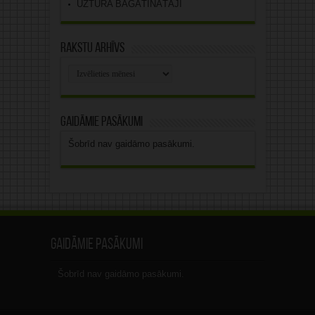
UZTURA BAGĀTINĀTĀJI
Rakstu arhīvs
Rakstu
arhīvs
Gaidāmie pasākumi
Šobrīd nav gaidāmo pasākumi.
Gaidāmie pasākumi
Šobrīd nav gaidāmo pasākumi.