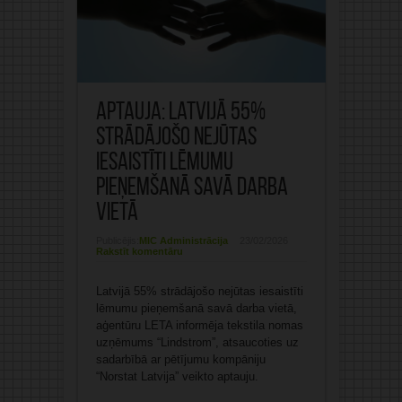
Aptauja: Latvijā 55%
strādājošo nejūtas
iesaistīti lēmumu
pieņemšanā savā darba
vietā
Publicējis:
MIC Administrācija
23/02/2026
Rakstīt komentāru
Latvijā 55% strādājošo nejūtas iesaistīti
lēmumu pieņemšanā savā darba vietā,
aģentūru LETA informēja tekstila nomas
uzņēmums “Lindstrom”, atsaucoties uz
sadarbībā ar pētījumu kompāniju
“Norstat Latvija” veikto aptauju.