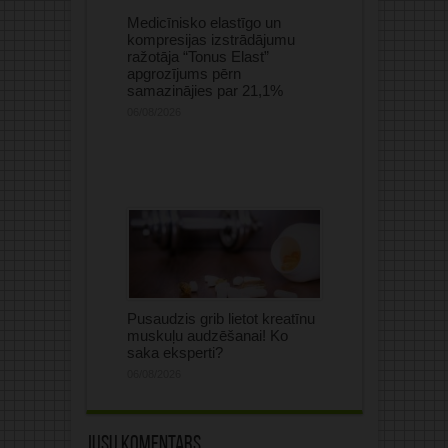
Medicīnisko elastīgo un
kompresijas izstrādājumu
ražotāja “Tonus Elast”
apgrozījums pērn
samazinājies par 21,1%
06/08/2026
Pusaudzis grib lietot kreatīnu
muskuļu audzēšanai! Ko
saka eksperti?
06/08/2026
Jūsu komentārs