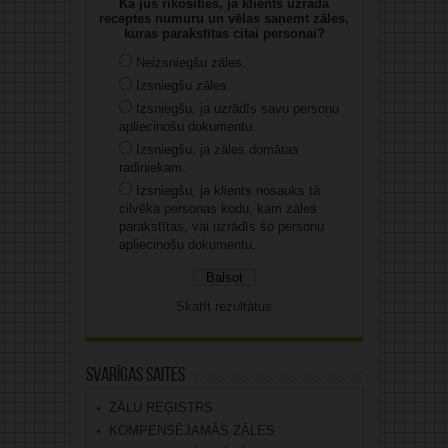
Kā jūs rīkosities, ja klients uzrāda
receptes numuru un vēlas saņemt zāles,
kuras parakstītas citai personai?
Neizsniegšu zāles.
Izsniegšu zāles.
Izsniegšu, ja uzrādīs savu personu
apliecinošu dokumentu.
Izsniegšu, ja zāles domātas
radiniekam.
Izsniegšu, ja klients nosauks tā
cilvēka personas kodu, kam zāles
parakstītas, vai uzrādīs šo personu
apliecinošu dokumentu.
Skatīt rezultātus
Svarīgas saites
ZĀĻU REĢISTRS
KOMPENSĒJAMĀS ZĀLES