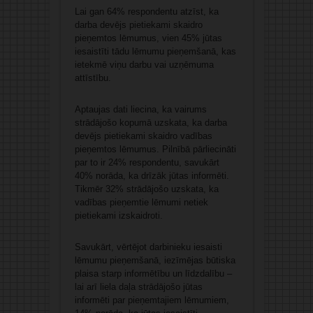
Lai gan 64% respondentu atzīst, ka
darba devējs pietiekami skaidro
pieņemtos lēmumus, vien 45% jūtas
iesaistīti tādu lēmumu pieņemšanā, kas
ietekmē viņu darbu vai uzņēmuma
attīstību.
Aptaujas dati liecina, ka vairums
strādājošo kopumā uzskata, ka darba
devējs pietiekami skaidro vadības
pieņemtos lēmumus. Pilnībā pārliecināti
par to ir 24% respondentu, savukārt
40% norāda, ka drīzāk jūtas informēti.
Tikmēr 32% strādājošo uzskata, ka
vadības pieņemtie lēmumi netiek
pietiekami izskaidroti.
Savukārt, vērtējot darbinieku iesaisti
lēmumu pieņemšanā, iezīmējas būtiska
plaisa starp informētību un līdzdalību –
lai arī liela daļa strādājošo jūtas
informēti par pieņemtajiem lēmumiem,