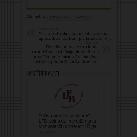
Atzīmēti ar:
DARBAVIETA
LĒMUMI
Iepriekšējais:
Aicina pieteikties krīzes intervences
apmācībām darbam pie krīzes tālruņa
Nākamais:
Pēc divu medicīnisko ierīču
uzraudzības institūciju akreditācijas
anulēšanas VI aicina ārstniecības
iestādes pārvērtēt ierīču drošumu
Saistītie raksti
2026. gada 25. septembrī
LFB aicina uz menedžmenta
kompetenču konferenci Rīgā!
06/08/2026