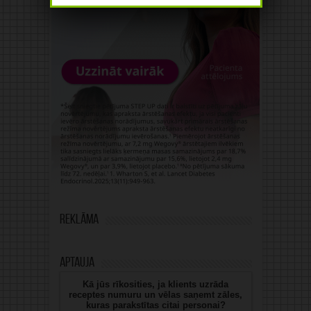
Reklāma
Aptauja
Kā jūs rīkosities, ja klients uzrāda
receptes numuru un vēlas saņemt zāles,
kuras parakstītas citai personai?