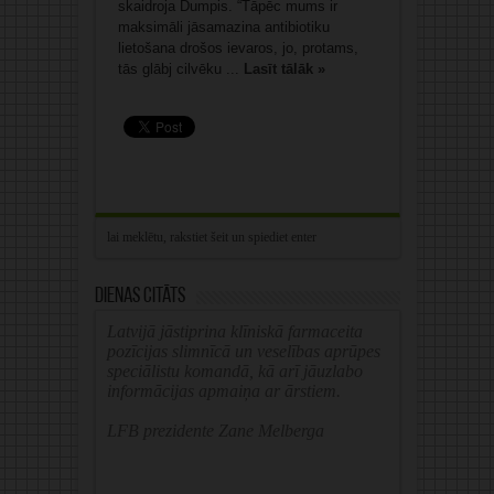
skaidroja Dumpis. “Tāpēc mums ir
maksimāli jāsamazina antibiotiku
lietošana drošos ievaros, jo, protams,
tās glābj cilvēku ...
Lasīt tālāk »
Dienas citāts
Latvijā jāstiprina klīniskā farmaceita
pozīcijas slimnīcā un veselības aprūpes
speciālistu komandā, kā arī jāuzlabo
informācijas apmaiņa ar ārstiem.
LFB prezidente Zane Melberga