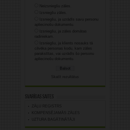
Neizsniegšu zāles.
Izsniegšu zāles.
Izsniegšu, ja uzrādīs savu personu
apliecinošu dokumentu.
Izsniegšu, ja zāles domātas
radiniekam.
Izsniegšu, ja klients nosauks tā
cilvēka personas kodu, kam zāles
parakstītas, vai uzrādīs šo personu
apliecinošu dokumentu.
Skatīt rezultātus
Svarīgas saites
ZĀĻU REĢISTRS
KOMPENSĒJAMĀS ZĀLES
UZTURA BAGĀTINĀTĀJI