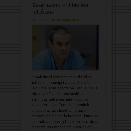
jāsamazina antibiotiku
lietošana
19/11/2025
Rakstīt komentāru
Ir maksimāli jāsamazina antibiotiku
lietošana, intervijā Latvijas Televīzijas
raidījumā “Rīta panorāma” sacīja Paula
Stradiņa klīniskās universitātes
slimnīcas galvenais infektoloģijas
speciālists Uga Dumpis. Jo vairāk
antibiotikas tiek lietotas, jo ātrāk
attīstās rezistence baktērijām, kuras ar
tām tiek ārstētas, jeb baktērijas izstrādā
aizsardzības mehānismu pret zālēm,