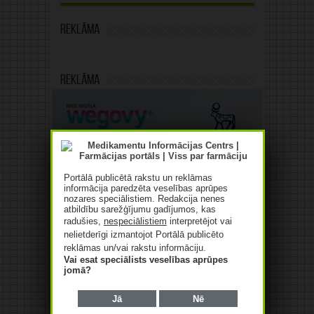
Reklāma
Reklāma
Portālā publicētā rakstu un reklāmas
informācija paredzēta veselības aprūpes
nozares speciālistiem. Redakcija nenes
atbildību sarežģījumu gadījumos, kas
radušies,
nespeciālistiem
interpretējot vai
nelietderīgi izmantojot Portālā publicēto
reklāmas un/vai rakstu informāciju.
Vai esat speciālists veselības aprūpes
jomā?
Jā
Nē