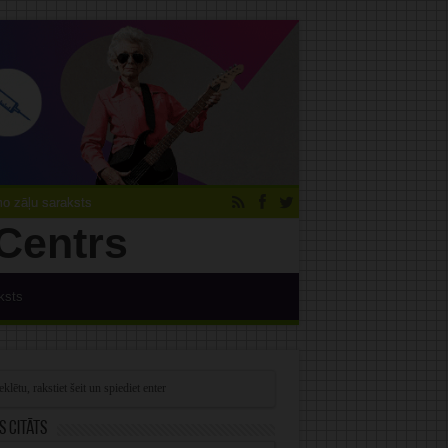
 zāļu saraksts
ksts
s citāts