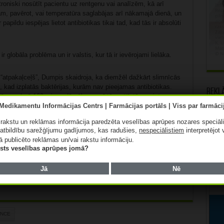
troniski nosūtīt pacientu uz rentgenu vai analīzēm, kā arī
ram, pavērot, vai temperatūra saglabājas arī nākamajā dienā, un
ir papildu iespējas lietot antibiotikas tikai tad, kad tās ir absolūti
ir globāla problēma un ir valstis, kur tā ir ievērojami lielāka.
s “atpakaļceļš”, Dumpis skaidroja, ka diemžēl dažkārt slimnīcās
a”, kad izplatās baktērijas, kurām nav pieejamas antibiotikas.
Rekl
dās, maksā 100 reizes dārgāk, un arī tām attīstās rezistence.
, bet ir jābūt prātīgākiem.
ā rakstu un reklāmas informācija paredzēta veselības aprūpes nozares speciāl
atbildību sarežģījumu gadījumos, kas radušies,
nespeciālistiem
interpretējot 
ā publicēto reklāmas un/vai rakstu informāciju.
lists veselības aprūpes jomā?
Patīk
Jā
Nē
ENCE