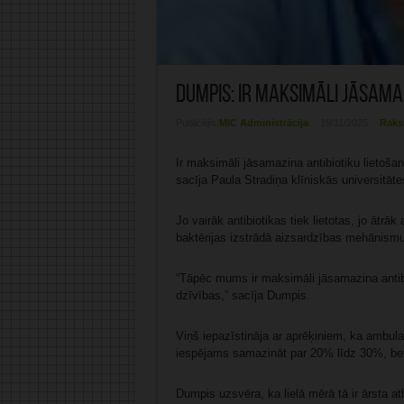
Dumpis: Ir maksimāli jāsama
Publicējis:
MIC Administrācija
19/11/2025
Raks
Ir maksimāli jāsamazina antibiotiku lietošan
sacīja Paula Stradiņa klīniskās universitāt
Jo vairāk antibiotikas tiek lietotas, jo ātrāk
baktērijas izstrādā aizsardzības mehānismu
“Tāpēc mums ir maksimāli jāsamazina antibio
dzīvības,” sacīja Dumpis.
Viņš iepazīstināja ar aprēķiniem, ka ambulat
iespējams samazināt par 20% līdz 30%, be
Dumpis uzsvēra, ka lielā mērā tā ir ārsta atb