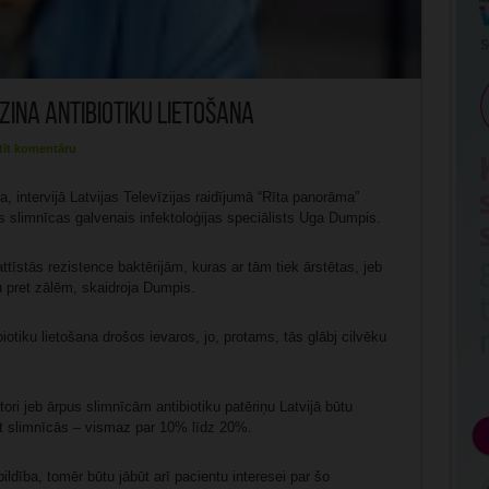
zina antibiotiku lietošana
tīt komentāru
a, intervijā Latvijas Televīzijas raidījumā “Rīta panorāma”
es slimnīcas galvenais infektoloģijas speciālists Uga Dumpis.
 attīstās rezistence baktērijām, kuras ar tām tiek ārstētas, jeb
 pret zālēm, skaidroja Dumpis.
tiku lietošana drošos ievaros, jo, protams, tās glābj cilvēku
ori jeb ārpus slimnīcām antibiotiku patēriņu Latvijā būtu
t slimnīcās – vismaz par 10% līdz 20%.
ildība, tomēr būtu jābūt arī pacientu interesei par šo