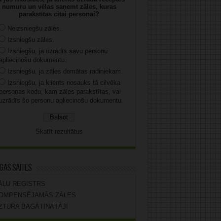
numuru un vēlas saņemt zāles, kuras
parakstītas citai personai?
Neizsniegšu zāles.
Izsniegšu zāles.
Izsniegšu, ja uzrādīs savu personu
apliecinošu dokumentu.
Izsniegšu, ja zāles domātas radiniekam.
Izsniegšu, ja klients nosauks tā cilvēka
personas kodu, kam zāles parakstītas, vai
uzrādīs šo personu apliecinošu dokumentu.
Skatīt rezultātus
gas saites
ĀĻU REĢISTRS
OMPENSĒJAMĀS ZĀLES
ZTURA BAGĀTINĀTĀJI