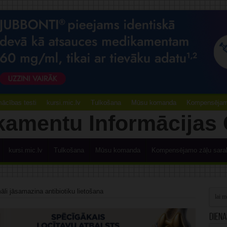
ācības testi
kursi.mic.lv
Tulkošana
Mūsu komanda
Kompensējamo
kursi.mic.lv
Tulkošana
Mūsu komanda
Kompensējamo zāļu sara
li jāsamazina antibiotiku lietošana
Diena