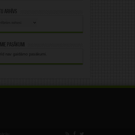
u arhīvs
stu
vs
mie pasākumi
rīd nav gaidāmo pasākumi.
māciju.