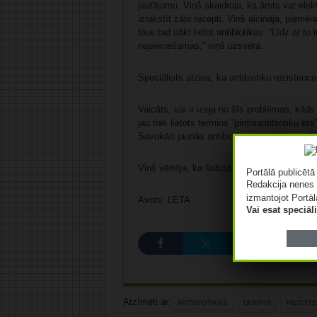
jautājumu. Viņš skaidroja, ka ārsts var elek
izrakstīt zāļu recepti. Viņš aicināja, piemē
tikai tad sākt lietot antibiotikas. “Līdz ar to 
nepieciešamas,” viņš uzsvēra.
Speciālists atzina, ka antibiotiku rezistence 
Vaicāts, vai ir izeja no šīs problēmas, kād
jau tiek lietots termins “pirmsantibiotiku ēr
Savukārt jaunās antibiotikas, ja tādas parā
Viņš vērtēja, ka šobrīd “tik traki Latvijā nav”
Portālā publicēt
Redakcija nenes 
izmantojot Portāl
Avots: LETA
Vai esat speciā
Atzīmēti ar:
ANTIBIOTIKAS
DUMPIS
REZIST