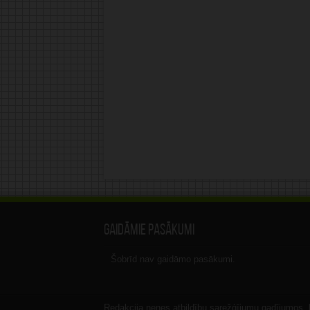
Gaidāmie pasākumi
Šobrīd nav gaidāmo pasākumi.
Redakcija nenes atbildību sarežģījumu gadījumos, ka