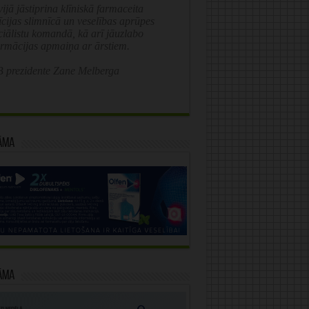
ijā jāstiprina klīniskā farmaceita
īcijas slimnīcā un veselības aprūpes
ciālistu komandā, kā arī jāuzlabo
ormācijas apmaiņa ar ārstiem.
 prezidente Zane Melberga
āma
āma