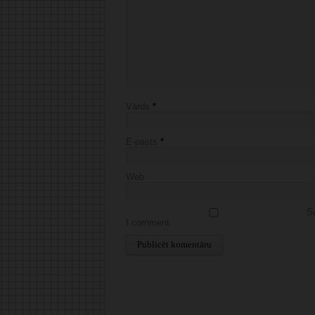
Vārds
*
E-pasts
*
Web
Sa
I comment.
Alternative: