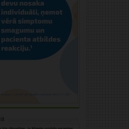
uja
 jūs rīkosities, ja klients uzrāda receptes