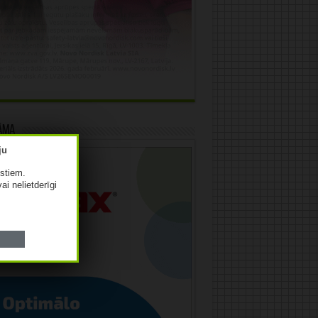
āma
istiem.
vai nelietderīgi