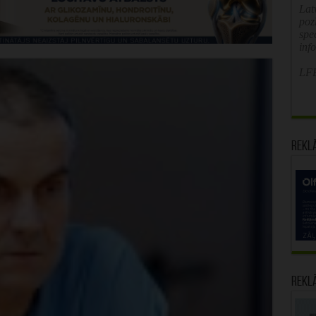
Latv
poz
spe
inf
LFB
Rekl
Rekl