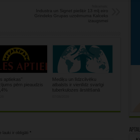
Nākamais:
Industra un Signet piešķir 13 mlj eiro
Grindeks Grupas uzņēmuma Kalceks
izaugsmei
s aptiekas”
Mediķu un līdzcilvēku
ījums pērn pieaudzis
atbalsts ir vienlīdz svarīgi
0,4%
tuberkulozes ārstēšanā
026
07/08/2026
Apta
lauki ir obligāti
*
Kā