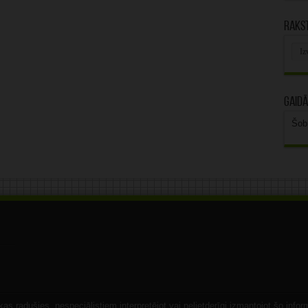
Rakst
Rak
arhī
Gaidā
Šob
s radušies, nespeciālistiem interpretējot vai nelietderīgi izmantojot šo infor