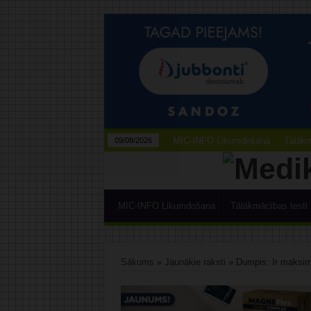
MIC-INFO Likumdošana
Tālākm
09/08/2026
MIC-INFO Likumdošana
Tālākmācības testi
Sākums
»
Jaunākie raksti
»
Dumpis: Ir maksimā