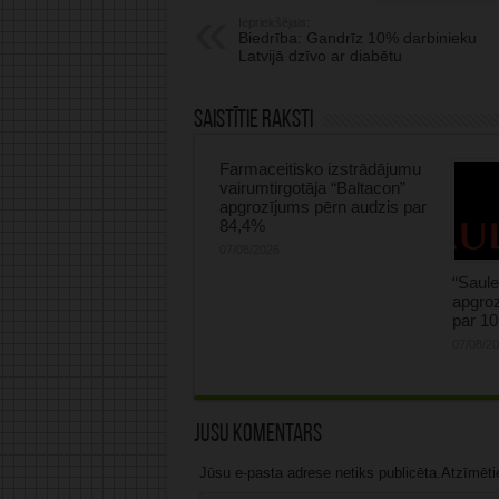
Iepriekšējais:
Biedrība: Gandrīz 10% darbinieku
Latvijā dzīvo ar diabētu
Saistītie raksti
Farmaceitisko izstrādājumu
vairumtirgotāja “Baltacon”
apgrozījums pērn audzis par
84,4%
07/08/2026
“Saule
apgroz
par 1
07/08/2
Jūsu komentārs
Jūsu e-pasta adrese netiks publicēta.Atzīmētie 