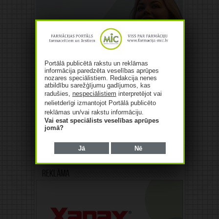
Portālā publicētā rakstu un reklāmas
informācija paredzēta veselības aprūpes
nozares speciālistiem. Redakcija nenes
atbildību sarežģījumu gadījumos, kas
radušies,
nespeciālistiem
interpretējot vai
nelietderīgi izmantojot Portālā publicēto
reklāmas un/vai rakstu informāciju.
Vai esat speciālists veselības aprūpes
jomā?
Jā
Nē
Reklāma