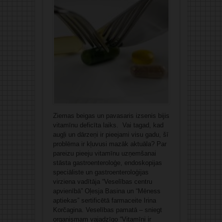
Ziemas beigas un pavasaris izsenis bijis
vitamīnu deficīta laiks. Vai tagad, kad
augļi un dārzeņi ir pieejami visu gadu, šī
problēma ir kļuvusi mazāk aktuāla? Par
pareizu pieeju vitamīnu uzņemšanai
stāsta gastroenteroloģe, endoskopijas
speciāliste un gastroenteroloģijas
virziena vadītāja “Veselības centru
apvienībā” Oļesja Basina un “Mēness
aptiekas” sertificētā farmaceite Irina
Korčagina. Veselības pamatā – sniegt
organismam vajadzīgo “Vitamīni ir