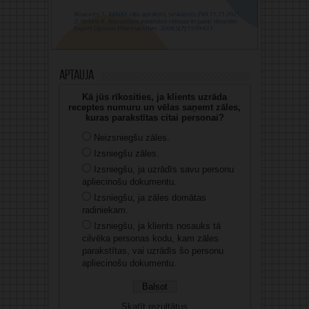
Aptauja
Kā jūs rīkosities, ja klients uzrāda
receptes numuru un vēlas saņemt zāles,
kuras parakstītas citai personai?
Neizsniegšu zāles.
Izsniegšu zāles.
Izsniegšu, ja uzrādīs savu personu
apliecinošu dokumentu.
Izsniegšu, ja zāles domātas
radiniekam.
Izsniegšu, ja klients nosauks tā
cilvēka personas kodu, kam zāles
parakstītas, vai uzrādīs šo personu
apliecinošu dokumentu.
Skatīt rezultātus