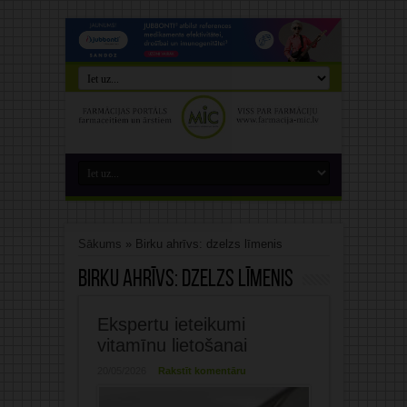
Sākums
»
Birku ahrīvs: dzelzs līmenis
Birku ahrīvs:
dzelzs līmenis
Ekspertu ieteikumi
vitamīnu lietošanai
20/05/2026
Rakstīt komentāru