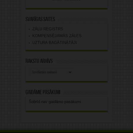
Svarīgas saites
ZĀĻU REĢISTRS
KOMPENSĒJAMĀS ZĀLES
UZTURA BAGĀTINĀTĀJI
Rakstu arhīvs
Rakstu
arhīvs
Gaidāmie pasākumi
Šobrīd nav gaidāmo pasākumi.