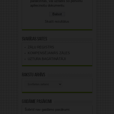
parakstītas, vai uzrādīs šo personu
apliecinošu dokumentu.
Skatīt rezultātus
Svarīgas saites
ZĀĻU REĢISTRS
KOMPENSĒJAMĀS ZĀLES
UZTURA BAGĀTINĀTĀJI
Rakstu arhīvs
Rakstu
arhīvs
Gaidāmie pasākumi
Šobrīd nav gaidāmo pasākumi.