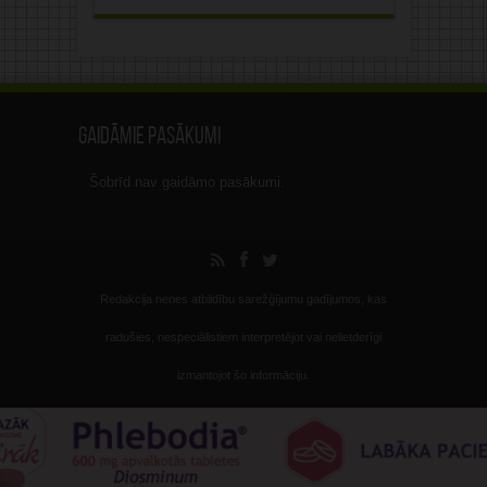
Gaidāmie pasākumi
Šobrīd nav gaidāmo pasākumi.
Redakcija nenes atbildību sarežģījumu gadījumos, kas
radušies, nespeciālistiem interpretējot vai nelietderīgi
izmantojot šo informāciju.