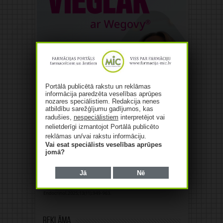
Portālā publicētā rakstu un reklāmas
informācija paredzēta veselības aprūpes
nozares speciālistiem. Redakcija nenes
atbildību sarežģījumu gadījumos, kas
radušies,
nespeciālistiem
interpretējot vai
nelietderīgi izmantojot Portālā publicēto
reklāmas un/vai rakstu informāciju.
Vai esat speciālists veselības aprūpes
jomā?
Jā
Nē
Reklāma