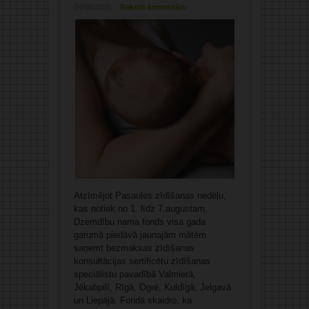
04/08/2025
Rakstīt komentāru
Atzīmējot Pasaules zīdīšanas nedēļu,
kas notiek no 1. līdz 7.augustam,
Dzemdību nama fonds visa gada
garumā piedāvā jaunajām mātēm
saņemt bezmaksas zīdīšanas
konsultācijas sertificētu zīdīšanas
speciālistu pavadībā Valmierā,
Jēkabpilī, Rīgā, Ogrē, Kuldīgā, Jelgavā
un Liepājā. Fondā skaidro, ka