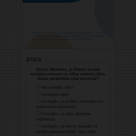
Aptauja
Kā jūs rīkosities, ja klients uzrāda
receptes numuru un vēlas saņemt zāles,
kuras parakstītas citai personai?
Neizsniegšu zāles.
Izsniegšu zāles.
Izsniegšu, ja uzrādīs savu personu
apliecinošu dokumentu.
Izsniegšu, ja zāles domātas
radiniekam.
Izsniegšu, ja klients nosauks tā
cilvēka personas kodu, kam zāles