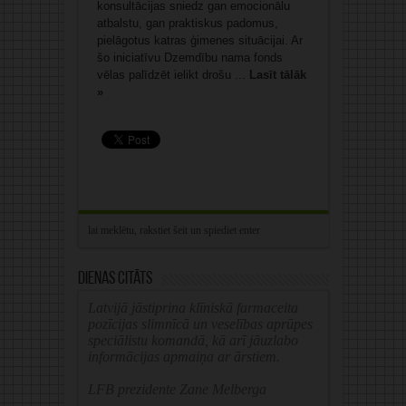
konsultācijas sniedz gan emocionālu
atbalstu, gan praktiskus padomus,
pielāgotus katras ģimenes situācijai. Ar
šo iniciatīvu Dzemdību nama fonds
vēlas palīdzēt ielikt drošu ...
Lasīt tālāk
»
Dienas citāts
Latvijā jāstiprina klīniskā farmaceita
pozīcijas slimnīcā un veselības aprūpes
speciālistu komandā, kā arī jāuzlabo
informācijas apmaiņa ar ārstiem.
LFB prezidente Zane Melberga