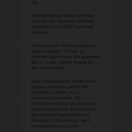
dati.
Mirstības rādītājs nedaudz pārsniedz
31%, norādīts Nacionālā sabiedrības
veselības institūta (INSP) jaunākajā
ziņojumā.
Tomēr patiesais inficēšanās gadījumu
skaits, domājams, ir lielāks, jo
infekcijas uzliesmojums tika apstiprināts
tikai 15. maijā, vairākas nedēļas pēc
tam, kad tas sākās.
Nesen tika apstiprināts pirmais nāves
gadījums Kisangani, gandrīz 600
kilometrus no Ebolas vīrusa
uzliesmojuma epicentra. Pēc
inficēšanās ar Ebolas vīrusu mirusi 24
gadus veca grūtniece, kuras ķermenis
pēc nāves tika slepus pārvests uz
Kisangani no Ituri provinces, kas ir
vīrusa uzliesmojuma centrs.