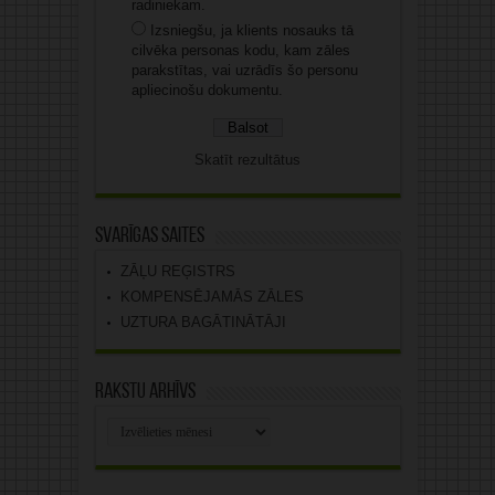
radiniekam.
Izsniegšu, ja klients nosauks tā
cilvēka personas kodu, kam zāles
parakstītas, vai uzrādīs šo personu
apliecinošu dokumentu.
Skatīt rezultātus
Svarīgas saites
ZĀĻU REĢISTRS
KOMPENSĒJAMĀS ZĀLES
UZTURA BAGĀTINĀTĀJI
Rakstu arhīvs
Rakstu
arhīvs