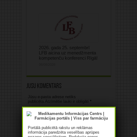
2026. gada 25. septembrī
LFB aicina uz menedžmenta
kompetenču konferenci Rīgā!
06/08/2026
Jūsu komentārs
Jūsu e-pasta adrese netiks
publicēta.Atzīmētie lauki ir obligāti
*
Portālā publicētā rakstu un reklāmas
informācija paredzēta veselības aprūpes
nozares speciālistiem. Redakcija nenes