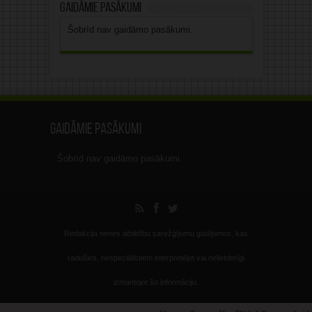
Gaidāmie pasākumi
Šobrīd nav gaidāmo pasākumi.
Gaidāmie pasākumi
Šobrīd nav gaidāmo pasākumi.
Redakcija nenes atbildību sarežģījumu gadījumos, kas
radušies, nespeciālistiem interpretējot vai nelietderīgi
izmantojot šo informāciju.