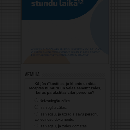
Aptauja
Kā jūs rīkosities, ja klients uzrāda
receptes numuru un vēlas saņemt zāles,
kuras parakstītas citai personai?
Neizsniegšu zāles.
Izsniegšu zāles.
Izsniegšu, ja uzrādīs savu personu
apliecinošu dokumentu.
Izsniegšu, ja zāles domātas