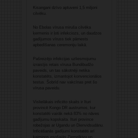
Kisangani dzīvo aptuveni 1,5 miljoni
cilvēku.
No Ebolas vīrusa miruša cilvēka
ķermenis ir ļoti infekciozs, un daudzos
gadījumos vīruss tiek pārnests
apbedīšanas ceremoniju laikā.
Pašreizējo infekcijas uzliesmojumu
izraisījis retais vīrusa Bundibudžo
paveids, un tas sākotnēji netika
konstatēts, izmantojot konvencionālos
testus. Šobrīd nav vakcīnas pret šo
vīrusa paveidu.
Vislielākais inficēto skaits ir Ituri
provincē Kongo DR austrumos, kur
konstatēti vairāk nekā 83% no nāves
gadījumu kopskaita. Ituri province
robežojas ar Ugandu un Dienvidsudānu.
Inficēšanās gadījumi konstatēti arī
kaimiņos esošajās Ziemeļkivu un