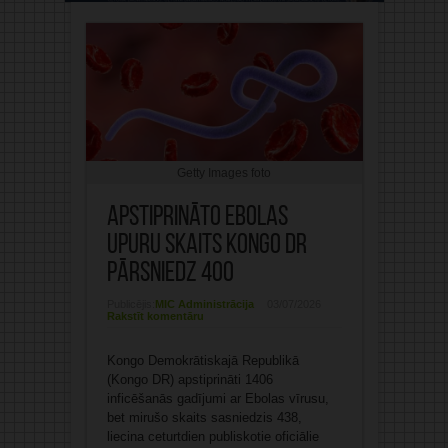
Getty Images foto
Apstiprināto Ebolas
upuru skaits Kongo DR
pārsniedz 400
Publicējis:
MIC Administrācija
03/07/2026
Rakstīt komentāru
Kongo Demokrātiskajā Republikā
(Kongo DR) apstiprināti 1406
inficēšanās gadījumi ar Ebolas vīrusu,
bet mirušo skaits sasniedzis 438,
liecina ceturtdien publiskotie oficiālie