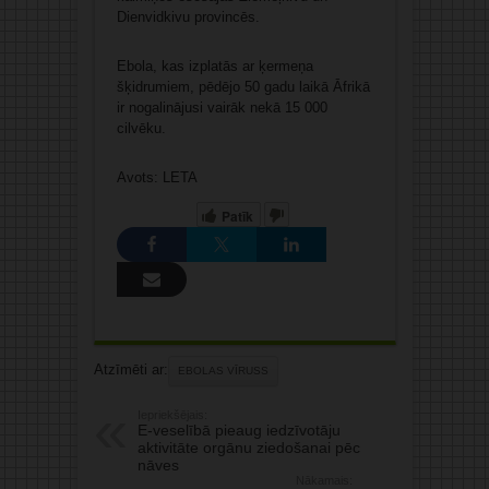
Dienvidkivu provincēs.
Ebola, kas izplatās ar ķermeņa
šķidrumiem, pēdējo 50 gadu laikā Āfrikā
ir nogalinājusi vairāk nekā 15 000
cilvēku.
Avots: LETA
Patīk
Atzīmēti ar:
EBOLAS VĪRUSS
Iepriekšējais:
E-veselībā pieaug iedzīvotāju
aktivitāte orgānu ziedošanai pēc
nāves
Nākamais: