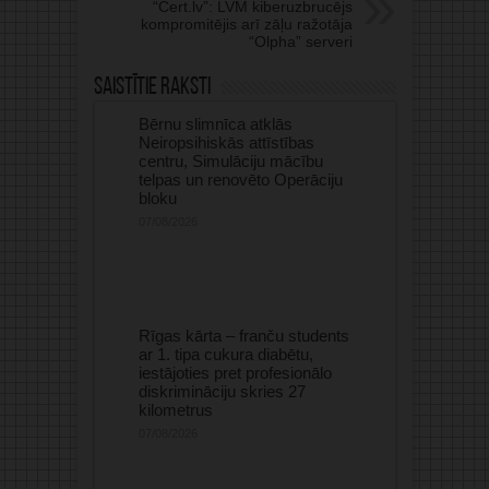
“Cert.lv”: LVM kiberuzbrucējs
kompromitējis arī zāļu ražotāja
“Olpha” serveri
Saistītie raksti
Bērnu slimnīca atklās
Neiropsihiskās attīstības
centru, Simulāciju mācību
telpas un renovēto Operāciju
bloku
07/08/2026
Rīgas kārta – franču students
ar 1. tipa cukura diabētu,
iestājoties pret profesionālo
diskrimināciju skries 27
kilometrus
07/08/2026