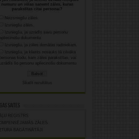
numuru un vēlas saņemt zāles, kuras
parakstītas citai personai?
Neizsniegšu zāles.
Izsniegšu zāles.
Izsniegšu, ja uzrādīs savu personu
apliecinošu dokumentu.
Izsniegšu, ja zāles domātas radiniekam.
Izsniegšu, ja klients nosauks tā cilvēka
personas kodu, kam zāles parakstītas, vai
uzrādīs šo personu apliecinošu dokumentu.
Skatīt rezultātus
gas saites
ĀĻU REĢISTRS
OMPENSĒJAMĀS ZĀLES
ZTURA BAGĀTINĀTĀJI