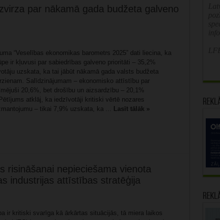
Latv
u izvirza par nākamā gada budžeta galveno
poz
spe
inf
LFB
juma “Veselības ekonomikas barometrs 2025” dati liecina, ka
pe ir kļuvusi par sabiedrības galveno prioritāti – 35,2%
votāju uzskata, ka tai jābūt nākamā gada valsts budžeta
irzienam. Salīdzinājumam – ekonomisko attīstību par
īmējuši 20,6%, bet drošību un aizsardzību – 20,1%
ētījums atklāj, ka iedzīvotāji kritiski vērtē nozares
Rekl
zmantojumu – tikai 7,9% uzskata, ka ...
Lasīt tālāk »
s risināšanai nepieciešama vienota
 industrijas attīstības stratēģija
Rekl
a ir kritiski svarīga kā ārkārtas situācijās, tā miera laikos