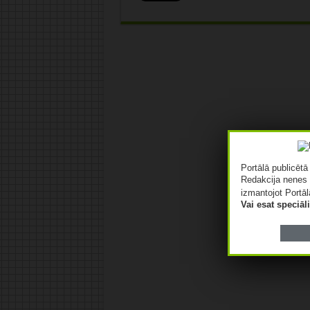
Portālā publicēt
Redakcija nenes 
izmantojot Portāl
Vai esat speciā