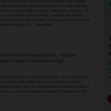
ībai (ES) jau tagad saskaroties ar regulāriem zāļu piegādes
ādēļ ir nekavējoties jāstiprina farmācijas industrijas attīstība,
iešama vienota stratēģiska pieeja. Tādēļ otrdien, 25.martā, ES
istru neformālajā sanāksmē Polijas galvaspilsētā Varšavā
istrs Hosams Abu Meri aicināja izstrādāt vienotu ES farmācijas
īstības stratēģiju. “ES ...
Lasīt tālāk »
o medikamentu pieejamība, mazinot
šanai Eiropas Savienības tirgū
lekss jautājums visā Eiropas Savienībā. Jo sevišķi Latvija
ēs atrisināt izolēti viena pati. Eiropas Savienība pašlaik
 pēdējo 20 gadu laikā, kur pieeja drošām un efektīvām zālēm ir
u procesus, tai skaitā samazinātu iekšējo birokrātiju jaunu zāļu