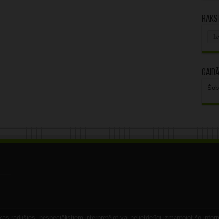
Rakst
Rak
arhī
Gaidā
Šob
s radušies, nespeciālistiem interpretējot vai nelietderīgi izmantojot šo infor