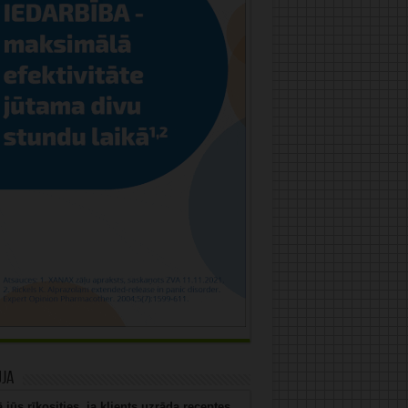
uja
 jūs rīkosities, ja klients uzrāda receptes