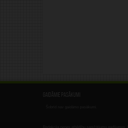
Gaidāmie pasākumi
Šobrīd nav gaidāmo pasākumi.
Redakcija nenes atbildību sarežģījumu gadījumos, ka