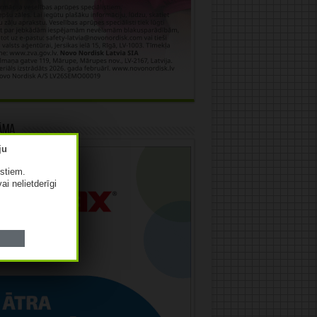
āma
istiem.
vai nelietderīgi