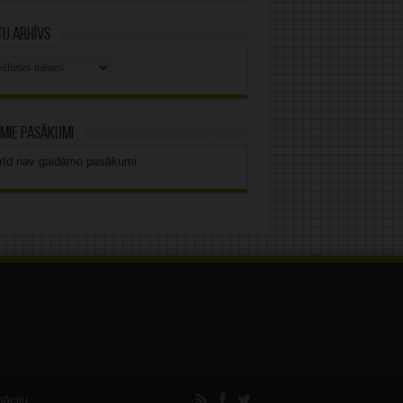
u arhīvs
stu
vs
mie pasākumi
rīd nav gaidāmo pasākumi.
māciju.