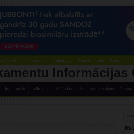
ācības testi
kursi.mic.lv
Tulkošana
Mūsu komanda
Kompensējamo
kursi.mic.lv
Tulkošana
Mūsu komanda
Kompensējamo zāļu sara
Diena