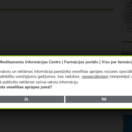
Rekl
ā rakstu un reklāmas informācija paredzēta veselības aprūpes nozares speciāl
atbildību sarežģījumu gadījumos, kas radušies,
nespeciālistiem
interpretējot 
ā publicēto reklāmas un/vai rakstu informāciju.
lists veselības aprūpes jomā?
Jā
Nē