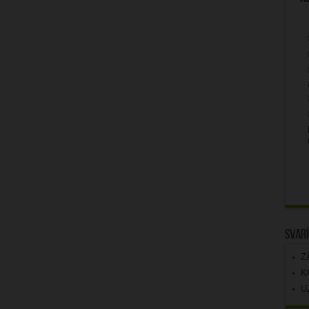
Svarī
Z
K
U