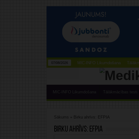
MIC-INFO Likumdošana
Tālākm
07/08/2026
MIC-INFO Likumdošana
Tālākmācības testi
Sākums
»
Birku ahrīvs: EFPIA
Birku ahrīvs:
EFPIA