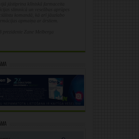
ijā jāstiprina klīniskā farmaceita
īcijas slimnīcā un veselības aprūpes
ciālistu komandā, kā arī jāuzlabo
ormācijas apmaiņa ar ārstiem.
 prezidente Zane Melberga
āma
āma