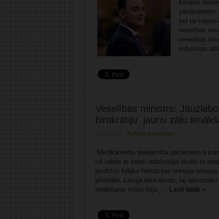
Eiropas Savien
pārrāvumiem, t
bet tai nepiec
veselības min
veselības min
industrijas att
Veselības ministrs: Jāuzlab
birokrātiju jaunu zāļu ienāk
11/12/2024
Rakstīt komentāru
“Medikamentu pieejamība pacientiem ir komp
kā valsts ar zemu iedzīvotāju skaitu to nesp
piedzīvo lielāko farmācijas sektora reformu
prioritāte. Latvija dara daudz, lai optimizēt
ienākšanai mūsu tirgū, ...
Lasīt tālāk »