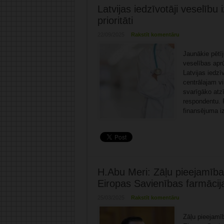
Latvijas iedzīvotāji veselīb
prioritāti
22/09/2025
Rakstīt komentāru
Jaunākie pētī
veselības aprū
Latvijas iedzī
centrālajam v
svarīgāko atz
respondentu. P
finansējuma i
H.Abu Meri: Zāļu pieejamība
Eiropas Savienības farmācijas
25/03/2025
Rakstīt komentāru
Zāļu pieejamīb