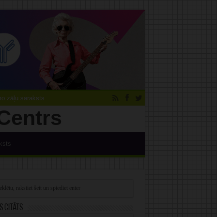
 zāļu saraksts
ksts
s citāts