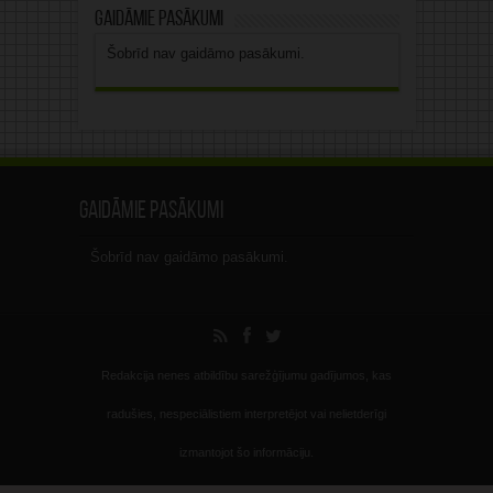
Gaidāmie pasākumi
Šobrīd nav gaidāmo pasākumi.
Gaidāmie pasākumi
Šobrīd nav gaidāmo pasākumi.
Redakcija nenes atbildību sarežģījumu gadījumos, kas
radušies, nespeciālistiem interpretējot vai nelietderīgi
izmantojot šo informāciju.