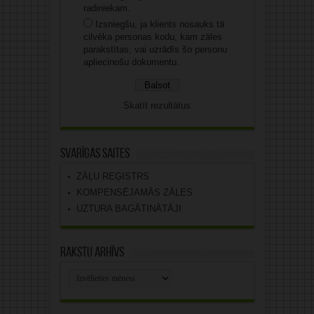
radiniekam.
Izsniegšu, ja klients nosauks tā
cilvēka personas kodu, kam zāles
parakstītas, vai uzrādīs šo personu
apliecinošu dokumentu.
Skatīt rezultātus
Svarīgas saites
ZĀĻU REĢISTRS
KOMPENSĒJAMĀS ZĀLES
UZTURA BAGĀTINĀTĀJI
Rakstu arhīvs
Rakstu
arhīvs