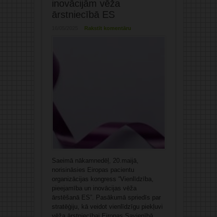
inovācijām vēža
ārstniecībā ES
16/05/2025
Rakstīt komentāru
Saeimā nākamnedēļ, 20.maijā,
norisināsies Eiropas pacientu
organizācijas kongress “Vienlīdzība,
pieejamība un inovācijas vēža
ārstēšanā ES”. Pasākumā spriedīs par
stratēģiju, kā veidot vienlīdzīgu piekļuvi
vēža ārstniecībai Eiropas Savienībā