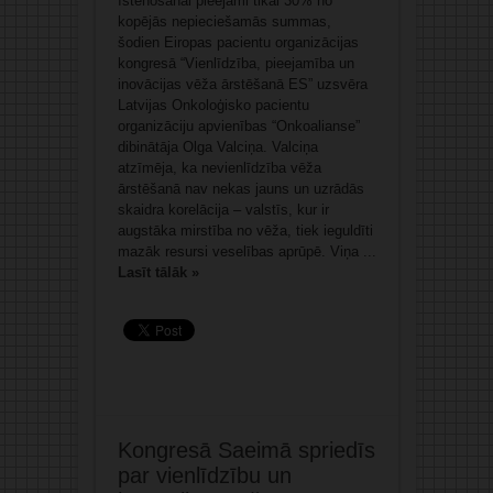
īstenošanai pieejami tikai 30% no
kopējās nepieciešamās summas,
šodien Eiropas pacientu organizācijas
kongresā “Vienlīdzība, pieejamība un
inovācijas vēža ārstēšanā ES” uzsvēra
Latvijas Onkoloģisko pacientu
organizāciju apvienības “Onkoalianse”
dibinātāja Olga Valciņa. Valciņa
atzīmēja, ka nevienlīdzība vēža
ārstēšanā nav nekas jauns un uzrādās
skaidra korelācija – valstīs, kur ir
augstāka mirstība no vēža, tiek ieguldīti
mazāk resursi veselības aprūpē. Viņa ...
Lasīt tālāk »
Kongresā Saeimā spriedīs
par vienlīdzību un