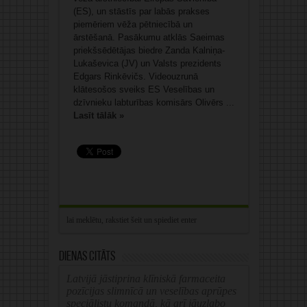
(ES), un stāstīs par labās prakses
piemēriem vēža pētniecībā un
ārstēšanā. Pasākumu atklās Saeimas
priekšsēdētājas biedre Zanda Kalniņa-
Lukaševica (JV) un Valsts prezidents
Edgars Rinkēvičs. Videouzrunā
klātesošos sveiks ES Veselības un
dzīvnieku labturības komisārs Olivērs ...
Lasīt tālāk »
Dienas citāts
Latvijā jāstiprina klīniskā farmaceita
pozīcijas slimnīcā un veselības aprūpes
speciālistu komandā, kā arī jāuzlabo