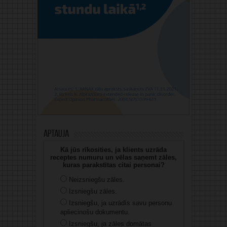
Aptauja
Kā jūs rīkosities, ja klients uzrāda
receptes numuru un vēlas saņemt zāles,
kuras parakstītas citai personai?
Neizsniegšu zāles.
Izsniegšu zāles.
Izsniegšu, ja uzrādīs savu personu
apliecinošu dokumentu.
Izsniegšu, ja zāles domātas