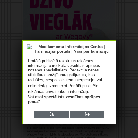
Portālā publicētā rakstu un reklāmas
informācija paredzēta veselības aprūpes
nozares speciālistiem. Redakcija nenes
atbildību sarežģījumu gadījumos, kas
radušies,
nespeciālistiem
interpretējot vai
nelietderīgi izmantojot Portālā publicēto
reklāmas un/vai rakstu informāciju.
Vai esat speciālists veselības aprūpes
jomā?
Jā
Nē