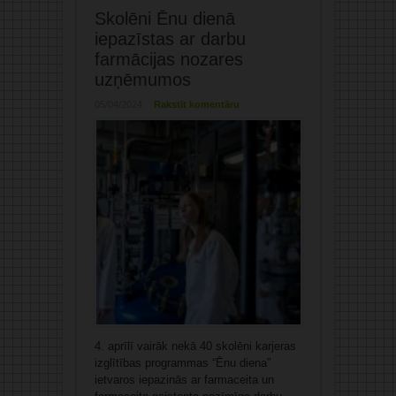
Skolēni Ēnu dienā
iepazīstas ar darbu
farmācijas nozares
uzņēmumos
05/04/2024
Rakstīt komentāru
4. aprīlī vairāk nekā 40 skolēni karjeras
izglītības programmas “Ēnu diena”
ietvaros iepazinās ar farmaceita un