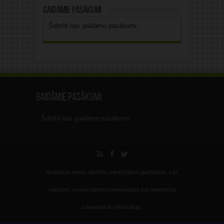
Gaidāmie pasākumi
Šobrīd nav gaidāmo pasākumi.
Gaidāmie pasākumi
Šobrīd nav gaidāmo pasākumi.
Redakcija nenes atbildību sarežģījumu gadījumos, kas
radušies, nespeciālistiem interpretējot vai nelietderīgi
izmantojot šo informāciju.