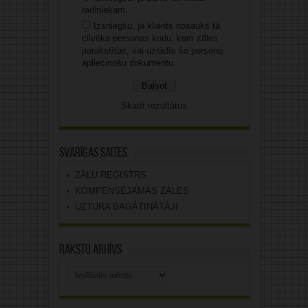
radiniekam.
Izsniegšu, ja klients nosauks tā
cilvēka personas kodu, kam zāles
parakstītas, vai uzrādīs šo personu
apliecinošu dokumentu.
Skatīt rezultātus
Svarīgas saites
ZĀĻU REĢISTRS
KOMPENSĒJAMĀS ZĀLES
UZTURA BAGĀTINĀTĀJI
Rakstu arhīvs
Rakstu
arhīvs