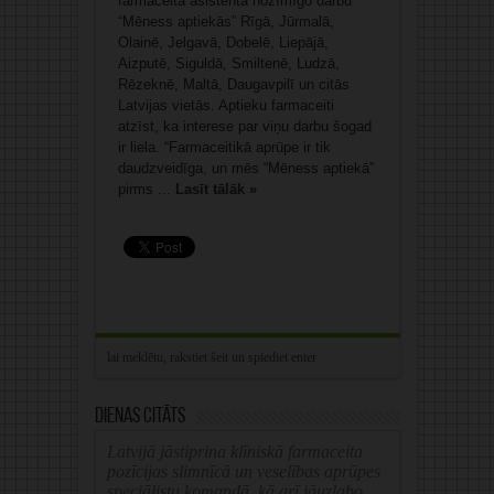
farmaceita asistenta nozīmīgo darbu
“Mēness aptiekās” Rīgā, Jūrmalā,
Olainē, Jelgavā, Dobelē, Liepājā,
Aizputē, Siguldā, Smiltenē, Ludzā,
Rēzeknē, Maltā, Daugavpilī un citās
Latvijas vietās. Aptieku farmaceiti
atzīst, ka interese par viņu darbu šogad
ir liela. “Farmaceitikā aprūpe ir tik
daudzveidīga, un mēs “Mēness aptiekā”
pirms ...
Lasīt tālāk »
Dienas citāts
Latvijā jāstiprina klīniskā farmaceita
pozīcijas slimnīcā un veselības aprūpes
speciālistu komandā, kā arī jāuzlabo