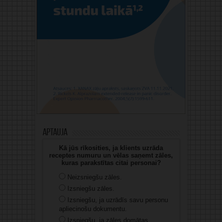
Aptauja
Kā jūs rīkosities, ja klients uzrāda
receptes numuru un vēlas saņemt zāles,
kuras parakstītas citai personai?
Neizsniegšu zāles.
Izsniegšu zāles.
Izsniegšu, ja uzrādīs savu personu
apliecinošu dokumentu.
Izsniegšu, ja zāles domātas