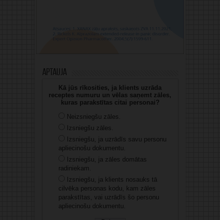
Aptauja
Kā jūs rīkosities, ja klients uzrāda
receptes numuru un vēlas saņemt zāles,
kuras parakstītas citai personai?
Neizsniegšu zāles.
Izsniegšu zāles.
Izsniegšu, ja uzrādīs savu personu
apliecinošu dokumentu.
Izsniegšu, ja zāles domātas
radiniekam.
Izsniegšu, ja klients nosauks tā
cilvēka personas kodu, kam zāles
parakstītas, vai uzrādīs šo personu
apliecinošu dokumentu.