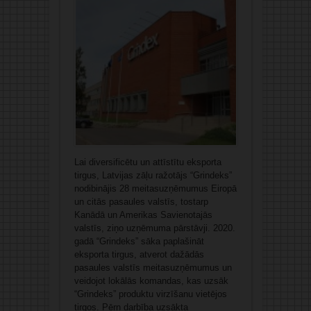
Lai diversificētu un attīstītu eksporta
tirgus, Latvijas zāļu ražotājs “Grindeks”
nodibinājis 28 meitasuzņēmumus Eiropā
un citās pasaules valstīs, tostarp
Kanādā un Amerikas Savienotajās
valstīs, ziņo uzņēmuma pārstāvji. 2020.
gadā “Grindeks” sāka paplašināt
eksporta tirgus, atverot dažādās
pasaules valstīs meitasuzņēmumus un
veidojot lokālās komandas, kas uzsāk
“Grindeks” produktu virzīšanu vietējos
tirgos. Pērn darbība uzsākta