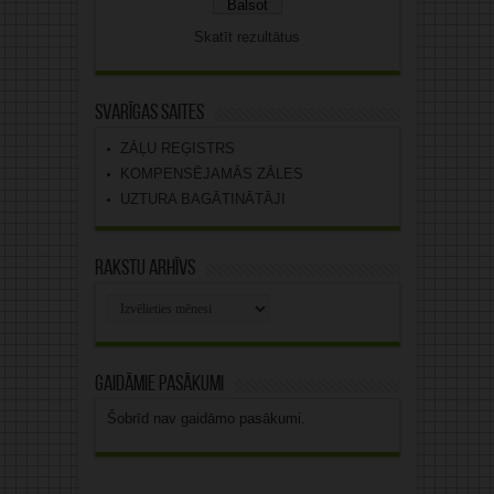
Skatīt rezultātus
Svarīgas saites
ZĀĻU REĢISTRS
KOMPENSĒJAMĀS ZĀLES
UZTURA BAGĀTINĀTĀJI
Rakstu arhīvs
Rakstu
arhīvs
Gaidāmie pasākumi
Šobrīd nav gaidāmo pasākumi.