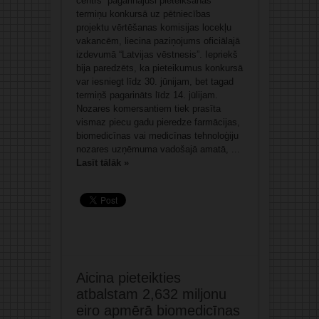
centrs” pagarinājusi pieteikšanās
termiņu konkursā uz pētniecības
projektu vērtēšanas komisijas locekļu
vakancēm, liecina paziņojums oficiālajā
izdevumā “Latvijas vēstnesis”. Iepriekš
bija paredzēts, ka pieteikumus konkursā
var iesniegt līdz 30. jūnijam, bet tagad
termiņš pagarināts līdz 14. jūlijam.
Nozares komersantiem tiek prasīta
vismaz piecu gadu pieredze farmācijas,
biomedicīnas vai medicīnas tehnoloģiju
nozares uzņēmuma vadošajā amatā, ...
Lasīt tālāk »
Aicina pieteikties
atbalstam 2,632 miljonu
eiro apmērā biomedicīnas