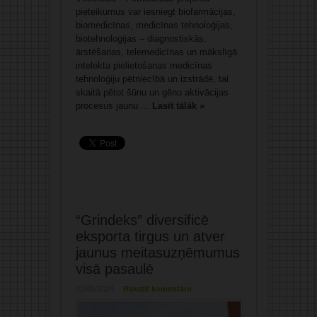
pieteikumus var iesniegt biofarmācijas,
biomedicīnas, medicīnas tehnoloģijas,
biotehnoloģijas – diagnostiskās,
ārstēšanas, telemedicīnas un mākslīgā
intelekta pielietošanas medicīnas
tehnoloģiju pētniecībā un izstrādē, tai
skaitā pētot šūnu un gēnu aktivācijas
procesus jaunu ...
Lasīt tālāk »
“Grindeks” diversificē
eksporta tirgus un atver
jaunus meitasuzņēmumus
visā pasaulē
02/05/2024
Rakstīt komentāru