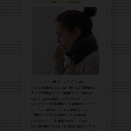
16/10/2025
Rakstīt komentāru
Labi zinām, cik traucējošas un
nepatīkamas sajūtas var radīt klepus.
Turklāt klepus var apgrūtināt mūs gan
dienā, gan nakts laikā. Vispirms
vajadzētu noskaidrot tā patieso cēloni
un tikai tad ķerties pie ārstēšanas.
“Pirms piedāvāt kādu no aptiekā
pieejamiem līdzekļiem pret klepu,
farmaceits uzdos vairākus jautājumus,”