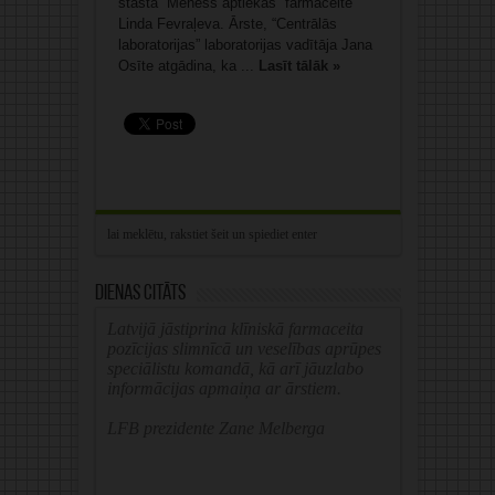
stāsta “Mēness aptiekas” farmaceite
Linda Fevraļeva. Ārste, “Centrālās
laboratorijas” laboratorijas vadītāja Jana
Osīte atgādina, ka ...
Lasīt tālāk »
Dienas citāts
Latvijā jāstiprina klīniskā farmaceita
pozīcijas slimnīcā un veselības aprūpes
speciālistu komandā, kā arī jāuzlabo
informācijas apmaiņa ar ārstiem.
LFB prezidente Zane Melberga