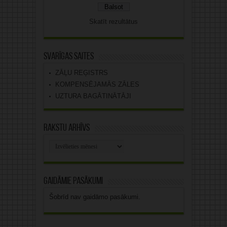
Skatīt rezultātus
Svarīgas saites
ZĀĻU REĢISTRS
KOMPENSĒJAMĀS ZĀLES
UZTURA BAGĀTINĀTĀJI
Rakstu arhīvs
Rakstu
arhīvs
Gaidāmie pasākumi
Šobrīd nav gaidāmo pasākumi.