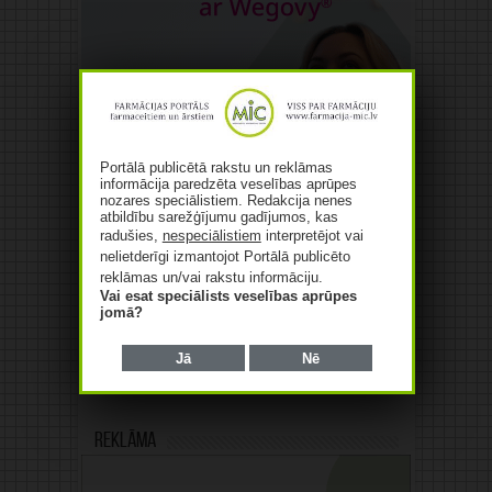
Portālā publicētā rakstu un reklāmas
informācija paredzēta veselības aprūpes
nozares speciālistiem. Redakcija nenes
atbildību sarežģījumu gadījumos, kas
radušies,
nespeciālistiem
interpretējot vai
nelietderīgi izmantojot Portālā publicēto
reklāmas un/vai rakstu informāciju.
Vai esat speciālists veselības aprūpes
jomā?
Jā
Nē
Reklāma