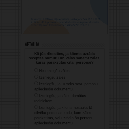
Aptauja
Kā jūs rīkosities, ja klients uzrāda
receptes numuru un vēlas saņemt zāles,
kuras parakstītas citai personai?
Neizsniegšu zāles.
Izsniegšu zāles.
Izsniegšu, ja uzrādīs savu personu
apliecinošu dokumentu.
Izsniegšu, ja zāles domātas
radiniekam.
Izsniegšu, ja klients nosauks tā
cilvēka personas kodu, kam zāles
parakstītas, vai uzrādīs šo personu
apliecinošu dokumentu.