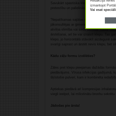
Redakcija nenes 
Savukārt spastiska klepus gadījuma būs nep
izmantojot Portāl
pretestību un palielinās bronhu caurlaidību, 
Vai esat speciā
“Nepatīkamas sajūtas var sagādāt nakts kle
jākonsultējas ar ģimenes ārstu, jo, iespējam
atvilņa slimība vai sirds slimība. Kādai daļ
ārstēšanai, arī tie var izraisīt klepu. Tas g
klepo, jo horizontālā stāvoklī aizdegunē sak
svarīgi saprast un ārstēt nevis klepu, bet s
Kādu zāļu formu izvēlēties?
Zāles pret klepu pieejamas dažādās formās.
piedāvājums. Vīrusa infekcijas gadījumā, k
šķīstošie pulveri, kam ir kombinēta iedarbīb
Aptiekas piedāvā arī kompresijas inhalatoru
viegli ieelpot, lai mīkstinātu bronhu sekrēt
Jādodas pie ārsta!