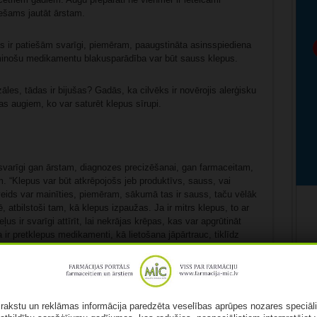
iešams jautāt ārstam.
s ir patiešām svarīgi, piemēram, paaugstināta asinsspiediena
minošu medikamentu blakusparādība var būt sauss klepus.
zāles, tādas ir bijušas? Gadās, ka cilvēks ir novērojis alerģisku
as augiem, ko var saturēt klepus sīrupi.
r svarīgi gan ārstam, diagnozes precizēšanai, gan farmaceitam,
m. “Klepus var būt atkrēpojošs jeb produktīvs, sauss, vai
veids var mainīties, piemēram, sākumā tas ir sauss, taču vēlāk
, atbilstoši tam, kā klepus izpaužas. Ja ir mitrs klepus, to ar
 ir svarīgi attīrīt, lai nekrājas krēpas, kas var apgrūtināt
 ir pretklepus medikamenti, kā lietošana jāpārtrauc, tiklīdz
mierināt. Augu valsts preparāti – sīrupi, pastilas, tējas var
klepošanu.
ā rakstu un reklāmas informācija paredzēta veselības aprūpes nozares speciāl