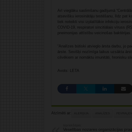
Arī vieglāku saslimšanu gadījumā “Centrālā 
atsevišķu ierosinātāju testēšanu, līdz pat k
tiek noteikti visi izplatītākie infekciju ieros
COVID-19, respiratori sincitiālais vīruss (R
pneimonijas attīstību veicinošas baktērijas.
“Analīzes būtiski atvieglo ārsta darbu, jo p
ārste. Sevišķi nozīmīga laikus uzsākta ārst
cilvēkiem ar nomāktu imunitāti, hronisku sl
Avots: LETA
Atzīmēti ar:
ALERĢIJA
ANALĪZES
FEVRAĻEV
Iepriekšējais:
Veselības nozares organizācijas pra