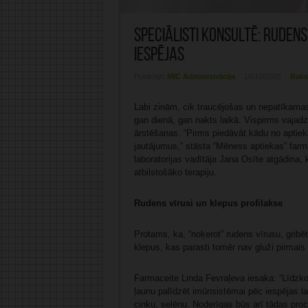
Speciālisti konsultē: Ruden
iespējas
Publicējis:
MIC Administrācija
16/10/2025
Raks
Labi zinām, cik traucējošas un nepatīkamas 
gan dienā, gan nakts laikā. Vispirms vajadzē
ārstēšanas. “Pirms piedāvāt kādu no aptiek
jautājumus,” stāsta “Mēness aptiekas” farma
laboratorijas vadītāja Jana Osīte atgādina,
atbilstošāko terapiju.
Rudens vīrusi un klepus profilakse
Protams, ka, “noķerot” rudens vīrusu, gribēto
klepus, kas parasti tomēr nav gluži pirmai
Farmaceite Linda Fevraļeva iesaka: “Līdzko
ļaunu palīdzēt imūnsistēmai pēc iespējas l
cinku, selēnu. Noderīgas būs arī tādas proc