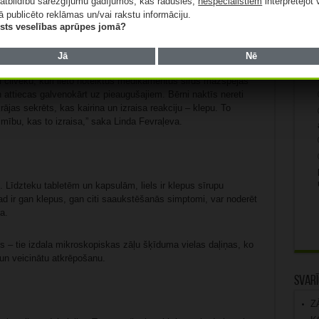
atbildību sarežģījumu gadījumos, kas radušies,
nespeciālistiem
interpretējot 
ieciešams bronholītisks līdzeklis, kas samazina elpceļu
Apta
ā publicēto reklāmas un/vai rakstu informāciju.
tā atvieglojot elpošanu.
lists veselības aprūpes jomā?
Kā
pus. Ja klepus patiešām parādās tikai naktīs, noteikti
Jā
Nē
s, klepu izraisa nevis kāda elpceļu infekcija, bet, piemēram,
ai cilvēku, kuri lieto noteiktus medikamentus sirds mazspējas
an attiecas galvenokārt uz pieaugušajiem. Bērni naktīs nereti
rājas sekrēts, kas kairina un izraisa reakciju – klepu. To
limību, kas to izraisa,” saka Linda Fevraļeva.
 Līdzteku tabletēm un kapsulām, liels ir klepus sīrupu
ad ir gan klepus, gan citi saaukstēšanās simptomi, var noderēt
a.
s – tie izdala mikroskopiskas zāļu šķīduma vielas daļiņas, ko
u un veicinātu atkrēpošanu.
Svarī
Z