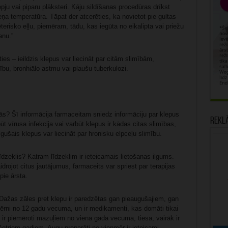
pju vai piparu plāksteri. Kāju sildīšanas procedūras drīkst
meņa temperatūra. Tāpat der atcerēties, ka novietot pie gultas
terisko eļļu, piemēram, tādu, kas iegūta no eikalipta vai priežu
anu.”
es – ieildzis klepus var liecināt par citām slimībām,
bu, bronhiālo astmu vai plaušu tuberkulozi.
inās? Šī informācija farmaceitam sniedz informāciju par klepus
Rekl
 vīrusa infekcija vai varbūt klepus ir kādas citas slimības,
ušais klepus var liecināt par hronisku elpceļu slimību.
 līdzeklis? Katram līdzeklim ir ieteicamais lietošanas ilgums.
kaidrojot citus jautājumus, farmaceits var spriest par terapijas
pie ārsta.
 Dažas zāles pret klepu ir paredzētas gan pieaugušajiem, gan
bērni no 12 gadu vecuma, un ir medikamenti, kas domāti tikai
i ir piemēroti mazuļiem no viena gada vecuma, tiesa, vairāk ir
 četriem gadiem. Augu preparāti ne vienmēr ir ieteicami