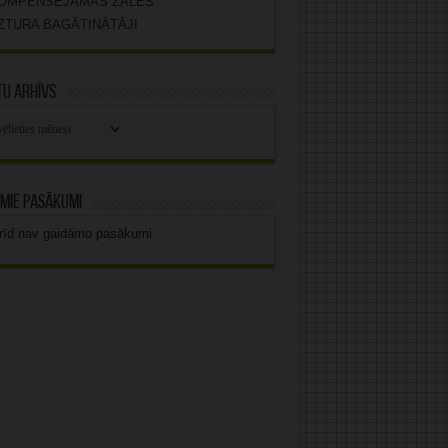
OMPENSĒJAMĀS ZĀLES
ZTURA BAGĀTINĀTĀJI
u arhīvs
stu
vs
mie pasākumi
rīd nav gaidāmo pasākumi.