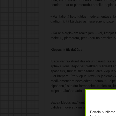
bērniem, par to piemērotību noteikti nepiec
• Vai ikdienā lieto kādus medikamentus? Ta
gadījumā, tā kā dažu asinsspiedienu paze
• Kā ar alerģiskām reakcijām – vai, lietojot 
reakciju, piemēram, pret kādu no ārstniecīb
Klepus ir tik dažāds
Klepu var raksturot dažādi un parasti tas i
aptiekā konsultējot par pretklepus līdzekļie
spastisks, turklāt slimošanas laikā klepus 
– ar krēpām. Pretklepus līdzeklis jāpiemeklē
medikamentiem nevajadzētu nomākt – elpceļus
elpošanu,” skaidro farmaceite un piebilst, ka
krēpas sākušas atdalīties.
Sausa klepus gadījumā elpceļus ir svarīgi no
palīdzēt novērst kairinājumu un veicināt at
Portālā publicēt