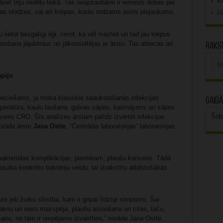
K
āriet triju nedēļu laikā. Tas neapšaubāmi ir iemesls doties pie
kas slodzes, vai arī krēpas, kurās redzams asins piejaukums.
U
lietot bezgalīgi ilgi, cerot, ka vēl mazliet un tad jau klepus
ietošana jāpārtrauc un jākonsultējas ar ārstu. Tas attiecas arī
Rakst
Rak
arhī
apiju
ieciešams, ja moka klasiskie saaukstēšanās infekcijas
Gaidā
peratūra, kaulu laušana, galvas sāpes, kairinājums un sāpes
Šob
ķieris CRO. Šīs analīzes ārstam palīdz izvērtēt infekcijas
norāda ārste
Jana Osīte
, “Centrālās laboratorijas” laboratorijas
 bakteriālas komplikācijas, piemēram, plaušu karsonis. Tādā
saka konkrēto baktēriju veidu, lai izrakstītu atbilstošākās
ze jeb žurku slimība, kam ir gripai līdzīgi simptomi. Šai
 aknu un nieru mazspēja, plaušu asiņošana un citas, taču,
anu, no tām ir iespējams izvairīties,” norāda Jana Osīte.