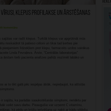
Rekl
s vīrusi, klepus profilakse un ārstēšanas
tīt komentāru
sajūtas var radīt klepus. Turklāt klepus var apgrūtināt mūs
tu noskaidrot tā patieso cēloni un tikai tad ķerties pie
ā pieejamiem līdzekļiem pret klepu, farmaceits uzdos vairākus
ceite Linda Fevraļeva. Ārste, “Centrālās laboratorijas”
 ka ārstam tieši pacienta analīzes palīdz nozīmēt labāko un
s ar to tikt galā pēc iespējas ātrāk, nepieļaujot, ka attīstās
s simptoms.
 ir sajūta, ka parādās saaukstēšanās simptomi, nenāktu par
abāk veikt savu darbu. Pieaugušie var uzņemt C vitamīnu,
edūras, kā pēdu un krūšu ierīvēšana uz nakti ar kādu sildošu,