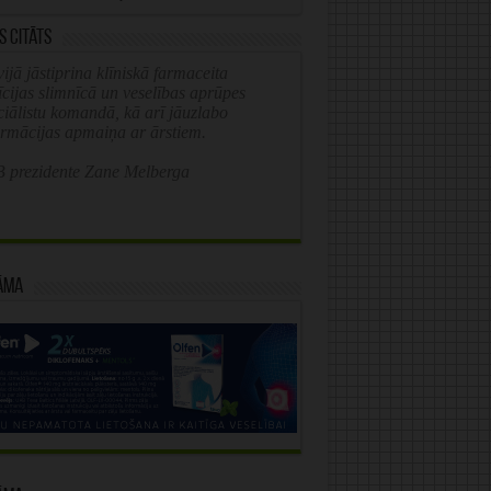
s citāts
ijā jāstiprina klīniskā farmaceita
īcijas slimnīcā un veselības aprūpes
ciālistu komandā, kā arī jāuzlabo
ormācijas apmaiņa ar ārstiem.
 prezidente Zane Melberga
āma