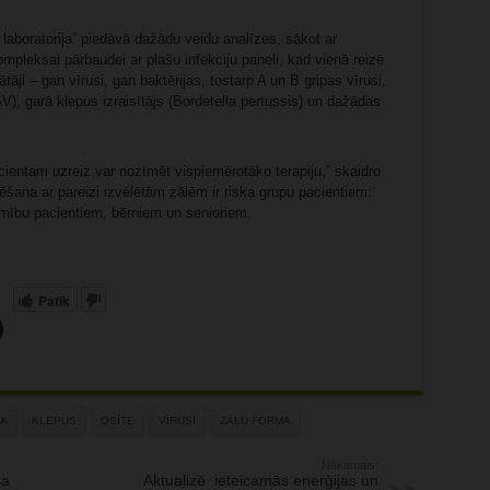
laboratorija” piedāvā dažādu veidu analīzes, sākot ar
ompleksai pārbaudei ar plašu infekciju paneli, kad vienā reizē
inātāji – gan vīrusi, gan baktērijas, tostarp A un B gripas vīrusi,
SV), garā klepus izraisītājs (Bordetella pertussis) un dažādas
acientam uzreiz var nozīmēt vispiemērotāko terapiju,” skaidro
ēšana ar pareizi izvēlētām zālēm ir riska grupu pacientiem:
imību pacientiem, bērniem un senioriem.
Patīk
A
KLEPUS
OSĪTE
VĪRUSI
ZĀĻU FORMA
Nākamais:
sa
Aktualizē ieteicamās enerģijas un