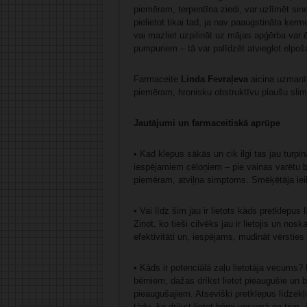
piemēram, terpentīna ziedi, var uzlīmēt sine
pielietot tikai tad, ja nav paaugstināta ķer
vai mazliet uzpilināt uz mājas apģērba var ē
pumpuriem – tā var palīdzēt atvieglot elpoš
Farmaceite
Linda Fevraļeva
aicina uzmanīti
piemēram, hronisku obstruktīvu plaušu slimī
Jautājumi un farmaceitiskā aprūpe
• Kad klepus sākās un cik ilgi tas jau turp
iespējamiem cēloņiem – pie vainas varētu būt
piemēram, atviļņa simptoms. Smēķētāja ieilg
• Vai līdz šim jau ir lietots kāds pretklepus
Zinot, ko tieši cilvēks jau ir lietojis un nos
efektivitāti un, iespējams, mudināt vērsties 
• Kāds ir potenciālā zaļu lietotāja vecums?
bērniem, dažas drīkst lietot pieaugušie un 
pieaugušajiem. Atsevišķi pretklepus līdzekļ
tādu, ko drīkst lietot bērni vecumā no trim,