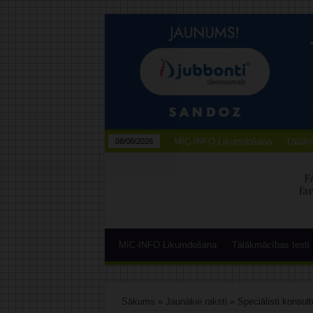
MIC-INFO Likumdošana
Tālākm
08/08/2026
MIC-INFO Likumdošana
Tālākmācības testi
Sākums
»
Jaunākie raksti
»
Speciālisti konsul