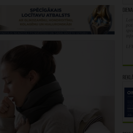
Diena
Latv
poz
spe
inf
LFB
Rekl