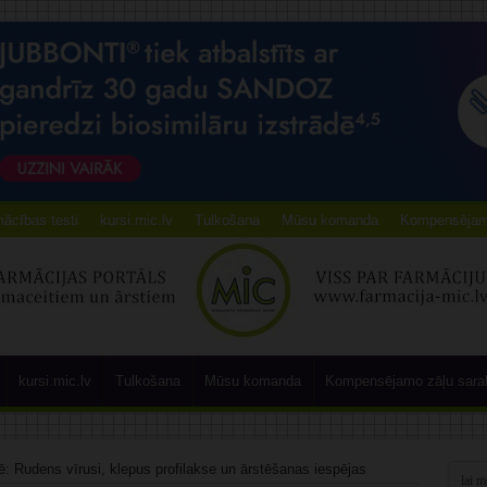
ācības testi
kursi.mic.lv
Tulkošana
Mūsu komanda
Kompensējamo
kursi.mic.lv
Tulkošana
Mūsu komanda
Kompensējamo zāļu sara
tē: Rudens vīrusi, klepus profilakse un ārstēšanas iespējas