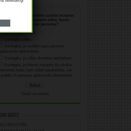
vai nelietderīgi
uja
 jūs rīkosities, ja klients uzrāda receptes
numuru un vēlas saņemt zāles, kuras
parakstītas citai personai?
Neizsniegšu zāles.
Izsniegšu zāles.
Izsniegšu, ja uzrādīs savu personu
apliecinošu dokumentu.
Izsniegšu, ja zāles domātas radiniekam.
Izsniegšu, ja klients nosauks tā cilvēka
personas kodu, kam zāles parakstītas, vai
uzrādīs šo personu apliecinošu dokumentu.
Skatīt rezultātus
gas saites
ĀĻU REĢISTRS