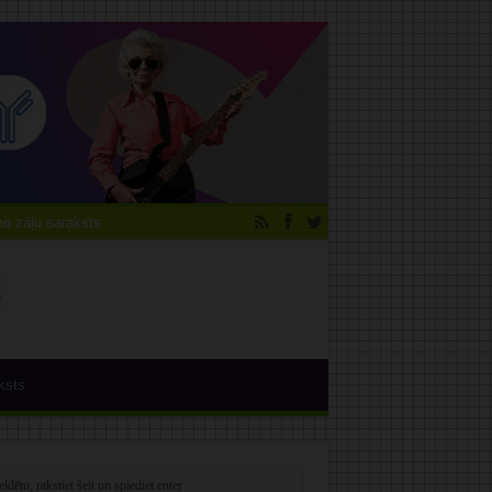
 zāļu saraksts
ksts