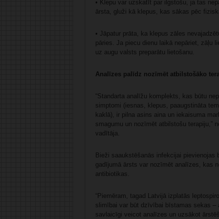
• Klepu var uzskatīt par ilgstošu, ja tas nep
ārsta, gluži kā klepus, kas sākas pēc fizis
• Jāpatur prāta, ka klepus zāles nevajadzētu 
pāries. Ja piecu dienu laikā nepāriet, zāļu l
uz augu valsts preparātu lietošanu.
Analīzes palīdz nozīmēt atbilstošāko ter
“Standarta analīžu komplekts, kas būtu nep
simptomi (iesnas, klepus, paaugstināta tem
kaklā), ir pilna asins aina un iekaisuma mar
smagumu un nozīmēt atbilstošu terapiju,” 
vadītāja.
Bieži saaukstēšanās infekcijai pievienojas
gadījumā ārsts var nozīmēt analīzes, kas no
antibiotikas.
“Piemēram, tagad Latvijā izplatās leptospiro
slimībai var būt dzīvībai bīstamas sekas –
savlaicīgi veicot analīzes un uzsākot ārstēš