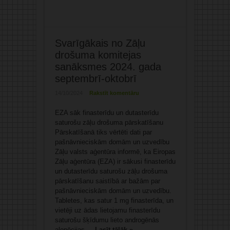
Svarīgākais no Zāļu
drošuma komitejas
sanāksmes 2024. gada
septembrī-oktobrī
14/10/2024
Rakstīt komentāru
EZA sāk finasterīdu un dutasterīdu
saturošu zāļu drošuma pārskatīšanu
Pārskatīšanā tiks vērtēti dati par
pašnāvnieciskām domām un uzvedību
Zāļu valsts aģentūra informē, ka Eiropas
Zāļu aģentūra (EZA) ir sākusi finasterīdu
un dutasterīdu saturošu zāļu drošuma
pārskatīšanu saistībā ar bažām par
pašnāvnieciskām domām un uzvedību.
Tabletes, kas satur 1 mg finasterīda, un
vietēji uz ādas lietojamu finasterīdu
saturošu šķīdumu lieto androgēnās
alopēcijas ...
Lasīt tālāk »