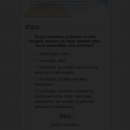
Aptauja
Kā jūs rīkosities, ja klients uzrāda
receptes numuru un vēlas saņemt zāles,
kuras parakstītas citai personai?
Neizsniegšu zāles.
Izsniegšu zāles.
Izsniegšu, ja uzrādīs savu personu
apliecinošu dokumentu.
Izsniegšu, ja zāles domātas
radiniekam.
Izsniegšu, ja klients nosauks tā
cilvēka personas kodu, kam zāles
parakstītas, vai uzrādīs šo personu
apliecinošu dokumentu.
Skatīt rezultātus