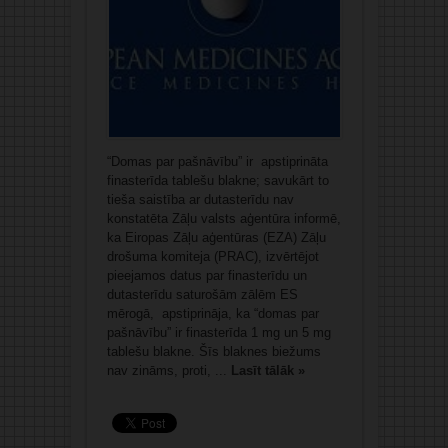
“Domas par pašnāvību” ir apstiprināta
finasterīda tablešu blakne; savukārt to
tieša saistība ar dutasterīdu nav
konstatēta Zāļu valsts aģentūra informē,
ka Eiropas Zāļu aģentūras (EZA) Zāļu
drošuma komiteja (PRAC), izvērtējot
pieejamos datus par finasterīdu un
dutasterīdu saturošām zālēm ES
mērogā, apstiprināja, ka “domas par
pašnāvību” ir finasterīda 1 mg un 5 mg
tablešu blakne. Šīs blaknes biežums
nav zināms, proti, ...
Lasīt tālāk »