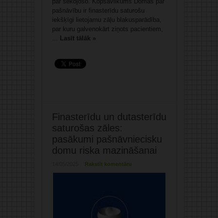
par sekojošo. Kopsavilkums Domas par
pašnāvību ir finasterīdu saturošu
iekšķīgi lietojamu zāļu blakusparādība,
par kuru galvenokārt ziņots pacientiem,
...
Lasīt tālāk »
Finasterīdu un dutasterīdu
saturošas zāles:
pasākumi pašnāvniecisku
domu riska mazināšanai
14/05/2025
Rakstīt komentāru