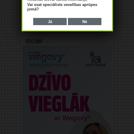
Vai esat speciālists veselības aprūpes
jomā?
Jā
Nē
Reklāma