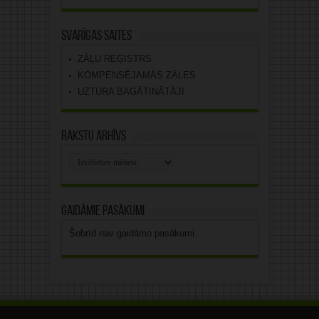
Svarīgas saites
ZĀĻU REĢISTRS
KOMPENSĒJAMĀS ZĀLES
UZTURA BAGĀTINĀTĀJI
Rakstu arhīvs
Rakstu
arhīvs
Gaidāmie pasākumi
Šobrīd nav gaidāmo pasākumi.