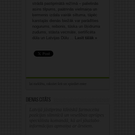
strādā pastiprinātā režīmā – palielinās
asins tilpums, paātrinās vielmaiņa un
ķermenis izdala vairāk siltuma, tāpēc
karstajās dienās biežāk var parādīties
nogurums, reibonis, tūska un šķidruma
zudums, stāsta vecmāte, sertificēta
dūla un Latvijas Dūlu ...
Lasīt tālāk »
Dienas citāts
Latvijā jāstiprina klīniskā farmaceita
pozīcijas slimnīcā un veselības aprūpes
speciālistu komandā, kā arī jāuzlabo
informācijas apmaiņa ar ārstiem.