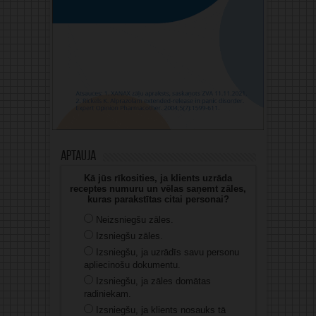
Aptauja
Kā jūs rīkosities, ja klients uzrāda
receptes numuru un vēlas saņemt zāles,
kuras parakstītas citai personai?
Neizsniegšu zāles.
Izsniegšu zāles.
Izsniegšu, ja uzrādīs savu personu
apliecinošu dokumentu.
Izsniegšu, ja zāles domātas
radiniekam.
Izsniegšu, ja klients nosauks tā