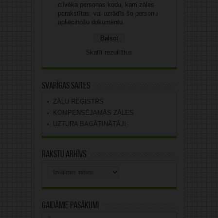
cilvēka personas kodu, kam zāles
parakstītas, vai uzrādīs šo personu
apliecinošu dokumentu.
Skatīt rezultātus
Svarīgas saites
ZĀĻU REĢISTRS
KOMPENSĒJAMĀS ZĀLES
UZTURA BAGĀTINĀTĀJI
Rakstu arhīvs
Rakstu
arhīvs
Gaidāmie pasākumi