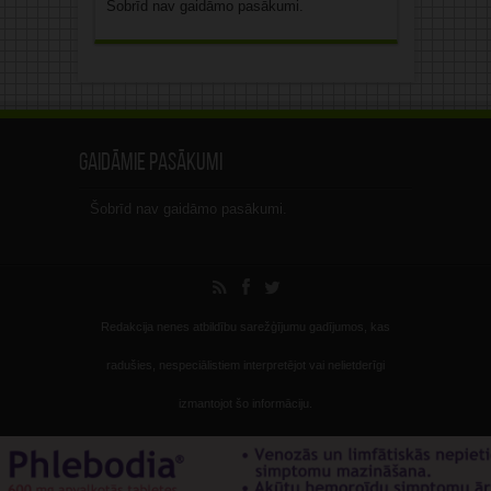
Šobrīd nav gaidāmo pasākumi.
Gaidāmie pasākumi
Šobrīd nav gaidāmo pasākumi.
Redakcija nenes atbildību sarežģījumu gadījumos, kas
radušies, nespeciālistiem interpretējot vai nelietderīgi
izmantojot šo informāciju.