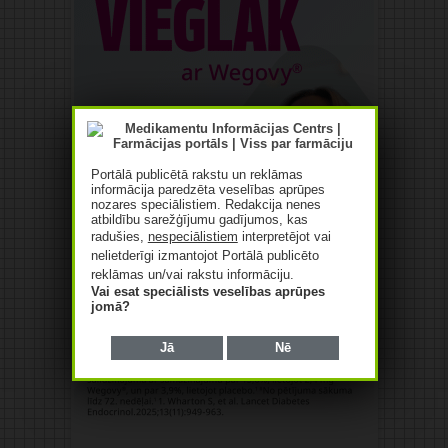
Portālā publicētā rakstu un reklāmas
informācija paredzēta veselības aprūpes
nozares speciālistiem. Redakcija nenes
atbildību sarežģījumu gadījumos, kas
radušies,
nespeciālistiem
interpretējot vai
nelietderīgi izmantojot Portālā publicēto
reklāmas un/vai rakstu informāciju.
Vai esat speciālists veselības aprūpes
jomā?
Jā
Nē