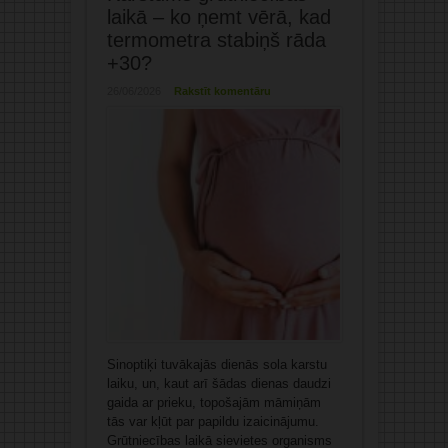
laikā – ko ņemt vērā, kad
termometra stabiņš rāda
+30?
26/06/2026
Rakstīt komentāru
Sinoptiķi tuvākajās dienās sola karstu
laiku, un, kaut arī šādas dienas daudzi
gaida ar prieku, topošajām māmiņām
tās var kļūt par papildu izaicinājumu.
Grūtniecības laikā sievietes organisms