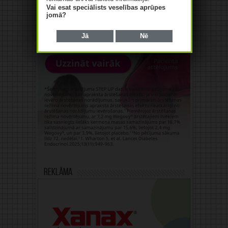
Vai esat speciālists veselības aprūpes
jomā?
Jā
Nē
Reklāma