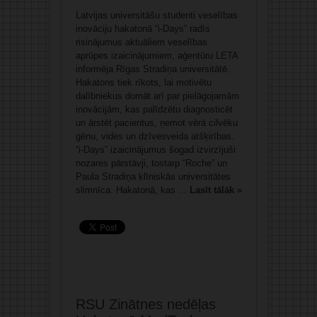
Latvijas universitāšu studenti veselības
inovāciju hakatonā “i-Days” radīs
risinājumus aktuāliem veselības
aprūpes izaicinājumiem, aģentūru LETA
informēja Rīgas Stradiņa universitātē.
Hakatons tiek rīkots, lai motivētu
dalībniekus domāt arī par pielāgojamām
inovācijām, kas palīdzētu diagnosticēt
un ārstēt pacientus, ņemot vērā cilvēku
gēnu, vides un dzīvesveida atšķirības.
“i-Days” izaicinājumus šogad izvirzījuši
nozares pārstāvji, tostarp “Roche” un
Paula Stradiņa klīniskās universitātes
slimnīca. Hakatonā, kas ...
Lasīt tālāk »
RSU Zinātnes nedēļas