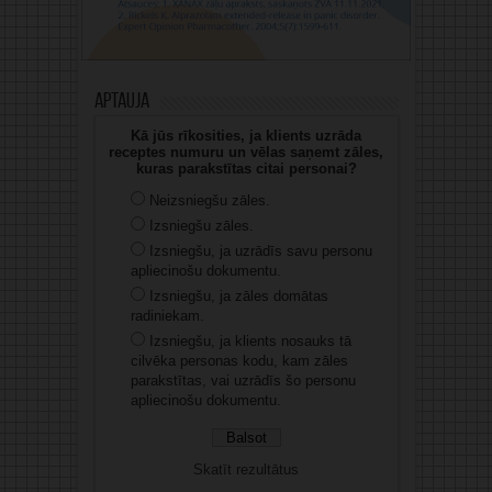
Aptauja
Kā jūs rīkosities, ja klients uzrāda
receptes numuru un vēlas saņemt zāles,
kuras parakstītas citai personai?
Neizsniegšu zāles.
Izsniegšu zāles.
Izsniegšu, ja uzrādīs savu personu
apliecinošu dokumentu.
Izsniegšu, ja zāles domātas
radiniekam.
Izsniegšu, ja klients nosauks tā
cilvēka personas kodu, kam zāles
parakstītas, vai uzrādīs šo personu
apliecinošu dokumentu.
Skatīt rezultātus