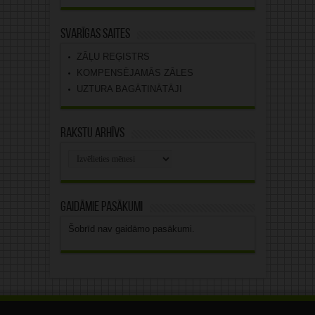
Svarīgas saites
ZĀĻU REĢISTRS
KOMPENSĒJAMĀS ZĀLES
UZTURA BAGĀTINĀTĀJI
Rakstu arhīvs
Rakstu
arhīvs
Gaidāmie pasākumi
Šobrīd nav gaidāmo pasākumi.