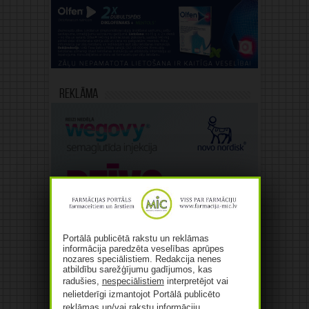
Reklāma
Portālā publicētā rakstu un reklāmas
informācija paredzēta veselības aprūpes
nozares speciālistiem. Redakcija nenes
atbildību sarežģījumu gadījumos, kas
radušies,
nespeciālistiem
interpretējot vai
nelietderīgi izmantojot Portālā publicēto
reklāmas un/vai rakstu informāciju.