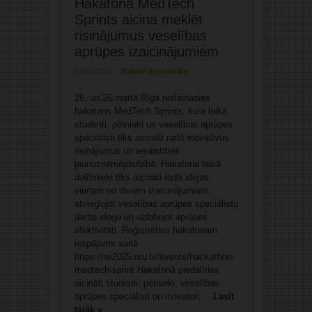
Hakatonā MedTech
Sprints aicina meklēt
risinājumus veselības
aprūpes izaicinājumiem
14/03/2025
Rakstīt komentāru
25. un 26.martā Rīgā norisināsies
hakatons MedTech Sprints, kura laikā
studenti, pētnieki un veselības aprūpes
speciālisti tiks aicināti radīt inovatīvus
risinājumus un iesaistīties
jaunuzņēmējdarbībā. Hakatona laikā
dalībnieki tiks aicināti radīt idejas
vienam no diviem izaicinājumiem,
atvieglojot veselības aprūpes speciālistu
darba slogu un uzlabojot aprūpes
efektivitāti. Reģistrēties hakatonam
iespējams saitē
https://rw2025.rsu.lv/events/hackathon-
medtech-sprint Hakatonā piedalīties
aicināti studenti, pētnieki, veselības
aprūpes speciālisti un inovatori ...
Lasīt
tālāk »