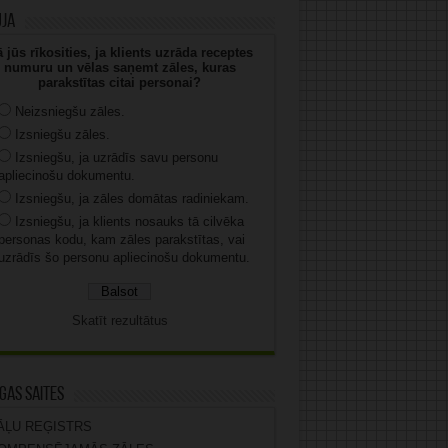
uja
 jūs rīkosities, ja klients uzrāda receptes
numuru un vēlas saņemt zāles, kuras
parakstītas citai personai?
Neizsniegšu zāles.
Izsniegšu zāles.
Izsniegšu, ja uzrādīs savu personu
apliecinošu dokumentu.
Izsniegšu, ja zāles domātas radiniekam.
Izsniegšu, ja klients nosauks tā cilvēka
personas kodu, kam zāles parakstītas, vai
uzrādīs šo personu apliecinošu dokumentu.
Skatīt rezultātus
gas saites
ĀĻU REĢISTRS