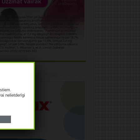
āma
istiem.
vai nelietderīgi