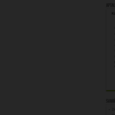
Apta
Kā
Svarī
Z