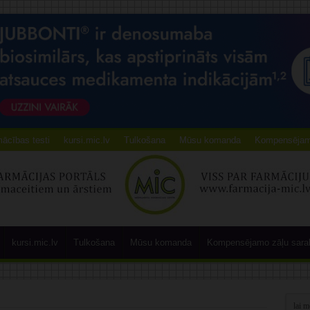
ācības testi
kursi.mic.lv
Tulkošana
Mūsu komanda
Kompensējamo
kursi.mic.lv
Tulkošana
Mūsu komanda
Kompensējamo zāļu sara