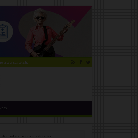
 zāļu saraksts
ksts