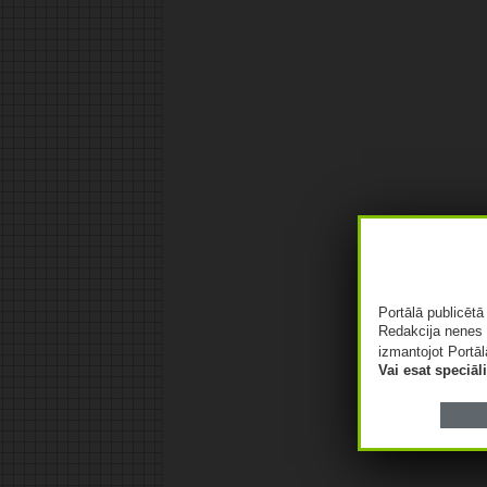
Portālā publicēt
Redakcija nenes 
izmantojot Portāl
Vai esat speciā