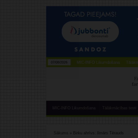
MIC-INFO Likumdošana
Tālākm
07/08/2026
MIC-INFO Likumdošana
Tālākmācības testi
Sākums
»
Birku ahrīvs: Ilmārs Tērauds