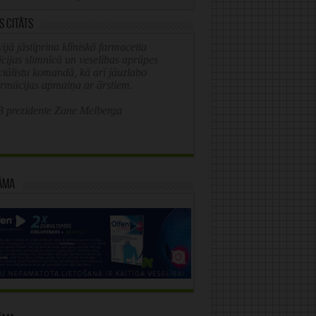
s citāts
ijā jāstiprina klīniskā farmaceita
īcijas slimnīcā un veselības aprūpes
ciālistu komandā, kā arī jāuzlabo
ormācijas apmaiņa ar ārstiem.
 prezidente Zane Melberga
āma