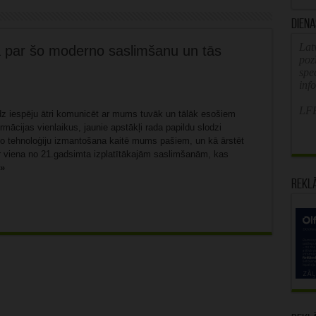
Diena
Latv
na par šo moderno saslimšanu un tās
poz
spe
inf
LFB
iedz iespēju ātri komunicēt ar mums tuvāk un tālāk esošiem
mācijas vienlaikus, jaunie apstākļi rada papildu slodzi
ālo tehnoloģiju izmantošana kaitē mums pašiem, un kā ārstēt
r viena no 21.gadsimta izplatītākajām saslimšanām, kas
 »
Rekl