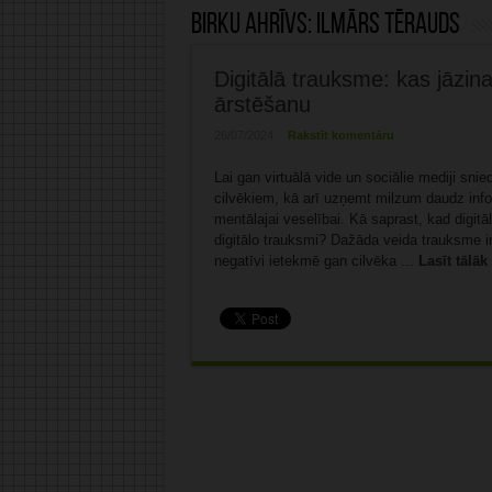
Birku ahrīvs:
Ilmārs Tērauds
Digitālā trauksme: kas jāzi
ārstēšanu
26/07/2024
Rakstīt komentāru
Lai gan virtuālā vide un sociālie mediji sn
cilvēkiem, kā arī uzņemt milzum daudz infor
mentālajai veselībai. Kā saprast, kad digit
digitālo trauksmi? Dažāda veida trauksme i
negatīvi ietekmē gan cilvēka ...
Lasīt tālāk