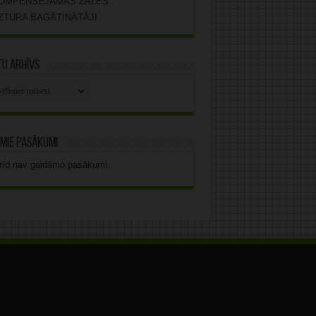
OMPENSĒJAMĀS ZĀLES
ZTURA BAGĀTINĀTĀJI
u arhīvs
stu
vs
mie pasākumi
rīd nav gaidāmo pasākumi.