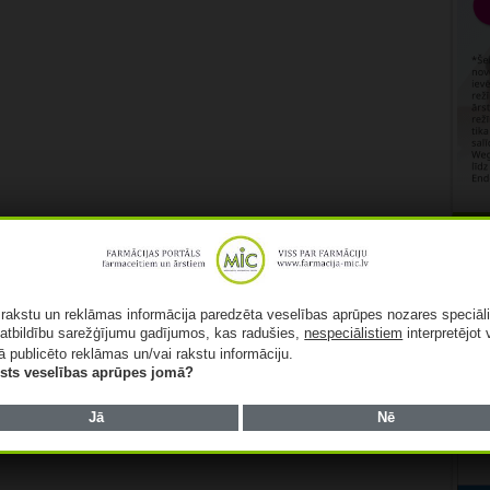
Rekl
ā rakstu un reklāmas informācija paredzēta veselības aprūpes nozares speciāl
atbildību sarežģījumu gadījumos, kas radušies,
nespeciālistiem
interpretējot 
ā publicēto reklāmas un/vai rakstu informāciju.
lists veselības aprūpes jomā?
Jā
Nē