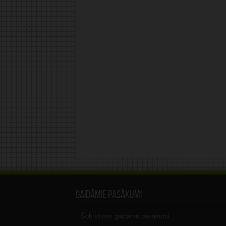
Gaidāmie pasākumi
Šobrīd nav gaidāmo pasākumi.