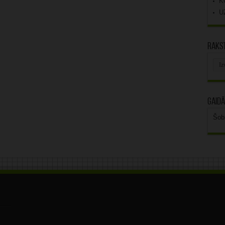
K
U
Rakst
Rak
arhī
Gaidā
Šob