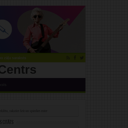
 zāļu saraksts
ksts
s citāts