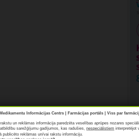
ā rakstu un reklāmas informācija paredzēta veselības aprūpes nozares speciāl
atbildību sarežģījumu gadījumos, kas radušies,
nespeciālistiem
interpretējot 
ā publicēto reklāmas un/vai rakstu informāciju.