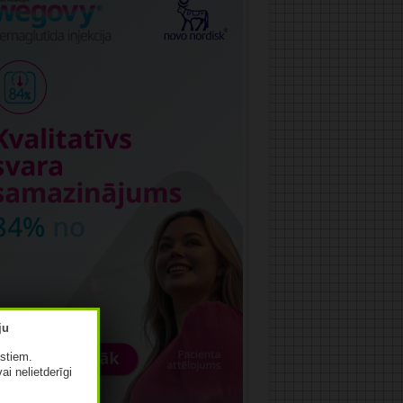
istiem.
vai nelietderīgi