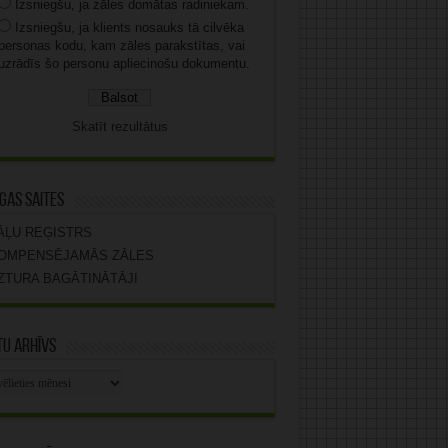
Izsniegšu, ja zāles domātas radiniekam.
Izsniegšu, ja klients nosauks tā cilvēka
personas kodu, kam zāles parakstītas, vai
uzrādīs šo personu apliecinošu dokumentu.
Skatīt rezultātus
gas saites
ĀĻU REĢISTRS
OMPENSĒJAMĀS ZĀLES
ZTURA BAGĀTINĀTĀJI
u arhīvs
stu
vs