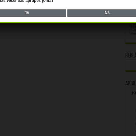
lists veselības aprūpes jomā?
Jā
Nē
Rekl
Apta
Kā