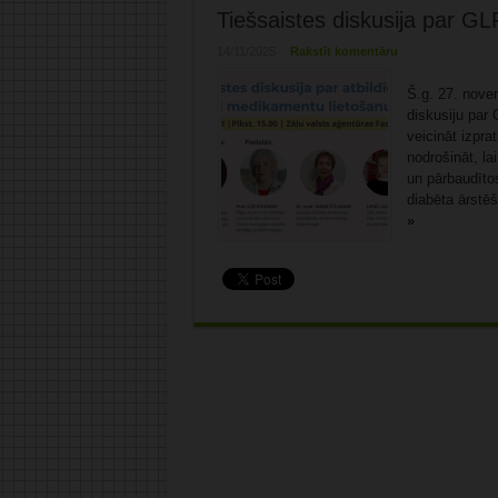
Tiešsaistes diskusija par GL
14/11/2025
Rakstīt komentāru
Š.g. 27. novem
diskusiju par 
veicināt izpra
nodrošināt, la
un pārbaudītos
diabēta ārstēš
»