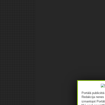
Portālā publicēt
Redakcija nenes 
izmantojot Portāl