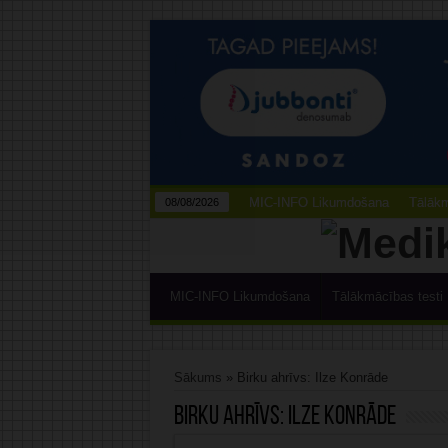
MIC-INFO Likumdošana
Tālākm
08/08/2026
MIC-INFO Likumdošana
Tālākmācības testi
Sākums
»
Birku ahrīvs: Ilze Konrāde
Birku ahrīvs:
Ilze Konrāde