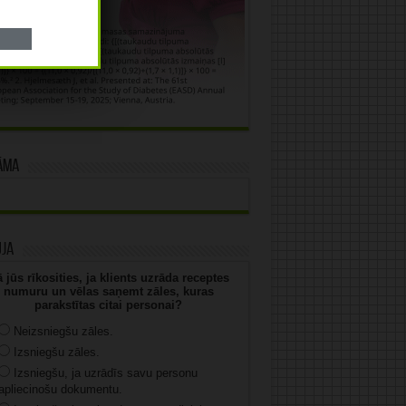
āma
uja
 jūs rīkosities, ja klients uzrāda receptes
numuru un vēlas saņemt zāles, kuras
parakstītas citai personai?
Neizsniegšu zāles.
Izsniegšu zāles.
Izsniegšu, ja uzrādīs savu personu
apliecinošu dokumentu.