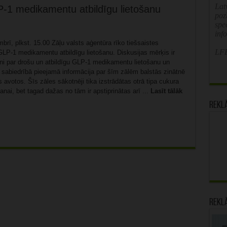
Latv
P-1 medikamentu atbildīgu lietošanu
poz
spe
inf
brī, plkst. 15.00 Zāļu valsts aģentūra rīko tiešsaistes
LFB
GLP-1 medikamentu atbildīgu lietošanu. Diskusijas mērķis ir
tni par drošu un atbildīgu GLP-1 medikamentu lietošanu un
i sabiedrībā pieejamā informācija par šīm zālēm balstās zinātnē
 avotos. Šīs zāles sākotnēji tika izstrādātas otrā tipa cukura
anai, bet tagad dažas no tām ir apstiprinātas arī ...
Lasīt tālāk
Rekl
Rekl