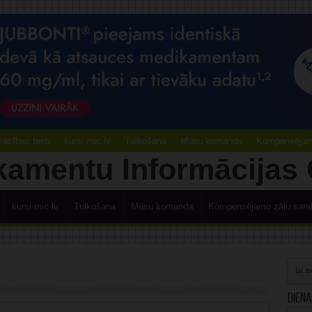
ācības testi
kursi.mic.lv
Tulkošana
Mūsu komanda
Kompensējamo
kursi.mic.lv
Tulkošana
Mūsu komanda
Kompensējamo zāļu sara
Diena