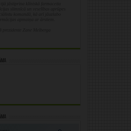
ijā jāstiprina klīniskā farmaceita
īcijas slimnīcā un veselības aprūpes
ciālistu komandā, kā arī jāuzlabo
ormācijas apmaiņa ar ārstiem.
 prezidente Zane Melberga
āma
āma