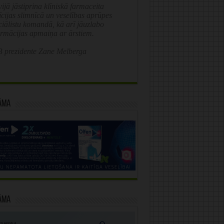
ijā jāstiprina klīniskā farmaceita
īcijas slimnīcā un veselības aprūpes
ciālistu komandā, kā arī jāuzlabo
ormācijas apmaiņa ar ārstiem.
 prezidente Zane Melberga
āma
āma