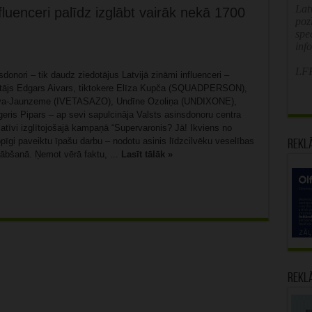
Latv
fluenceri palīdz izglābt vairāk nekā 1700
poz
spe
inf
LFB
sdonori – tik daudz ziedotājus Latvijā zināmi influenceri –
otājs Edgars Aivars, tiktokere Elīza Kupča (SQUADPERSON),
va-Jaunzeme (IVETASAZO), Undīne Ozoliņa (UNDIXONE),
ogeris Pipars – ap sevi sapulcināja Valsts asinsdonoru centra
atīvi izglītojošajā kampaņā “Supervaronis? Jā! Ikviens no
pīgi paveiktu īpašu darbu – nodotu asinis līdzcilvēku veselības
Rekl
lābšanā. Ņemot vērā faktu, ...
Lasīt tālāk »
Rekl