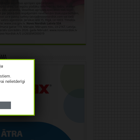
āma
istiem.
vai nelietderīgi