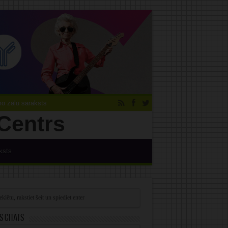
 zāļu saraksts
ksts
s citāts