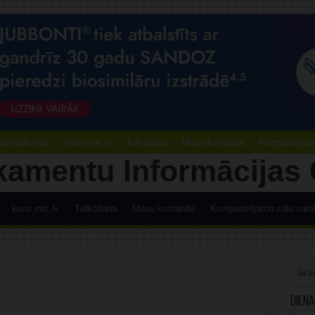
ācības testi
kursi.mic.lv
Tulkošana
Mūsu komanda
Kompensējamo
kursi.mic.lv
Tulkošana
Mūsu komanda
Kompensējamo zāļu sara
Diena