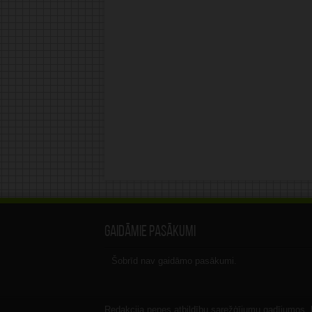
Gaidāmie pasākumi
Šobrīd nav gaidāmo pasākumi.
Redakcija nenes atbildību sarežģījumu gadījumos, ka