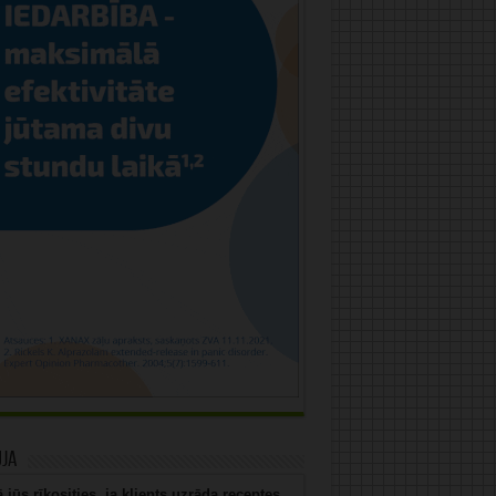
uja
 jūs rīkosities, ja klients uzrāda receptes