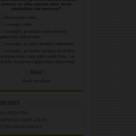
numuru un vēlas saņemt zāles, kuras
parakstītas citai personai?
Neizsniegšu zāles.
Izsniegšu zāles.
Izsniegšu, ja uzrādīs savu personu
apliecinošu dokumentu.
Izsniegšu, ja zāles domātas radiniekam.
Izsniegšu, ja klients nosauks tā cilvēka
personas kodu, kam zāles parakstītas, vai
uzrādīs šo personu apliecinošu dokumentu.
Skatīt rezultātus
gas saites
ĀĻU REĢISTRS
OMPENSĒJAMĀS ZĀLES
ZTURA BAGĀTINĀTĀJI