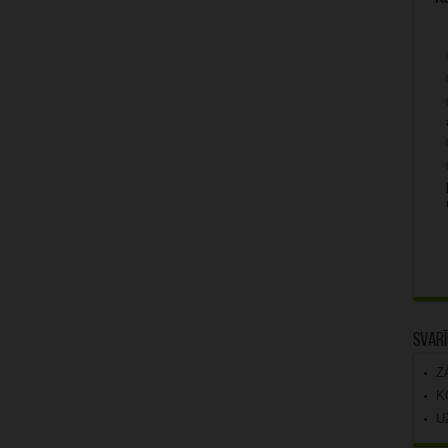
Svarī
Z
K
U