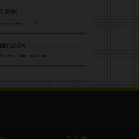
u arhīvs
stu
vs
mie pasākumi
rīd nav gaidāmo pasākumi.
māciju.