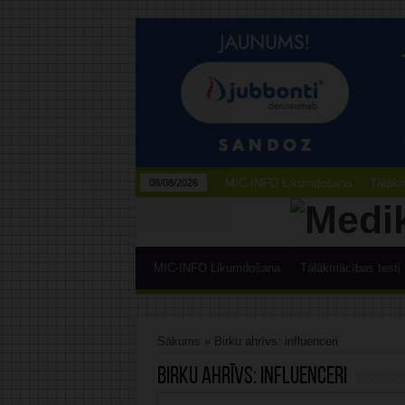
MIC-INFO Likumdošana
Tālākm
08/08/2026
MIC-INFO Likumdošana
Tālākmācības testi
Sākums
»
Birku ahrīvs: influenceri
Birku ahrīvs:
influenceri