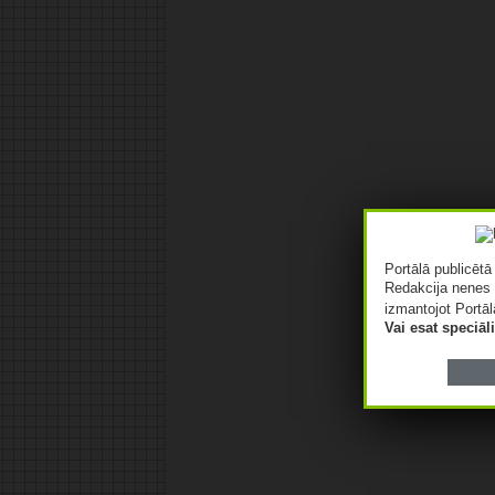
Portālā publicēt
Redakcija nenes 
izmantojot Portāl
Vai esat speciā