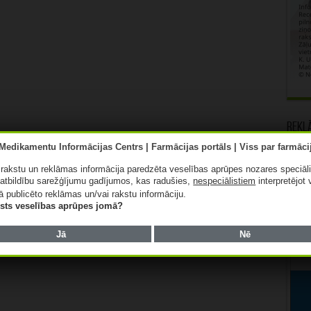
Rekl
ā rakstu un reklāmas informācija paredzēta veselības aprūpes nozares speciāl
atbildību sarežģījumu gadījumos, kas radušies,
nespeciālistiem
interpretējot 
ā publicēto reklāmas un/vai rakstu informāciju.
lists veselības aprūpes jomā?
Jā
Nē