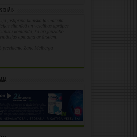
s citāts
ijā jāstiprina klīniskā farmaceita
īcijas slimnīcā un veselības aprūpes
ciālistu komandā, kā arī jāuzlabo
ormācijas apmaiņa ar ārstiem.
 prezidente Zane Melberga
āma