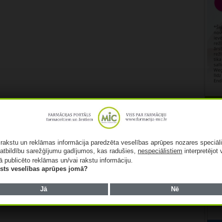
Rekl
ā rakstu un reklāmas informācija paredzēta veselības aprūpes nozares speciāl
atbildību sarežģījumu gadījumos, kas radušies,
nespeciālistiem
interpretējot 
ā publicēto reklāmas un/vai rakstu informāciju.
lists veselības aprūpes jomā?
Jā
Nē