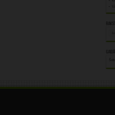
K
U
Rakst
Rak
arhī
Gaidā
Šob