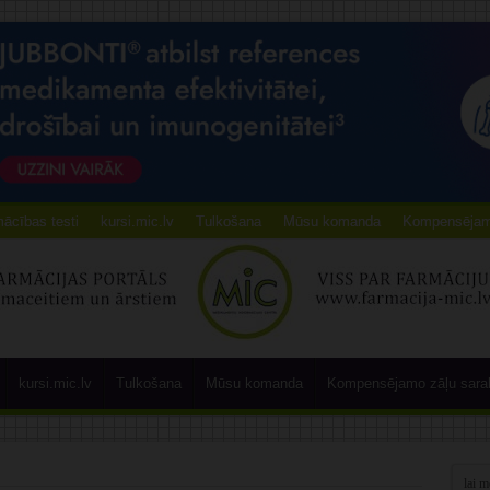
ācības testi
kursi.mic.lv
Tulkošana
Mūsu komanda
Kompensējamo
kursi.mic.lv
Tulkošana
Mūsu komanda
Kompensējamo zāļu sara