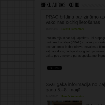
Birku ahrīvs:
Ixchiq
PRAC brīdina par zināmo ase
vakcīnas Ixchiq lietošanas
18/03/2026
Rakstīt komentāru
Ieteikts atjaunināt zāļu aprakstu, lai atsp
drošuma komiteja (PRAC) ir pabeigusi droš
pēc vakcīnas Ixchiq (dzīva, novājināta čiku
zāļu aprakstu, lai tajā atspoguļotu jaunāko
sākta pēc ziņojuma par aseptiska meningīt
Svarīgākā informācija no Z
gada 5.–8. maijā
14/05/2025
Rakstīt komentāru