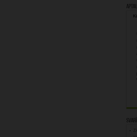
Apta
Kā
Svarī
Z