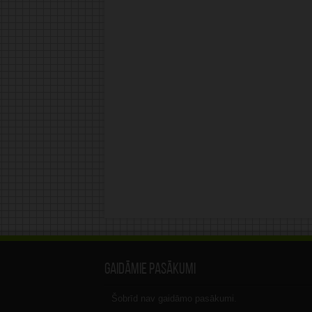
Gaidāmie pasākumi
Šobrīd nav gaidāmo pasākumi.