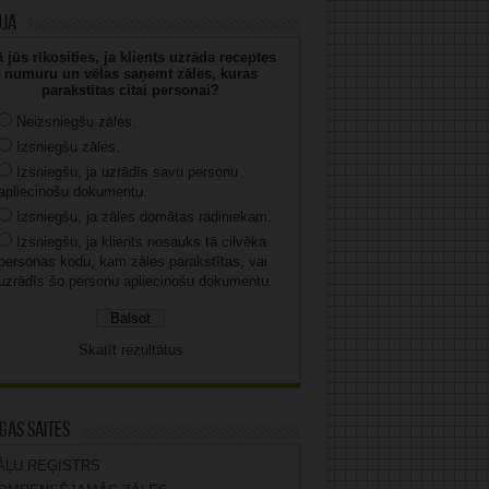
uja
 jūs rīkosities, ja klients uzrāda receptes
numuru un vēlas saņemt zāles, kuras
parakstītas citai personai?
Neizsniegšu zāles.
Izsniegšu zāles.
Izsniegšu, ja uzrādīs savu personu
apliecinošu dokumentu.
Izsniegšu, ja zāles domātas radiniekam.
Izsniegšu, ja klients nosauks tā cilvēka
personas kodu, kam zāles parakstītas, vai
uzrādīs šo personu apliecinošu dokumentu.
Skatīt rezultātus
gas saites
ĀĻU REĢISTRS