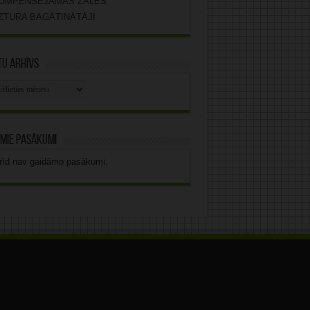
OMPENSĒJAMĀS ZĀLES
ZTURA BAGĀTINĀTĀJI
u arhīvs
stu
vs
mie pasākumi
rīd nav gaidāmo pasākumi.