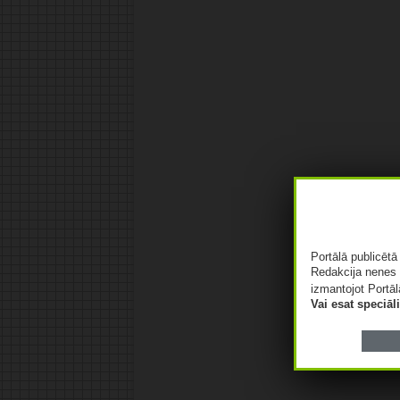
Portālā publicēt
Redakcija nenes 
izmantojot Portāl
Vai esat speciā