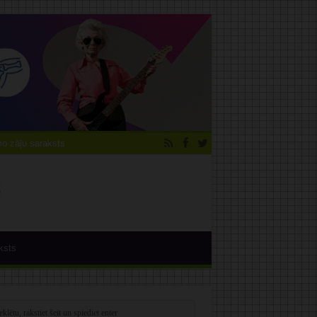
 zāļu saraksts
ksts