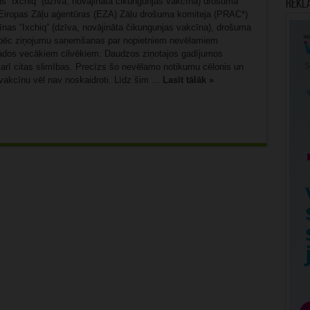
s “Ixchiq” (dzīva, novājināta čikungunjas vakcīna) drošuma
Rekl
Eiropas Zāļu aģentūras (EZA) Zāļu drošuma komiteja (PRAC*)
īnas “Ixchiq” (dzīva, novājināta čikungunjas vakcīna), drošuma
 pēc ziņojumu saņemšanas par nopietniem nevēlamiem
dos vecākiem cilvēkiem. Daudzos ziņotajos gadījumos
 arī citas slimības. Precīzs šo nevēlamo notikumu cēlonis un
 vakcīnu vēl nav noskaidroti. Līdz šim ...
Lasīt tālāk »