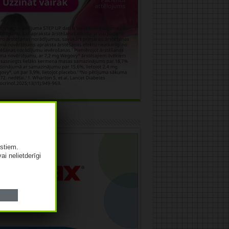
āma
istiem.
vai nelietderīgi