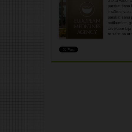
Sākta vakcīna
pārskatīšana 
ir sākusi vakc
pārskatīšanu
notikumiem ga
cilvēkiem bija
to saistība ar