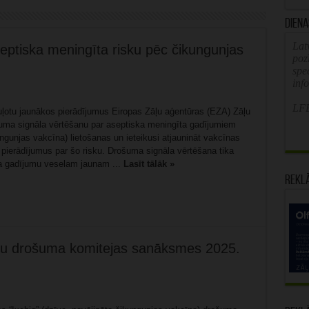
Diena
Latv
ptiska meningīta risku pēc čikungunjas
poz
spe
inf
LFB
oguļotu jaunākos pierādījumus Eiropas Zāļu aģentūras (EZA) Zāļu
uma signāla vērtēšanu par aseptiska meningīta gadījumiem
ngunjas vakcīna) lietošanas un ieteikusi atjaunināt vakcīnas
s pierādījumus par šo risku. Drošuma signāla vērtēšana tika
a gadījumu veselam jaunam ...
Lasīt tālāk »
Rekl
āļu drošuma komitejas sanāksmes 2025.