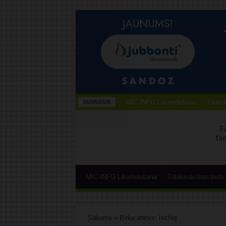
MIC-INFO Likumdošana
Tālākm
06/08/2026
MIC-INFO Likumdošana
Tālākmācības testi
Sākums
»
Birku ahrīvs: Ixchiq