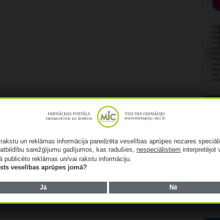
Rekl
ā rakstu un reklāmas informācija paredzēta veselības aprūpes nozares speciāl
atbildību sarežģījumu gadījumos, kas radušies,
nespeciālistiem
interpretējot 
ā publicēto reklāmas un/vai rakstu informāciju.
lists veselības aprūpes jomā?
Jā
Nē