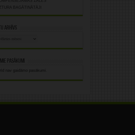
OMPENSĒJAMĀS ZĀLES
ZTURA BAGĀTINĀTĀJI
u arhīvs
stu
vs
mie pasākumi
rīd nav gaidāmo pasākumi.