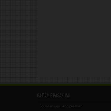
Gaidāmie pasākumi
Šobrīd nav gaidāmo pasākumi.