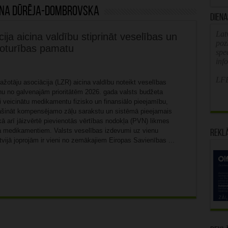
aina Dūrēja-Dombrovska
Diena
Latv
cija aicina valdību stiprināt veselības un
poz
noturības pamatu
spe
inf
LFB
ražotāju asociācija (LZR) aicina valdību noteikt veselības
enu no galvenajām prioritātēm 2026. gada valsts budžeta
 veicinātu medikamentu fizisko un finansiālo pieejamību,
lašināt kompensējamo zāļu sarakstu un sistēmā pieejamais
ā arī jāizvērtē pievienotās vērtības nodokļa (PVN) likmes
medikamentiem. Valsts veselības izdevumi uz vienu
Rekl
tvijā joprojām ir vieni no zemākajiem Eiropas Savienības ...