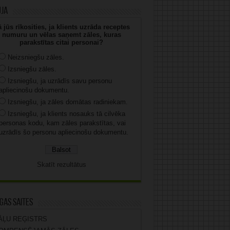
uja
 jūs rīkosities, ja klients uzrāda receptes
numuru un vēlas saņemt zāles, kuras
parakstītas citai personai?
Neizsniegšu zāles.
Izsniegšu zāles.
Izsniegšu, ja uzrādīs savu personu
apliecinošu dokumentu.
Izsniegšu, ja zāles domātas radiniekam.
Izsniegšu, ja klients nosauks tā cilvēka
personas kodu, kam zāles parakstītas, vai
uzrādīs šo personu apliecinošu dokumentu.
Skatīt rezultātus
gas saites
ĀĻU REĢISTRS