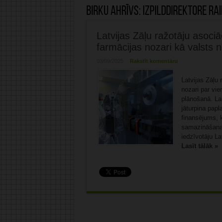
Birku ahrīvs:
izpilddirektore R
Latvijas Zāļu ražotāju asociā
farmācijas nozari kā valsts 
03/09/2025
Rakstīt komentāru
Latvijas Zāļu 
nozari par vi
plānošanā. Lai
jāturpina pap
finansējums, k
samazināšana 
iedzīvotāju La
Lasīt tālāk »