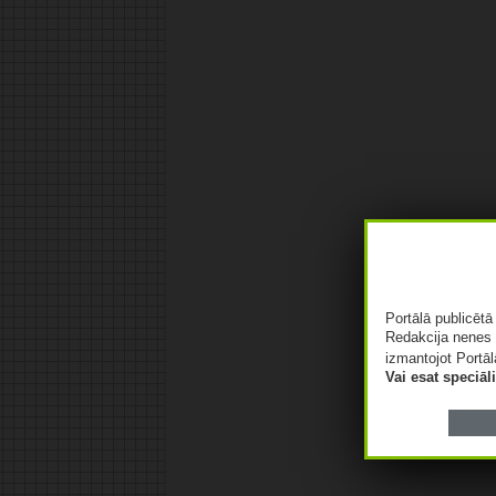
Portālā publicēt
Redakcija nenes 
izmantojot Portāl
Vai esat speciā