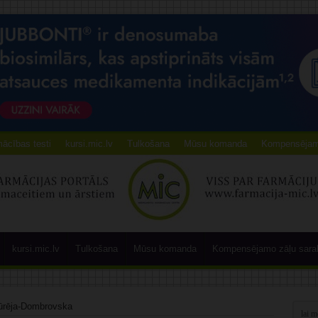
ācības testi
kursi.mic.lv
Tulkošana
Mūsu komanda
Kompensējamo
kursi.mic.lv
Tulkošana
Mūsu komanda
Kompensējamo zāļu sara
 Dūrēja-Dombrovska