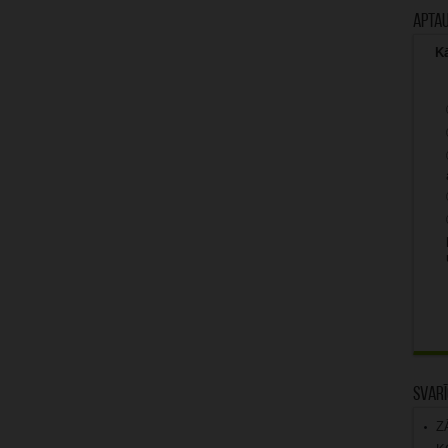
Apta
Kā
Svarī
Z