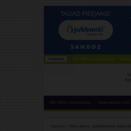
MIC-INFO Likumdošana
Tālākm
07/08/2026
MIC-INFO Likumdošana
Tālākmācības testi
Sākums
»
Birku ahrīvs: izpilddirektore Raina