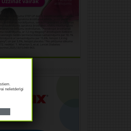
āma
istiem.
vai nelietderīgi