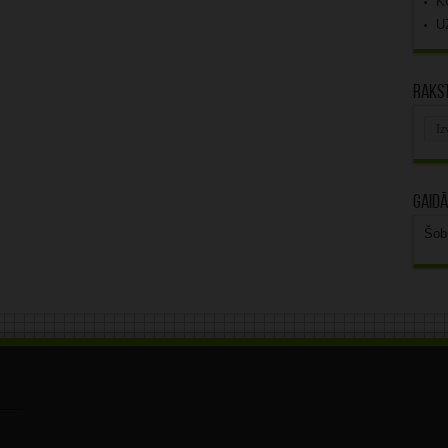
K
U
Rakst
Rak
arhī
Gaidā
Šob