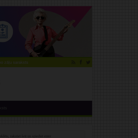
 zāļu saraksts
ksts