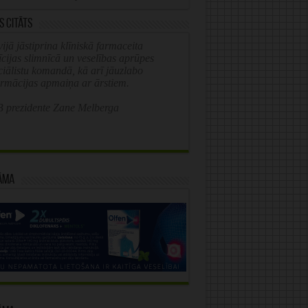
s citāts
ijā jāstiprina klīniskā farmaceita
īcijas slimnīcā un veselības aprūpes
ciālistu komandā, kā arī jāuzlabo
ormācijas apmaiņa ar ārstiem.
 prezidente Zane Melberga
āma